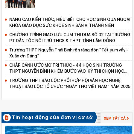
NÂNG CAO KIẾN THỨC, HIỂU BIẾT CHO HỌC SINH QUA NGOẠI
KHÓA GIÁO DỤC SỨC KHỎE SINH SẢN VỊ THÀNH NIÊN
CHƯƠNG TRÌNH GIAO LƯU CỤM THI ĐUA SỐ 02 TẠI TRƯỜNG
PT DÂN TỘC NỘI TRÚ THCS & THPT TỈNH LÂM ĐỒNG
Trường THPT Nguyễn Thái Bình rộn ràng đón “Tết sum vầy -
Xuân ơn Đảng”
CHẮP CÁNH ƯỚC MƠ TRI THỨC - 44 HỌC SINH TRƯỜNG
THPT NGUYỄN BỈNH KHIÊM BƯỚC VÀO KỲ THI CHỌN HỌC
SINH GIỎI CẤP TỈNH
TRƯỜNG THPT BẢO LỘC PHỐI HỢP HỘI VĂN HỌC NGHỆ
THUẬT BẢO LỘC TỔ CHỨC “NGÀY THƠ VIỆT NAM” NĂM 2025
Tin hoạt động của đơn vị cơ sở
XEM TẤT CẢ