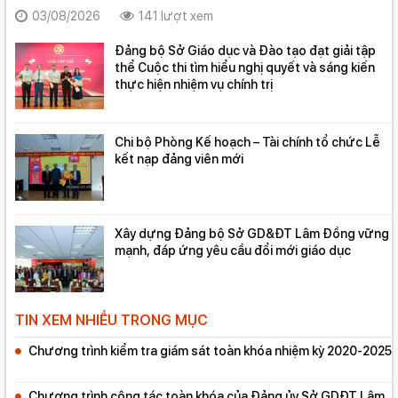
Việt Nam và Tư tưởng Hồ Chí Minh về công tác nội chính và
03/08/2026
141 lượt xem
phòng chống tham nhũng
Đảng bộ Sở Giáo dục và Đào tạo đạt giải tập
thể Cuộc thi tìm hiểu nghị quyết và sáng kiến
thực hiện nhiệm vụ chính trị
Chi bộ Phòng Kế hoạch – Tài chính tổ chức Lễ
kết nạp đảng viên mới
Xây dựng Đảng bộ Sở GD&ĐT Lâm Đồng vững
mạnh, đáp ứng yêu cầu đổi mới giáo dục
TIN XEM NHIỀU TRONG MỤC
Chương trình kiểm tra giám sát toàn khóa nhiệm kỳ 2020-2025
Chương trình công tác toàn khóa của Đảng ủy Sở GDĐT Lâm