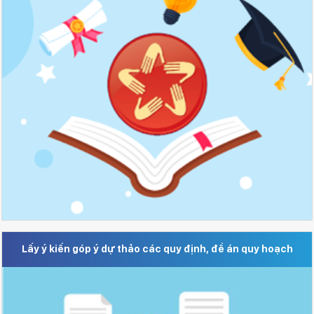
Lấy ý kiến góp ý dự thảo các quy định, đề án quy hoạch