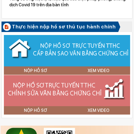
dịch Covid 19 trên địa bàn tỉnh
Thực hiện nộp hồ sơ thủ tục hành chính
NỘP HỒ SƠ
XEM VIDEO
NỘP HỒ SƠ
XEM VIDEO