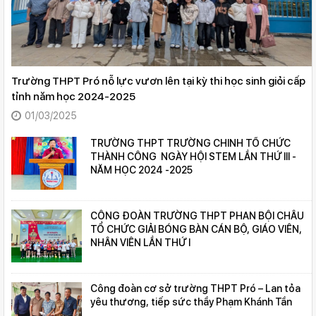
Trường THPT Pró nỗ lực vươn lên tại kỳ thi học sinh giỏi cấp
tỉnh năm học 2024-2025
01/03/2025
TRƯỜNG THPT TRƯỜNG CHINH TỔ CHỨC
THÀNH CÔNG NGÀY HỘI STEM LẦN THỨ III -
NĂM HỌC 2024 -2025
CÔNG ĐOÀN TRƯỜNG THPT PHAN BỘI CHÂU
TỔ CHỨC GIẢI BÓNG BÀN CÁN BỘ, GIÁO VIÊN,
NHÂN VIÊN LẦN THỨ I
Công đoàn cơ sở trường THPT Pró – Lan tỏa
yêu thương, tiếp sức thầy Phạm Khánh Tần