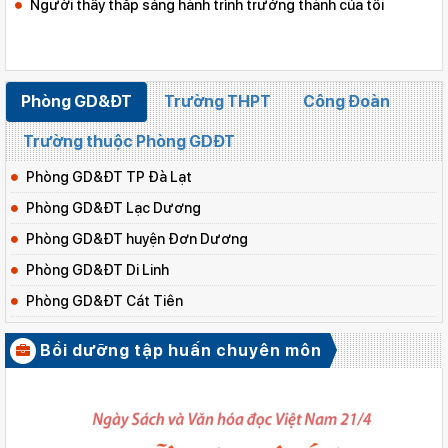
Người thầy thắp sáng hành trình trưởng thành của tôi
Phòng GD&ĐT
Trường THPT
Công Đoàn
Trường thuộc Phòng GDĐT
Phòng GD&ĐT TP Đà Lạt
Phòng GD&ĐT Lạc Dương
Phòng GD&ĐT huyện Đơn Dương
Phòng GD&ĐT Di Linh
Phòng GD&ĐT Cát Tiên
Phòng GD&ĐT Lâm Hà
Bồi dưỡng tập huấn chuyên môn
Phòng GD&ĐT huyện Đạ Huoai
XEM TẤT CẢ
Phòng GD&ĐT huyện Đức Trọng
Phòng GD&ĐT huyện Bảo Lâm