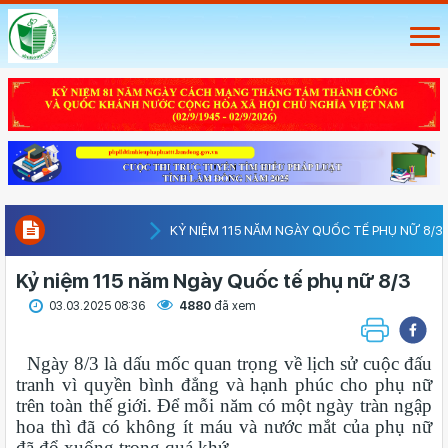
KỶ NIỆM 115 NĂM NGÀY QUỐC TẾ PHỤ NỮ 8/3
Kỷ niệm 115 năm Ngày Quốc tế phụ nữ 8/3
03.03.2025 08:36
4880
đã xem
Ngày 8/3 là dấu mốc quan trọng về lịch sử cuộc đấu
tranh vì quyền bình đẳng và hạnh phúc cho phụ nữ
trên toàn thế giới. Để mỗi năm có một ngày tràn ngập
hoa thì đã có không ít máu và nước mắt của phụ nữ
đã đổ xuống trong quá khứ.