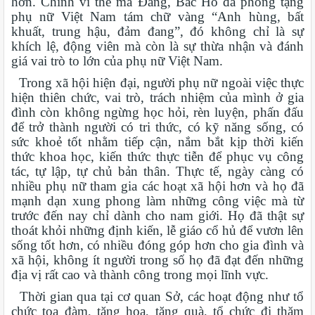
hơn. Chính vì thế mà Đảng, Bác Hồ đã phong tặng
phụ nữ Việt Nam tám chữ vàng “Anh hùng, bất
khuất, trung hậu, đảm đang”, đó không chỉ là sự
khích lệ, động viên mà còn là sự thừa nhận và đánh
giá vai trò to lớn của phụ nữ Việt Nam.
Trong xã hội hiện đại, người phụ nữ ngoài việc thực
hiện thiên chức, vai trò, trách nhiệm của mình ở gia
đình còn không ngừng học hỏi, rèn luyện, phấn đấu
để trở thành người có tri thức, có kỹ năng sống, có
sức khoẻ tốt nhằm tiếp cận, nắm bắt kịp thời kiến
thức khoa học, kiến thức thực tiễn để phục vụ công
tác, tự lập, tự chủ bản thân. Thực tế, ngày càng có
nhiều phụ nữ tham gia các hoạt xã hội hơn và họ đã
mạnh dạn xung phong làm những công việc mà từ
trước đến nay chỉ dành cho nam giới. Họ đã thật sự
thoát khỏi những định kiến, lễ giáo cổ hủ để vươn lên
sống tốt hơn, có nhiều đóng góp hơn cho gia đình và
xã hội, không ít người trong số họ đã đạt đến những
địa vị rất cao và thành công trong mọi lĩnh vực.
Thời gian qua tại cơ quan Sở, các hoạt động như tổ
chức tọa đàm, tặng hoa, tặng quà, tổ chức đi thăm