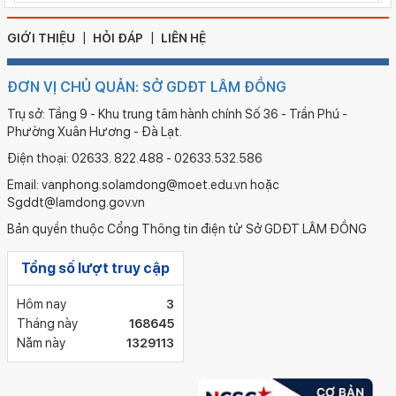
GIỚI THIỆU
HỎI ĐÁP
LIÊN HỆ
ĐƠN VỊ CHỦ QUẢN: SỞ GDĐT LÂM ĐỒNG
Trụ sở: Tầng 9 - Khu trung tâm hành chính Số 36 - Trần Phú -
Phường Xuân Hương - Đà Lạt.
Điện thoại: 02633. 822.488 - 02633.532.586
Email: vanphong.solamdong@moet.edu.vn hoặc
Sgddt@lamdong.gov.vn
Bản quyền thuộc Cổng Thông tin điện tử Sở GDĐT LÂM ĐỒNG
Tổng số lượt truy cập
Hôm nay
3
Tháng này
168645
Năm này
1329113