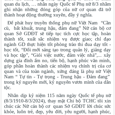
quan du lịch, … nhân ngày Quốc tế Phụ nữ 8/3 nhằm
ghi nhận những đóng góp của nữ cơ quan đã trở
thành hoạt động thường xuyên, đầy ý nghĩa.
Để phát huy truyền thống phụ nữ Việt Nam “Cần
cù, bất khuất, trung hậu, đảm đang” Nữ cán bộ cơ
quan Sở GDĐT sẽ tiếp tục tích cực học tập, hoàn
thành tốt, xuất sắc nhiệm vụ được giao; chỉ đạo
ngành GD thực hiện tốt phòng trào thi đua dạy tốt -
học tốt, “Đổi mới sáng tạo trong quản lý, giảng dạy
và học tập”, “Giỏi việc nước, đảm việc nhà”,... xây
dựng gia đình ấm no, tiến bộ, hạnh phúc văn minh,
góp phần hoàn thành các nhiệm vụ chính trị của cơ
quan và của toàn ngành, xứng đáng là phụ nữ Việt
Nam “ Tự tin - Tự trọng - Trung hậu - Đảm đang”
trong kỷ nguyên mới, kỷ nguyên vươn mình của dân
tộc.
Nhân dịp kỷ niệm 115 năm ngày Quốc tế phụ nữ
(8/3/1910-8/3/2024), thay mặt Chi bộ TCHC tôi xin
chúc các Nữ cán bộ cơ quan Sở GDĐT lời chúc sức
khỏe, luôn trẻ, đẹp, yêu đời, yêu người, hạnh phúc,