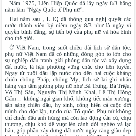
Năm 1975, Liên Hiệp Quốc đã lấy ngày 8/3 hằng
năm làm “Ngày Quốc tế Phụ nữ”.
Hai năm sau , LHQ đã thông qua nghị quyết các
nước thành viên kỷ niệm ngày 8/3 như là ngày vì
quyền bình đẳng, sự tiến bộ của phụ nữ và hòa bình
cho thế giới.
Ở Việt Nam, trong suốt chiều dài lịch sử dân tộc,
phụ nữ Việt Nam đã có những đóng góp to lớn cho
sự nghiệp đấu tranh giải phóng dân tộc và xây dựng
đất nước, là hậu phương vững chắc cho tiền tuyến.
Ngay từ buổi đầu lập nước cho đến hai cuộc kháng
chiến chống Pháp, chống Mỹ, lịch sử lại ghi nhận
hàng vạn tấm gương phụ nữ như Bà Trưng, Bà Triệu,
Võ Thị Sáu, Nguyễn Thị Minh Khai, Lê Thị Hồng
Gấm… không ngại gian khổ, không tiếc máu xương,
sẵn sàng chiến đấu, hy sinh, cống hiến cả cuộc đời
mình cho độc lập, tự do của Tổ quốc. Phụ nữ không
chỉ chiến đấu anh hùng mà còn lao động cần cù, chịu
thương, chịu khó để vượt lên cảnh đói nghèo và lạc
hậu, góp phần xây dựng đất nước ngày càng giàu đẹp