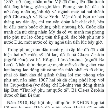
1857, nữ công nhân nước Mỹ đã đứng lên đấu tranh
đòi tăng lương, giảm giờ làm. Phong trào bắt đầu từ
nữ công nhân ngành dệt và ngành may tại hai thành
phố Chi-ca-gô và New York. Mặc dù bị bọn tư bản
thẳng tay đàn áp, chị em vẫn đoàn kết chặt chẽ, bền
bỉ đấu tranh buộc chúng phải nhượng bộ. Cuộc đấu
tranh của nữ công nhân Mỹ đã cổ vũ mạnh mẽ phong
trào phụ nữ lao động trên thế giới, đặc biệt phụ nữ ở
nước Đức, một nước có kỹ nghệ tiên tiến lúc bấy giờ.
Trong phong trào đấu tranh giai cấp lúc đó đã xuất
hiện hai nữ chiến sỹ lỗi lạc, đó là bà Cla-ra Zet-kin
(người Đức) và bà Rô-gia Lúc-xăm-bua (người Ba
Lan). Nhận thức được sự mạnh mẽ và đông đảo của
lực lượng lao động nữ và sự cần thiết phải có tổ chức,
phải có lãnh đạo để giành thắng lợi cho phong trào
phụ nữ, nên năm 1907 hai bà đã cùng phối hợp với
bà Crup-xkai-a (vợ đồng chí Lê-nin) vận động thành
lập Ban “Thư ký phụ nữ quốc tế”. Bà Cla-ra Zet-kin
được cử làm Bí thư.
Năm 1910, Đại hội phụ nữ quốc tế XHCN họp tại
Cô-pen-ha-gen (Thủ đô nước Đan Mạch) đã quyết