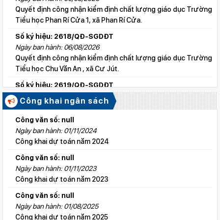
Quyết định công nhận kiểm định chất lượng giáo dục Trường
Tiểu học Phan Rí Cửa 1, xã Phan Rí Cửa.
Số ký hiệu: 2618/QĐ-SGDĐT
Ngày ban hành: 06/08/2026
Quyết định công nhận kiểm định chất lượng giáo dục Trường
Tiểu học Chu Văn An , xã Cư Jút.
Số ký hiệu: 2619/QĐ-SGDĐT
Ngày ban hành: 06/08/2026
Công khai ngân sách
Quyết định công nhận kiểm định chất lượng giáo dục Trường
Tiểu học Lý Tự Trọng , xã Cư Jút.
Công văn số: null
Ngày ban hành: 01/11/2024
Số ký hiệu: 2615/QĐ-SGDĐT
Công khai dự toán năm 2024
Ngày ban hành: 06/08/2026
Quyết định công nhận kiểm định chất lượng giáo dục Trường
Công văn số: null
Tiểu học Nguyễn Bỉnh Khiêm, xã Đức linh.
Ngày ban hành: 01/11/2023
Công khai dự toán năm 2023
Số ký hiệu: 2647/QĐ-SGDĐT
Ngày ban hành: 06/08/2026
Công văn số: null
QĐ cho phép thành lập TTNN-TH Anh Việt
Ngày ban hành: 01/08/2025
Công khai dự toán năm 2025