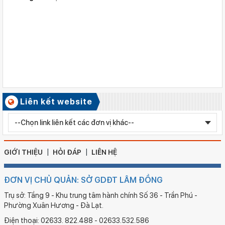
Số ký hiệu: 2617/QĐ-SGDĐT
Ngày ban hành: 06/08/2026
Quyết định công nhận kiểm định chất lượng giáo dục Trường
Tiểu học Kim Đồng , xã Cư Jút.
Số ký hiệu: 481/TB-SGDĐT
Ngày ban hành: 06/08/2026
Kết quả công tác kiểm tra Kỳ thi tuyển sinh vào lớp 10 trung
học phổ thông chuyên năm học 2026 - 2027
Số ký hiệu: 2577/QĐ-SGDĐT
Liên kết website
Ngày ban hành: 05/08/2026
Chỉnh sửa bằng TN THPT LÊ HUỲNH NHƯ HẬU
GIỚI THIỆU
HỎI ĐÁP
LIÊN HỆ
ĐƠN VỊ CHỦ QUẢN: SỞ GDĐT LÂM ĐỒNG
Trụ sở: Tầng 9 - Khu trung tâm hành chính Số 36 - Trần Phú -
Phường Xuân Hương - Đà Lạt.
Điện thoại: 02633. 822.488 - 02633.532.586