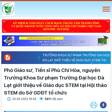
PHÓ GIÁO SƯ, TIẾN SĨ PHÙ CHÍ HÒA, NGUYÊN
TRƯỞNG KHOA SƯ PHẠM TRƯỜNG ĐẠI HỌC
ĐÀ LẠT GIỚI THIỆU VỀ GIÁO DỤC STEM TẠI
HỘI THẢO STEM DO SỞ GDĐT TỔ CHỨC
Phó Giáo sư, Tiến sĩ Phù Chí Hòa, nguyên
Trưởng Khoa Sư phạm Trường Đại học Đà
Lạt giới thiệu về Giáo dục STEM tại Hội thảo
STEM do Sở GDĐT tổ chức
20.04.2023 16:45
5811
đã xem