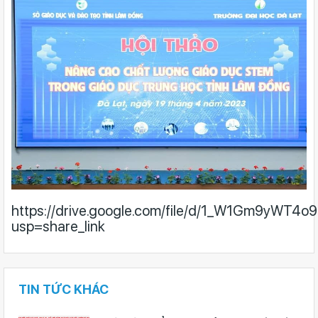
https://drive.google.com/file/d/1_W1Gm9yW
usp=share_link
TIN TỨC KHÁC