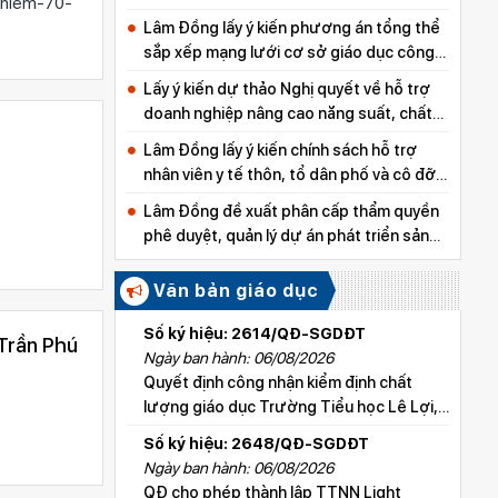
-niem-70-
Lâm Đồng lấy ý kiến phương án tổng thể
sắp xếp mạng lưới cơ sở giáo dục công
lập
Lấy ý kiến dự thảo Nghị quyết về hỗ trợ
doanh nghiệp nâng cao năng suất, chất
lượng sản phẩm
Lâm Đồng lấy ý kiến chính sách hỗ trợ
nhân viên y tế thôn, tổ dân phố và cô đỡ
thôn, bản
Lâm Đồng đề xuất phân cấp thẩm quyền
phê duyệt, quản lý dự án phát triển sản
xuất thuộc các chương trình mục tiêu
quốc gia
Văn bản giáo dục
Số ký hiệu: 2614/QĐ-SGDĐT
 Trần Phú
Ngày ban hành: 06/08/2026
Quyết định công nhận kiểm định chất
lượng giáo dục Trường Tiểu học Lê Lợi,
xã Hoài Đức
Số ký hiệu: 2648/QĐ-SGDĐT
Ngày ban hành: 06/08/2026
QĐ cho phép thành lập TTNN Light