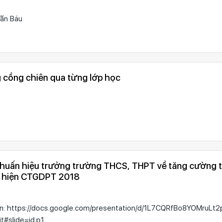
Văn Báu
g cồng chiên qua từng lớp học
p huấn hiệu trưởng trường THCS, THPT về tăng cường 
c hiện CTGDPT 2018
uấn: https://docs.google.com/presentation/d/1L7CQRfBo8YOMruLt
A/edit#slide=id.p1