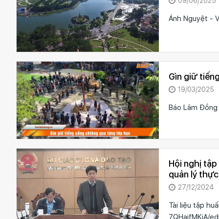
09/06/2025
Ánh Nguyệt - 
Gìn giữ tiến
19/03/2025
Báo Lâm Đồng
Hội nghị tậ
quản lý thự
27/12/2024
Tài liệu tập h
7QHajfMKi