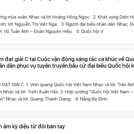
biểu Hội đồng nhân dân các cấp nhiệm kỳ 2026
ững mùa xuân. Nhạc và lời Hoàng Hồng Ngọc 2. Khát vọng Diên Hồ
n; lời: Nguyễn Thị Việt Nga. 3. Người đại biểu nhân dân. Nhạc: 
ời: Vũ Tuấn Anh – Đoàn Nguyên Hiếu. 4. Quốc hội V
 đạt giải C tại Cuộc vận động sáng tác ca khúc về Qu
n dân phục vụ tuyên truyền bầu cử đại biểu Quốc hội 
 HĐND các cấp nhiệm kỳ 2026-2031
ẠT GIẢI C 1. Vinh quang Quốc hội Việt Nam Nhạc và lời: Trần Anh
am Nhạc và lời: Trịnh Xuân Hảo. 3. Hợp xướng “Quốc hội Việt Nam –
” Nhạc và lời: Quang Thanh Giang. 4. Nắng Ba Đình
 âm kỳ diệu từ đôi bàn tay