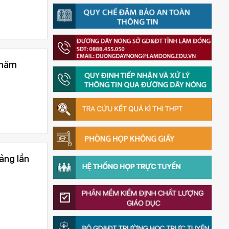
 năm
ảng lần