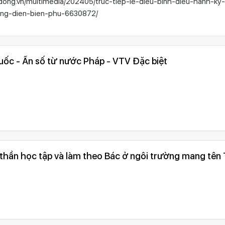
dong.vn/multimedia/202405/truc-tiep-le-dieu-binh-dieu-hanh-ky
ng-dien-bien-phu-6630872/
uốc - Ẩn số từ nước Pháp - VTV Đặc biệt
 thần học tập và làm theo Bác ở ngôi trường mang tên