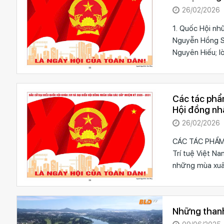
XVI và đại 
26/02/2026
1. Quốc Hội nh
Nguyễn Hồng Sơ
Nguyên Hiếu; l
Các tác phẩm
Hội đồng nhâ
và đại biểu
26/02/2026
CÁC TÁC PHẨM Đ
Trí tuệ Việt N
những mùa xuân
Những thanh