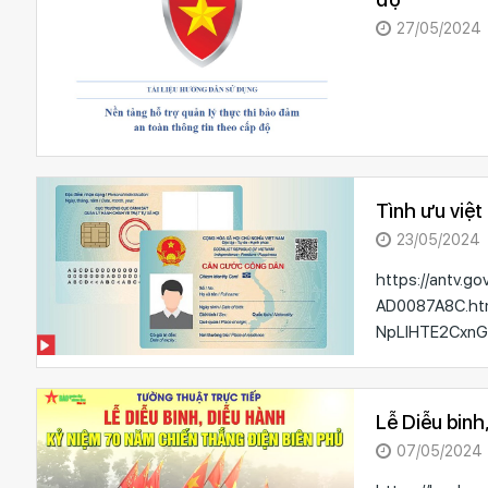
27/05/2024
Tình ưu việ
23/05/2024
https://antv.g
AD0087A8C.htm
NpLIHTE2CxnG
Lễ Diễu binh
07/05/2024