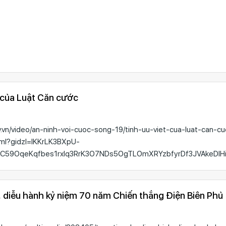
t của Luật Căn cước
ov.vn/video/an-ninh-voi-cuoc-song-19/tinh-uu-viet-cua-luat-can-c
l?gidzl=lKKrLK3BXpU-
C59OqeKqfbes1rxIq3RrK3O7NDs5OgTLOmXRYzbfyrDf3JVAkeDIH
, diễu hành kỷ niệm 70 năm Chiến thắng Điện Biên Phủ