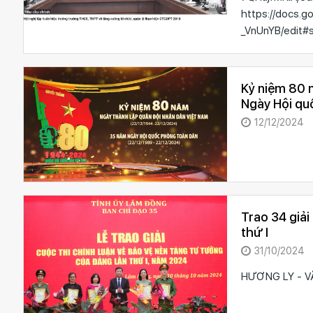
https://docs.
_VnUnYB/edit#
Kỷ niệm 80 
Ngày Hội qu
12/12/2024
Trao 34 giải
thứ I
31/10/2024
HƯƠNG LY - V