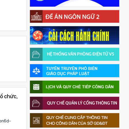
tổ chức,
2pn6d-