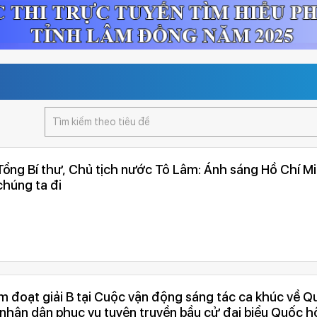
 Tổng Bí thư, Chủ tịch nước Tô Lâm: Ánh sáng Hồ Chí Mi
húng ta đi
 đoạt giải B tại Cuộc vận động sáng tác ca khúc về Q
nhân dân phục vụ tuyên truyền bầu cử đại biểu Quốc h