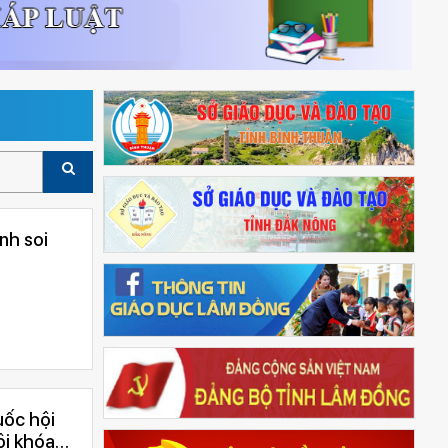
nh soi
uốc hội
ội khóa