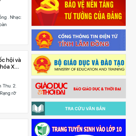
ng . Nhạc:
Đoàn
ốc hội và
khóa XVI
 Thu. 2.
 Rạng rỡ