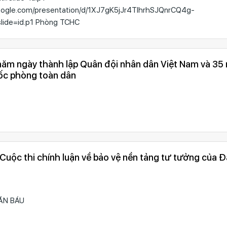
google.com/presentation/d/1XJ7gK5jJr4TIhrhSJQnrCQ4g-
slide=id.p1 Phòng TCHC
năm ngày thành lập Quân đội nhân dân Việt Nam và 35
ốc phòng toàn dân
 Cuộc thi chính luận về bảo vệ nền tảng tư tưởng của Đ
ĂN BÁU