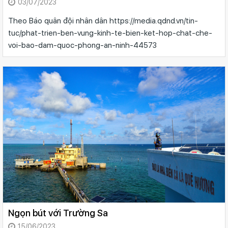
03/07/2023
Theo Báo quân đội nhân dân https://media.qdnd.vn/tin-
tuc/phat-trien-ben-vung-kinh-te-bien-ket-hop-chat-che-
voi-bao-dam-quoc-phong-an-ninh-44573
Ngọn bút với Trường Sa
15/06/2023