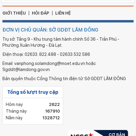
GIỚI THIỆU
HỎI ĐÁP
LIÊN HỆ
ĐƠN VỊ CHỦ QUẢN: SỞ GDĐT LÂM ĐỒNG
Trụ sở: Tầng 9 - Khu trung tâm hành chính Số 36 - Trần Phú -
Phường Xuân Hương - Đà Lạt.
Điện thoại: 02633. 822.488 - 02633.532.586
Email: vanphong.solamdong@moet.edu.vn hoặc
Sgddt@lamdong.gov.vn
Bản quyền thuộc Cổng Thông tin điện tử Sở GDĐT LÂM ĐỒNG
Tổng số lượt truy cập
Hôm nay
2622
Tháng này
167910
Năm này
1328712