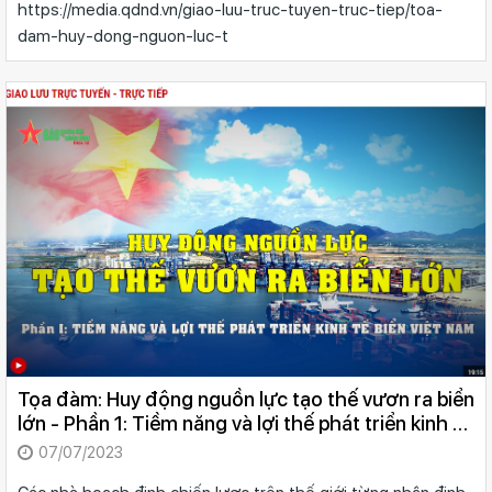
https://media.qdnd.vn/giao-luu-truc-tuyen-truc-tiep/toa-
dam-huy-dong-nguon-luc-t
Tọa đàm: Huy động nguồn lực tạo thế vươn ra biển
lớn - Phần 1: Tiềm năng và lợi thế phát triển kinh tế
biển Việt Nam
07/07/2023