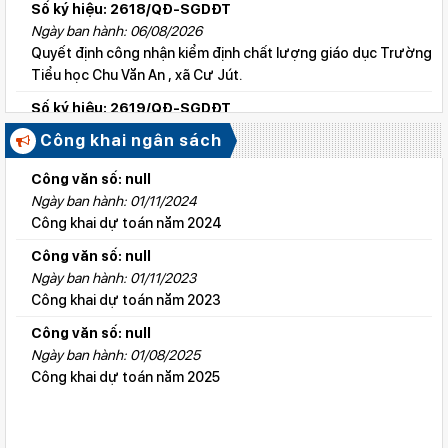
Số ký hiệu: 2618/QĐ-SGDĐT
Ngày ban hành: 06/08/2026
Quyết định công nhận kiểm định chất lượng giáo dục Trường
Tiểu học Chu Văn An , xã Cư Jút.
Số ký hiệu: 2619/QĐ-SGDĐT
Ngày ban hành: 06/08/2026
Công khai ngân sách
Quyết định công nhận kiểm định chất lượng giáo dục Trường
Tiểu học Lý Tự Trọng , xã Cư Jút.
Công văn số: null
Ngày ban hành: 01/11/2024
Số ký hiệu: 2615/QĐ-SGDĐT
Công khai dự toán năm 2024
Ngày ban hành: 06/08/2026
Quyết định công nhận kiểm định chất lượng giáo dục Trường
Công văn số: null
Tiểu học Nguyễn Bỉnh Khiêm, xã Đức linh.
Ngày ban hành: 01/11/2023
Công khai dự toán năm 2023
Số ký hiệu: 2647/QĐ-SGDĐT
Ngày ban hành: 06/08/2026
Công văn số: null
QĐ cho phép thành lập TTNN-TH Anh Việt
Ngày ban hành: 01/08/2025
Công khai dự toán năm 2025
Số ký hiệu: 2617/QĐ-SGDĐT
Ngày ban hành: 06/08/2026
Quyết định công nhận kiểm định chất lượng giáo dục Trường