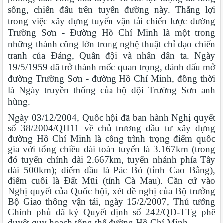
sống, chiến đấu trên tuyến đường này. Thắng lợi
trong việc xây dựng tuyến vận tải chiến lược đường
Trường Sơn - Đường Hồ Chí Minh là một trong
những thành công lớn trong nghệ thuật chỉ đạo chiến
tranh của Đảng, Quân đội và nhân dân ta. Ngày
19/5/1959 đã trở thành mốc quan trọng, đánh dấu mở
đường Trường Sơn - đường Hồ Chí Minh, đồng thời
là Ngày truyền thống của bộ đội Trường Sơn anh
hùng.
Ngày 03/12/2004, Quốc hội đã ban hành Nghị quyết
số 38/2004/QH11 về chủ trương đầu tư xây dựng
đường Hồ Chí Minh là công trình trọng điểm quốc
gia với tổng chiều dài toàn tuyến là 3.167km (trong
đó tuyến chính dài 2.667km, tuyến nhánh phía Tây
dài 500km); điểm đầu là Pác Bó (tỉnh Cao Bằng),
điểm cuối là Đất Mũi (tỉnh Cà Mau). Căn cứ vào
Nghị quyết của Quốc hội, xét đề nghị của Bộ trưởng
Bộ Giao thông vận tải, ngày 15/2/2007, Thủ tướng
Chính phủ đã ký Quyết định số 242/QĐ-TTg phê
duyệt quy hoạch tổng thể đường Hồ Chí Minh.