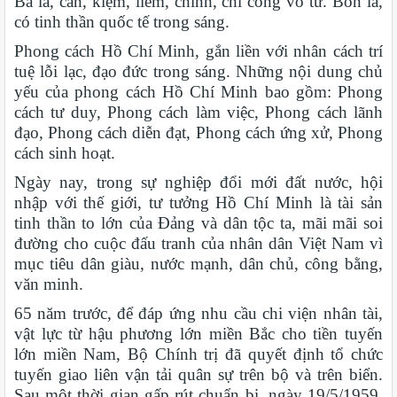
Ba là, cần, kiệm, liêm, chính, chí công vô tư. Bốn là,
có tinh thần quốc tế trong sáng.
Phong cách Hồ Chí Minh, gắn liền với nhân cách trí
tuệ lỗi lạc, đạo đức trong sáng. Những nội dung chủ
yếu của phong cách Hồ Chí Minh bao gồm: Phong
cách tư duy, Phong cách làm việc, Phong cách lãnh
đạo, Phong cách diễn đạt, Phong cách ứng xử, Phong
cách sinh hoạt.
Ngày nay, trong sự nghiệp đổi mới đất nước, hội
nhập với thế giới, tư tưởng Hồ Chí Minh là tài sản
tinh thần to lớn của Đảng và dân tộc ta, mãi mãi soi
đường cho cuộc đấu tranh của nhân dân Việt Nam vì
mục tiêu dân giàu, nước mạnh, dân chủ, công bằng,
văn minh.
65 năm trước, để đáp ứng nhu cầu chi viện nhân tài,
vật lực từ hậu phương lớn miền Bắc cho tiền tuyến
lớn miền Nam, Bộ Chính trị đã quyết định tổ chức
tuyến giao liên vận tải quân sự trên bộ và trên biển.
Sau một thời gian gấp rút chuẩn bị, ngày 19/5/1959,