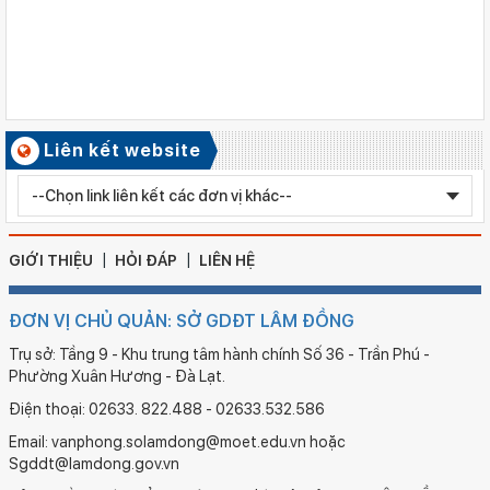
Tiểu học Kim Đồng , xã Cư Jút.
Số ký hiệu: 481/TB-SGDĐT
Ngày ban hành: 06/08/2026
Kết quả công tác kiểm tra Kỳ thi tuyển sinh vào lớp 10 trung
học phổ thông chuyên năm học 2026 - 2027
Số ký hiệu: 2577/QĐ-SGDĐT
Liên kết website
Ngày ban hành: 05/08/2026
Chỉnh sửa bằng TN THPT LÊ HUỲNH NHƯ HẬU
GIỚI THIỆU
HỎI ĐÁP
LIÊN HỆ
ĐƠN VỊ CHỦ QUẢN: SỞ GDĐT LÂM ĐỒNG
Trụ sở: Tầng 9 - Khu trung tâm hành chính Số 36 - Trần Phú -
Phường Xuân Hương - Đà Lạt.
Điện thoại: 02633. 822.488 - 02633.532.586
Email: vanphong.solamdong@moet.edu.vn hoặc
Sgddt@lamdong.gov.vn