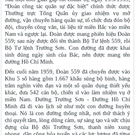
“Đoàn công tác quân sự đặc biệt” chính thức được
Thường trực Tổng Quân ủy giao nhiệm vụ mở
đường, vận chuyển hàng quân sự, tổ chức đưa đón bộ
đội, chuyển công văn, tài liệu từ miền Bắc vào miền
Nam và ngược lại. Đoàn được mang phiên hiệu Đoàn
559; sau này được đổi tên thành Bộ Tư lệnh 559, rồi
Bộ Tư lệnh Trường Sơn. Con đường đã được khai
sinh đúng ngày sinh của Bác, nên được mang tên
đường Hồ Chí Minh.
Đến cuối năm 1959, Đoàn 559 đã chuyển được vào
Khu 5 số hàng gồm 1.667 khẩu súng bộ binh, hàng
trăm nghìn viên đạn và một số quân dụng thiết yếu
khác, đưa 542 cán bộ, chiến sĩ vào làm nhiệm vụ ở
miền Nam.
Đường Trường Sơn - Đường Hồ Chí
Minh đã đi vào lịch sử như một con đường huyền
thoại. Nó là con đường thống nhất, nơi thử thách ý
chí quyết tâm, lòng dũng cảm, sự sáng tạo và sức chịu
đựng của Bộ đội Trường Sơn, thanh niên xung
phong, dân công hỏa tuyến và các lực lượng đã từng