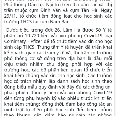
Phổ thông Dân tộc Nội trú trên địa bàn các xã, thị
trấn thuộc cụm Đinh Văn và cụm Tân Hà. Ngày
29/11, tổ chức tiêm đồng loạt cho học sinh các
trường THCS tại cụm Nam Ban.
Được biết, trong đợt 26, Lâm Hà được Sở Y tế
phân bổ 10.720 liều vắc xin phòng Covid-19 loại
Comirnaty - Pfizer để tổ chức tiêm vắc xin cho học
sinh cấp THCS. Trung tâm Y tế huyện đã triển khai
kế hoạch, giao các trạm y tế xã, thị trấn có trường
phổ thông cơ sở đóng trên địa bàn là đầu mối
chịu trách nhiệm chủ động phối hợp với các
trường học, các bộ phận liên quan tổ chức triển
khai tiêm chủng vắc xin cho học sinh. Các trường
học có trách nhiệm lập danh sách học sinh theo
đúng biểu mẫu quy định với đầy đủ các thông tin,
phát phiếu đồng ý tiêm vắc xin phòng Covid-19
đến từng phụ huynh ký vào phiếu trước khi triển
khai tiêm chủng; đồng thời, đảm bảo công tác an
ninh trật tự điều phối học sinh đến tiêm chủng
theo khung giờ, đảm bảo nguyên tắc phòng