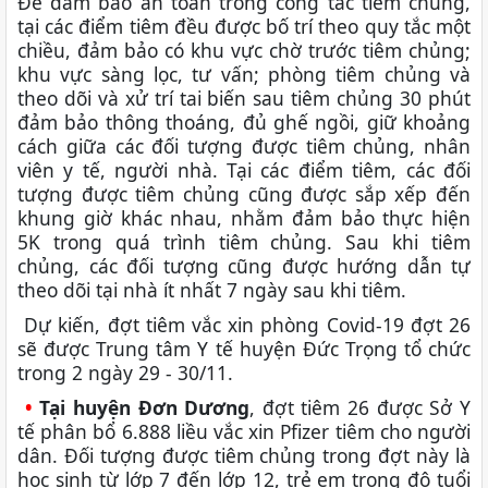
Để đảm bảo an toàn trong công tác tiêm chủng,
tại các điểm tiêm đều được bố trí theo quy tắc một
chiều, đảm bảo có khu vực chờ trước tiêm chủng;
khu vực sàng lọc, tư vấn; phòng tiêm chủng và
theo dõi và xử trí tai biến sau tiêm chủng 30 phút
đảm bảo thông thoáng, đủ ghế ngồi, giữ khoảng
cách giữa các đối tượng được tiêm chủng, nhân
viên y tế, người nhà. Tại các điểm tiêm, các đối
tượng được tiêm chủng cũng được sắp xếp đến
khung giờ khác nhau, nhằm đảm bảo thực hiện
5K trong quá trình tiêm chủng. Sau khi tiêm
chủng, các đối tượng cũng được hướng dẫn tự
theo dõi tại nhà ít nhất 7 ngày sau khi tiêm.
Dự kiến, đợt tiêm vắc xin phòng Covid-19 đợt 26
sẽ được Trung tâm Y tế huyện Đức Trọng tổ chức
trong 2 ngày 29 - 30/11.
•
Tại huyện Đơn Dương
, đợt tiêm 26 được Sở Y
tế phân bổ 6.888 liều vắc xin Pfizer tiêm cho người
dân. Đối tượng được tiêm chủng trong đợt này là
học sinh từ lớp 7 đến lớp 12, trẻ em trong độ tuổi