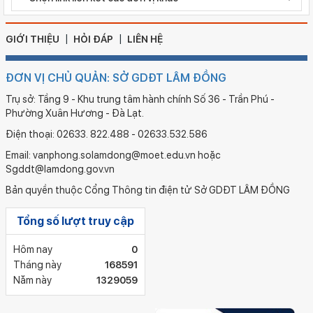
GIỚI THIỆU
HỎI ĐÁP
LIÊN HỆ
ĐƠN VỊ CHỦ QUẢN: SỞ GDĐT LÂM ĐỒNG
Trụ sở: Tầng 9 - Khu trung tâm hành chính Số 36 - Trần Phú -
Phường Xuân Hương - Đà Lạt.
Điện thoại: 02633. 822.488 - 02633.532.586
Email: vanphong.solamdong@moet.edu.vn hoặc
Sgddt@lamdong.gov.vn
Bản quyền thuộc Cổng Thông tin điện tử Sở GDĐT LÂM ĐỒNG
Tổng số lượt truy cập
Hôm nay
0
Tháng này
168591
Năm này
1329059