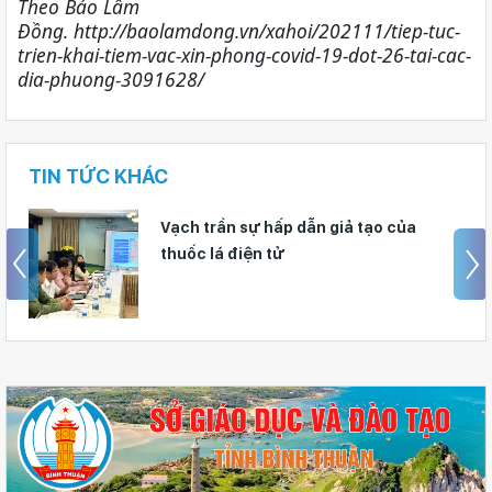
Theo Báo Lâm
Đồng. http://baolamdong.vn/xahoi/202111/tiep-tuc-
trien-khai-tiem-vac-xin-phong-covid-19-dot-26-tai-cac-
dia-phuong-3091628/
TIN TỨC KHÁC
Tuyên truyền không còn “khô cứng”:
Trường mầm non Lâm Đồng sáng tạo
trong phòng dịch