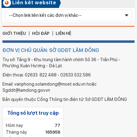
Liên kết website
Số ký hiệu: 2596/QĐ-SGDĐT
Ngày ban hành: 05/08/2026
QĐ công nhận KĐCLGD Trường Mẫu giáo Họa My, xã bắc
Ruộng
GIỚI THIỆU
HỎI ĐÁP
LIÊN HỆ
ĐƠN VỊ CHỦ QUẢN: SỞ GDĐT LÂM ĐỒNG
Trụ sở: Tầng 9 - Khu trung tâm hành chính Số 36 - Trần Phú -
Phường Xuân Hương - Đà Lạt.
Điện thoại: 02633. 822.488 - 02633.532.586
Email: vanphong.solamdong@moet.edu.vn hoặc
Sgddt@lamdong.gov.vn
Bản quyền thuộc Cổng Thông tin điện tử Sở GDĐT LÂM ĐỒNG
Tổng số lượt truy cập
Hôm nay
77
Tháng này
165958