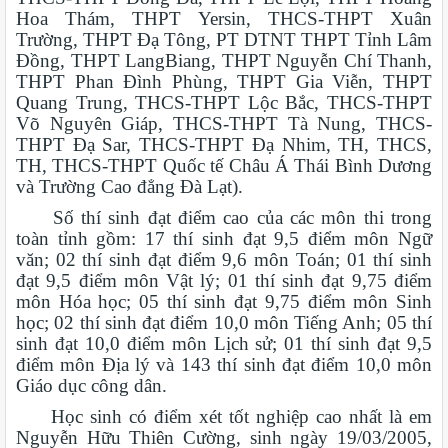
Hoa Thám, THPT Yersin, THCS-THPT Xuân
Trường, THPT Đạ Tông, PT DTNT THPT Tỉnh Lâm
Đồng, THPT LangBiang, THPT Nguyễn Chí Thanh,
THPT Phan Đình Phùng, THPT Gia Viễn, THPT
Quang Trung, THCS-THPT Lộc Bắc, THCS-THPT
Võ Nguyên Giáp, THCS-THPT Tà Nung, THCS-
THPT Đạ Sar, THCS-THPT Đạ Nhim, TH, THCS,
TH, THCS-THPT Quốc tế Châu Á Thái Bình Dương
và Trường Cao đẳng Đà Lạt).
Số thí sinh đạt điểm cao của các môn thi trong
toàn tỉnh gồm: 17 thí sinh đạt 9,5 điểm môn Ngữ
văn; 02 thí sinh đạt điểm 9,6 môn Toán; 01 thí sinh
đạt 9,5 điểm môn Vật lý; 01 thí sinh đạt 9,75 điểm
môn Hóa học; 05 thí sinh đạt 9,75 điểm môn Sinh
học; 02 thí sinh đạt điểm 10,0 môn Tiếng Anh; 05 thí
sinh đạt 10,0 điểm môn Lịch sử; 01 thí sinh đạt 9,5
điểm môn Địa lý và 143 thí sinh đạt điểm 10,0 môn
Giáo dục công dân.
Học sinh có điểm xét tốt nghiệp cao nhất là em
Nguyễn Hữu Thiên Cường, sinh ngày 19/03/2005,