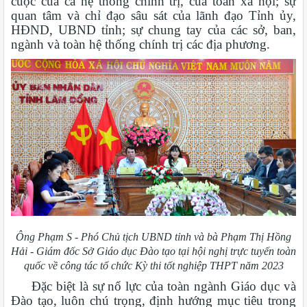
cuộc của cả hệ thống chính trị, của toàn xã hội; sự
quan tâm và chỉ đạo sâu sát của lãnh đạo Tỉnh ủy,
HĐND, UBND tỉnh; sự chung tay của các sở, ban,
ngành và toàn hệ thống chính trị các địa phương.
Ông Phạm S - Phó Chủ tịch UBND tỉnh và bà Phạm Thị Hồng
Hải - Giám đốc Sở Giáo dục Đào tạo tại hội nghị trực tuyến toàn
quốc về công tác tổ chức Kỳ thi tốt nghiệp THPT năm 2023
Đặc biệt là sự nổ lực của toàn ngành Giáo dục và
Đào tạo, luôn chú trọng, định hướng mục tiêu trong