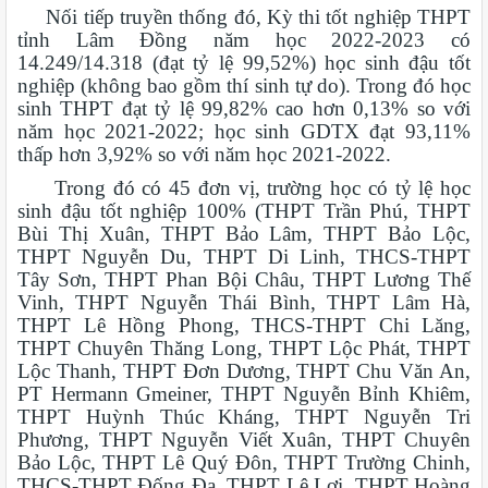
Nối tiếp truyền thống đó, Kỳ thi tốt nghiệp THPT
tỉnh Lâm Đồng năm học 2022-2023 có
14.249/14.318 (đạt tỷ lệ 99,52%) học sinh đậu tốt
nghiệp (không bao gồm thí sinh tự do). Trong đó học
sinh THPT đạt tỷ lệ 99,82% cao hơn 0,13% so với
năm học 2021-2022; học sinh GDTX đạt 93,11%
thấp hơn 3,92% so với năm học 2021-2022.
Trong đó có 45 đơn vị, trường học có tỷ lệ học
sinh đậu tốt nghiệp 100% (THPT Trần Phú, THPT
Bùi Thị Xuân, THPT Bảo Lâm, THPT Bảo Lộc,
THPT Nguyễn Du, THPT Di Linh, THCS-THPT
Tây Sơn, THPT Phan Bội Châu, THPT Lương Thế
Vinh, THPT Nguyễn Thái Bình, THPT Lâm Hà,
THPT Lê Hồng Phong, THCS-THPT Chi Lăng,
THPT Chuyên Thăng Long, THPT Lộc Phát, THPT
Lộc Thanh, THPT Đơn Dương, THPT Chu Văn An,
PT Hermann Gmeiner, THPT Nguyễn Bỉnh Khiêm,
THPT Huỳnh Thúc Kháng, THPT Nguyễn Tri
Phương, THPT Nguyễn Viết Xuân, THPT Chuyên
Bảo Lộc, THPT Lê Quý Đôn, THPT Trường Chinh,
THCS-THPT Đống Đa, THPT Lê Lợi, THPT Hoàng