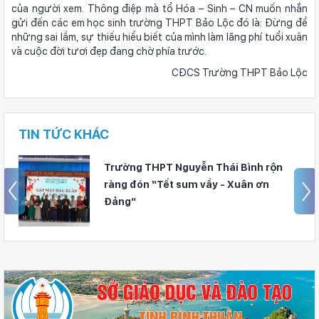
của người xem. Thông điệp mà tổ Hóa – Sinh – CN muốn nhắn
gửi đến các em học sinh trường THPT Bảo Lộc đó là: Đừng để
những sai lầm, sự thiếu hiểu biết của mình làm lãng phí tuổi xuân
và cuộc đời tươi đẹp đang chờ phía trước.
CĐCS Trường THPT Bảo Lộc
TIN TỨC KHÁC
CHẮP CÁNH ƯỚC MƠ TRI THỨC - 44
HỌC SINH TRƯỜNG THPT NGUYỄN
BỈNH KHIÊM BƯỚC VÀO KỲ THI CHỌN
HỌC SINH GIỎI CẤP TỈNH