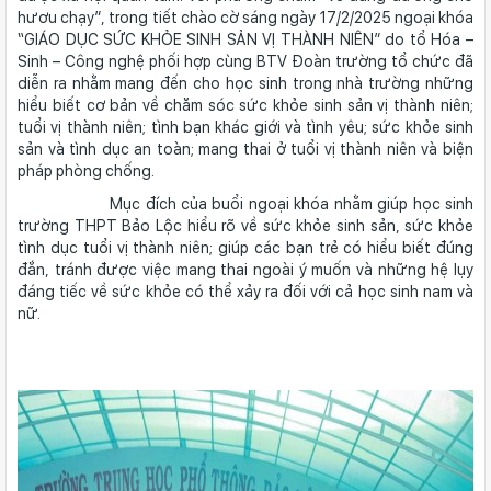
hươu chạy”, trong tiết chào cờ sáng ngày 17/2/2025 ngoại khóa
“GIÁO DỤC SỨC KHỎE SINH SẢN VỊ THÀNH NIÊN” do tổ Hóa –
Sinh – Công nghệ phối hợp cùng BTV Đoàn trường tổ chức đã
diễn ra nhằm mang đến cho học sinh trong nhà trường những
hiểu biết cơ bản về chăm sóc sức khỏe sinh sản vị thành niên;
tuổi vị thành niên; tình bạn khác giới và tình yêu; sức khỏe sinh
sản và tình dục an toàn; mang thai ở tuổi vị thành niên và biện
pháp phòng chống.
Mục đích của buổi ngoại khóa nhằm giúp học sinh
trường THPT Bảo Lộc hiểu rõ về sức khỏe sinh sản, sức khỏe
tình dục tuổi vị thành niên; giúp các bạn trẻ có hiểu biết đúng
đắn, tránh được việc mang thai ngoài ý muốn và những hệ lụy
đáng tiếc về sức khỏe có thể xảy ra đối với cả học sinh nam và
nữ.