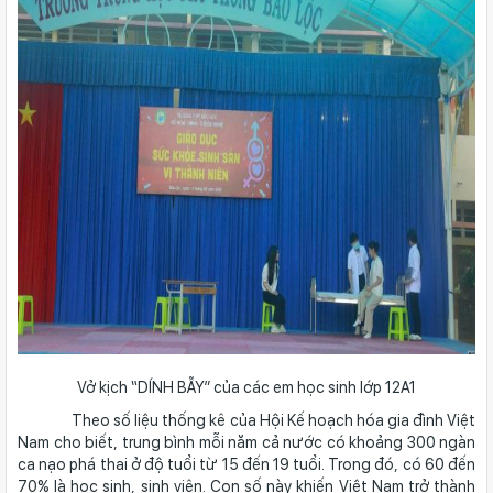
Vở kịch “DÍNH BẪY” của các em học sinh lớp 12A1
Theo số liệu thống kê của Hội Kế hoạch hóa gia đình Việt
Nam cho biết, trung bình mỗi năm cả nước có khoảng 300 ngàn
ca nạo phá thai ở độ tuổi từ 15 đến 19 tuổi. Trong đó, có 60 đến
70% là học sinh, sinh viên. Con số này khiến Việt Nam trở thành