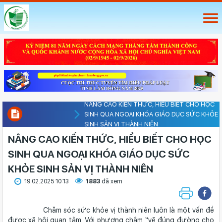
NÂNG CAO KIẾN THỨC, HIỂU BIẾT CHO HỌC
SINH QUA NGOẠI KHÓA GIÁO DỤC SỨC KHỎE
SINH SẢN VỊ THÀNH NIÊN
NÂNG CAO KIẾN THỨC, HIỂU BIẾT CHO HỌC
SINH QUA NGOẠI KHÓA GIÁO DỤC SỨC
KHỎE SINH SẢN VỊ THÀNH NIÊN
19.02.2025 10:13
1883
đã xem
Chăm sóc sức khỏe vị thành niên luôn là một vấn đề
được xã hội quan tâm. Với phương châm “vẽ đúng đường cho