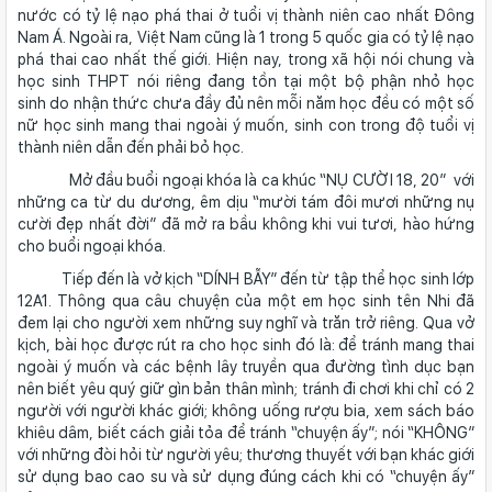
nước có tỷ lệ nạo phá thai ở tuổi vị thành niên cao nhất Đông
Nam Á. Ngoài ra, Việt Nam cũng là 1 trong 5 quốc gia có tỷ lệ nạo
phá thai cao nhất thế giới. Hiện nay, trong xã hội nói chung và
học sinh THPT nói riêng đang tồn tại một bộ phận nhỏ học
sinh do nhận thức chưa đầy đủ nên mỗi năm học đều có một số
nữ học sinh mang thai ngoài ý muốn, sinh con trong độ tuổi vị
thành niên dẫn đến phải bỏ học.
Mở đầu buổi ngoại khóa là ca khúc “NỤ CƯỜI 18, 20” với
những ca từ du dương, êm dịu “mười tám đôi mươi những nụ
cười đẹp nhất đời” đã mở ra bầu không khi vui tươi, hào hứng
cho buổi ngoại khóa.
Tiếp đến là vở kịch “DÍNH BẪY” đến từ tập thể học sinh lớp
12A1. Thông qua câu chuyện của một em học sinh tên Nhi đã
đem lại cho người xem những suy nghĩ và trăn trở riêng. Qua vở
kịch, bài học được rút ra cho học sinh đó là: để tránh mang thai
ngoài ý muốn và các bệnh lây truyền qua đường tình dục bạn
nên biết yêu quý giữ gìn bản thân mình; tránh đi chơi khi chỉ có 2
người với người khác giới; không uống rượu bia, xem sách báo
khiêu dâm, biết cách giải tỏa để tránh “chuyện ấy”; nói “KHÔNG”
với những đòi hỏi từ người yêu; thương thuyết với bạn khác giới
sử dụng bao cao su và sử dụng đúng cách khi có “chuyện ấy”