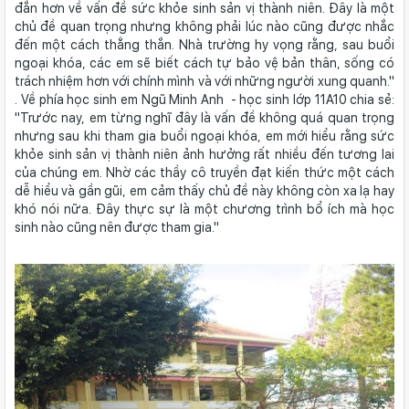
đắn hơn về vấn đề sức khỏe sinh sản vị thành niên. Đây là một
chủ đề quan trọng nhưng không phải lúc nào cũng được nhắc
đến một cách thẳng thắn. Nhà trường hy vọng rằng, sau buổi
ngoại khóa, các em sẽ biết cách tự bảo vệ bản thân, sống có
trách nhiệm hơn với chính mình và với những người xung quanh."
. Về phía học sinh em Ngũ Minh Anh - học sinh lớp 11A10 chia sẻ:
"Trước nay, em từng nghĩ đây là vấn đề không quá quan trọng
nhưng sau khi tham gia buổi ngoại khóa, em mới hiểu rằng sức
khỏe sinh sản vị thành niên ảnh hưởng rất nhiều đến tương lai
của chúng em. Nhờ các thầy cô truyền đạt kiến thức một cách
dễ hiểu và gần gũi, em cảm thấy chủ đề này không còn xa lạ hay
khó nói nữa. Đây thực sự là một chương trình bổ ích mà học
sinh nào cũng nên được tham gia."