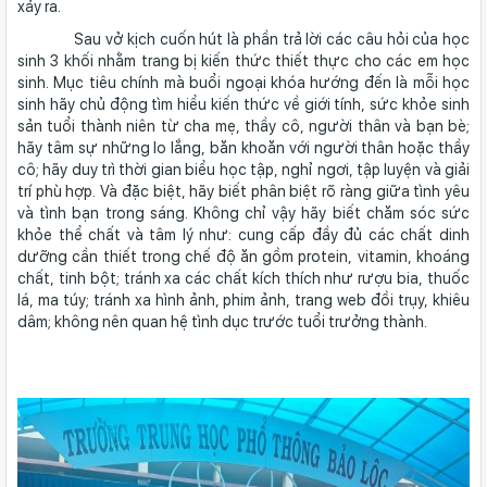
xảy ra.
Sau vở kịch cuốn hút là phần trả lời các câu hỏi của học
sinh 3 khối nhằm trang bị kiến thức thiết thực cho các em học
sinh. Mục tiêu chính mà buổi ngoại khóa hướng đến là mỗi học
sinh hãy chủ động tìm hiểu kiến thức về giới tính, sức khỏe sinh
sản tuổi thành niên từ cha mẹ, thầy cô, người thân và bạn bè;
hãy tâm sự những lo lắng, băn khoăn với người thân hoặc thầy
cô; hãy duy trì thời gian biểu học tập, nghỉ ngơi, tập luyện và giải
trí phù hợp. Và đặc biệt, hãy biết phân biệt rõ ràng giữa tình yêu
và tình bạn trong sáng. Không chỉ vậy hãy biết chăm sóc sức
khỏe thể chất và tâm lý như: cung cấp đầy đủ các chất dinh
dưỡng cần thiết trong chế độ ăn gồm protein, vitamin, khoáng
chất, tinh bột; tránh xa các chất kích thích như rượu bia, thuốc
lá, ma túy; tránh xa hình ảnh, phim ảnh, trang web đồi trụy, khiêu
dâm; không nên quan hệ tình dục trước tuổi trưởng thành.