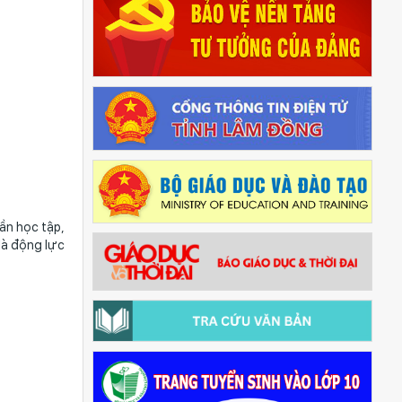
ần học tập,
là động lực