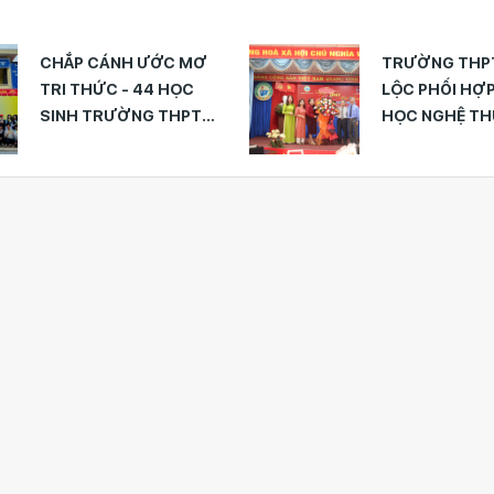
TRƯỜNG THPT BẢO
CĐCS TRƯỜN
LỘC PHỐI HỢP HỘI VĂN
ĐỨC TRỌNG 
HỌC NGHỆ THUẬT BẢO
GẶP MẶT ĐẦU 
LỘC TỔ CHỨC “NGÀY
XUÂN ẤT TỴ 2
THƠ VIỆT NAM” NĂM
2025