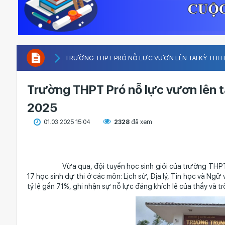
TRƯỜNG THPT PRÓ NỖ LỰC VƯƠN LÊN TẠI KỲ THI H
Trường THPT Pró nỗ lực vươn lên tạ
2025
01.03.2025 15:04
2328
đã xem
Vừa qua, đội tuyển học sinh giỏi của trường THPT Pró 
17 học sinh dự thi ở các môn: Lịch sử, Địa lý, Tin học và Ngữ v
tỷ lệ gần 71%, ghi nhận sự nỗ lực đáng khích lệ của thầy và t