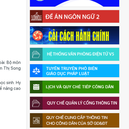
ài. Bộ môn
ễn Thị Song
c sinh. Hy
để nâng cao