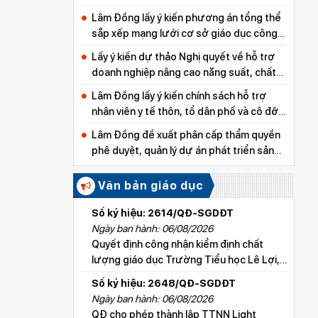
Lâm Đồng lấy ý kiến phương án tổng thể
sắp xếp mạng lưới cơ sở giáo dục công
lập
Lấy ý kiến dự thảo Nghị quyết về hỗ trợ
doanh nghiệp nâng cao năng suất, chất
lượng sản phẩm
Lâm Đồng lấy ý kiến chính sách hỗ trợ
nhân viên y tế thôn, tổ dân phố và cô đỡ
thôn, bản
Lâm Đồng đề xuất phân cấp thẩm quyền
phê duyệt, quản lý dự án phát triển sản
xuất thuộc các chương trình mục tiêu
quốc gia
Văn bản giáo dục
Số ký hiệu: 2614/QĐ-SGDĐT
Ngày ban hành: 06/08/2026
Quyết định công nhận kiểm định chất
lượng giáo dục Trường Tiểu học Lê Lợi,
xã Hoài Đức
Số ký hiệu: 2648/QĐ-SGDĐT
Ngày ban hành: 06/08/2026
QĐ cho phép thành lập TTNN Light