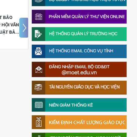
G THPT
CĐCS TRƯỜNG THPT
TỔ CHỨC
LƯƠNG THẾ VINH TỔ
NĂM -
CHỨC GẶP MẶT ĐẦU
025
XUÂN ẤT TỴ 2025