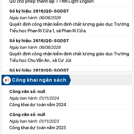
QĐ cho phép thành lập TTNN Light English
Số ký hiệu: 2616/QĐ-SGDĐT
Ngày ban hành: 06/08/2026
Quyết định công nhận kiểm định chất lượng giáo dục Trường
Tiểu học Phan Rí Cửa 1, xã Phan Rí Cửa.
Số ký hiệu: 2618/QĐ-SGDĐT
Ngày ban hành: 06/08/2026
Quyết định công nhận kiểm định chất lượng giáo dục Trường
Tiểu học Chu Văn An , xã Cư Jút.
Số ký hiệu: 2619/QĐ-SGDĐT
Ngày ban hành: 06/08/2026
Công khai ngân sách
Quyết định công nhận kiểm định chất lượng giáo dục Trường
Tiểu học Lý Tự Trọng , xã Cư Jút.
Công văn số: null
Ngày ban hành: 01/11/2024
Số ký hiệu: 2615/QĐ-SGDĐT
Công khai dự toán năm 2024
Ngày ban hành: 06/08/2026
Quyết định công nhận kiểm định chất lượng giáo dục Trường
Công văn số: null
Tiểu học Nguyễn Bỉnh Khiêm, xã Đức linh.
Ngày ban hành: 01/11/2023
Công khai dự toán năm 2023
Số ký hiệu: 2647/QĐ-SGDĐT