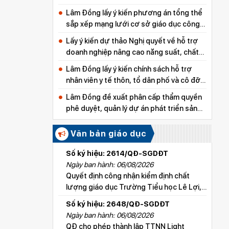
Lâm Đồng lấy ý kiến phương án tổng thể
sắp xếp mạng lưới cơ sở giáo dục công
lập
Lấy ý kiến dự thảo Nghị quyết về hỗ trợ
doanh nghiệp nâng cao năng suất, chất
lượng sản phẩm
Lâm Đồng lấy ý kiến chính sách hỗ trợ
nhân viên y tế thôn, tổ dân phố và cô đỡ
thôn, bản
Lâm Đồng đề xuất phân cấp thẩm quyền
phê duyệt, quản lý dự án phát triển sản
xuất thuộc các chương trình mục tiêu
quốc gia
Văn bản giáo dục
Số ký hiệu: 2614/QĐ-SGDĐT
Ngày ban hành: 06/08/2026
Quyết định công nhận kiểm định chất
lượng giáo dục Trường Tiểu học Lê Lợi,
xã Hoài Đức
Số ký hiệu: 2648/QĐ-SGDĐT
Ngày ban hành: 06/08/2026
QĐ cho phép thành lập TTNN Light