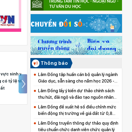
Thông báo
h viên ra
Hội thi Tin học trẻ tỉnh
Lâm Đồng tập huấn cán bộ quản lý ngành
Giáo dục, sẵn sàng cho năm học 2026 -
ệ việc làm
Lâm Đồng lần thứ 29
2027
Lâm Đồng lấy ý kiến dự thảo chính sách
thu hút, đãi ngộ và đào tạo nguồn nhân
lực y tế
Lâm Đồng đề xuất hệ số điều chỉnh mức
biến động thị trường về giá đất từ 0,8
đến 5,0
Lâm Đồng truyền thông dự thảo quy định
tiêu chuẩn chức danh viên chức quản lý