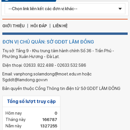
Ngày ban hành: 05/08/2026
Chỉnh sửa bằng TN THPT LÊ HUỲNH NHƯ HẬU
GIỚI THIỆU
HỎI ĐÁP
LIÊN HỆ
ĐƠN VỊ CHỦ QUẢN: SỞ GDĐT LÂM ĐỒNG
Trụ sở: Tầng 9 - Khu trung tâm hành chính Số 36 - Trần Phú -
Phường Xuân Hương - Đà Lạt.
Điện thoại: 02633. 822.488 - 02633.532.586
Email: vanphong.solamdong@moet.edu.vn hoặc
Sgddt@lamdong.gov.vn
Bản quyền thuộc Cổng Thông tin điện tử Sở GDĐT LÂM ĐỒNG
Tổng số lượt truy cập
Hôm nay
0
Tháng này
166787
Năm này
1327255