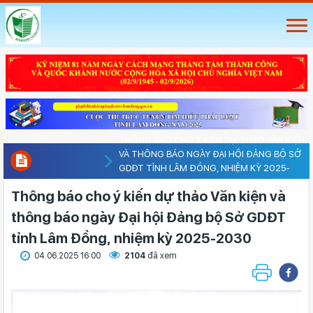
THÔNG BÁO CHO Ý KIẾN DỰ THẢO VĂN KIỆN
VÀ THÔNG BÁO NGÀY ĐẠI HỘI ĐẢNG BỘ SỞ
GDĐT TỈNH LÂM ĐỒNG, NHIỆM KỲ 2025-
2030
Thông báo cho ý kiến dự thảo Văn kiện và
thông báo ngày Đại hội Đảng bộ Sở GDĐT
tỉnh Lâm Đồng, nhiệm kỳ 2025-2030
04.06.2025 16:00
2104
đã xem