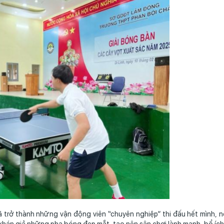
rở thành những vận động viên “chuyên nghiệp” thi đấu hết mình, n
hán giả những pha bóng đẹp mắt, tạo nên sân chơi lành mạnh, bổ ích