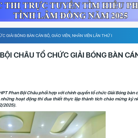
GIẢI BÓNG BÀN CÁN BỘ, GIÁO VIÊN, NHÂN VIÊN LẦN THỨ I
ỘI CHÂU TỔ CHỨC GIẢI BÓNG BÀN CÁN
PT Phan Bội Châu phối hợp với chính quyền tổ chức Giải Bóng bàn 
ong những hoạt động thi đua thiết thực lập thành tích chào mừng kỷ 
2/2025).