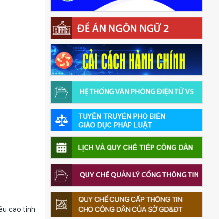
êu cao tinh
.