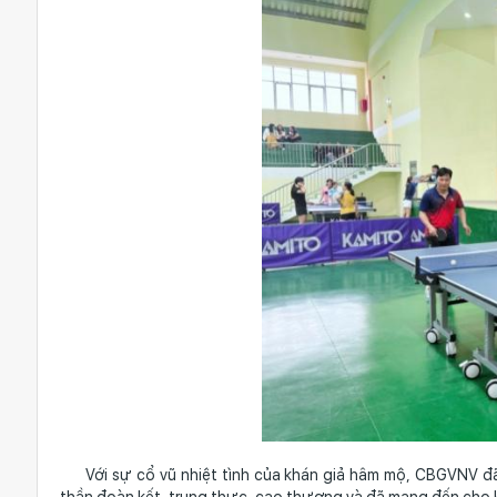
Với sự cổ vũ nhiệt tình của khán giả hâm mộ, CBGVNV đã t
thần đoàn kết, trung thực, cao thượng và đã mang đến cho k