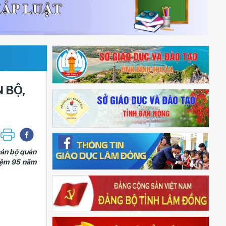
 BỘ,
cán bộ quản
niệm 95 năm