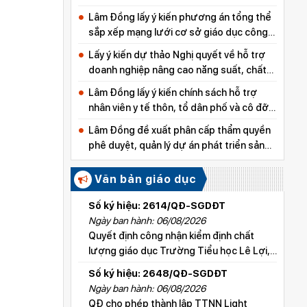
Lâm Đồng lấy ý kiến phương án tổng thể
sắp xếp mạng lưới cơ sở giáo dục công
lập
Lấy ý kiến dự thảo Nghị quyết về hỗ trợ
doanh nghiệp nâng cao năng suất, chất
lượng sản phẩm
Lâm Đồng lấy ý kiến chính sách hỗ trợ
nhân viên y tế thôn, tổ dân phố và cô đỡ
thôn, bản
Lâm Đồng đề xuất phân cấp thẩm quyền
phê duyệt, quản lý dự án phát triển sản
xuất thuộc các chương trình mục tiêu
quốc gia
Văn bản giáo dục
Số ký hiệu: 2614/QĐ-SGDĐT
Ngày ban hành: 06/08/2026
Quyết định công nhận kiểm định chất
lượng giáo dục Trường Tiểu học Lê Lợi,
xã Hoài Đức
Số ký hiệu: 2648/QĐ-SGDĐT
Ngày ban hành: 06/08/2026
QĐ cho phép thành lập TTNN Light