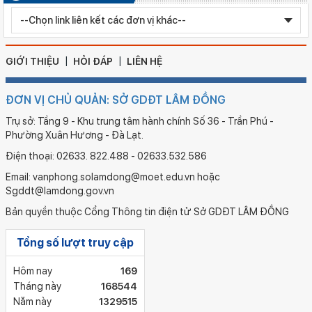
Ngày ban hành: 05/08/2026
Chỉnh sửa bằng TN THPT LÊ HUỲNH NHƯ HẬU
GIỚI THIỆU
HỎI ĐÁP
LIÊN HỆ
ĐƠN VỊ CHỦ QUẢN: SỞ GDĐT LÂM ĐỒNG
Trụ sở: Tầng 9 - Khu trung tâm hành chính Số 36 - Trần Phú -
Phường Xuân Hương - Đà Lạt.
Điện thoại: 02633. 822.488 - 02633.532.586
Email: vanphong.solamdong@moet.edu.vn hoặc
Sgddt@lamdong.gov.vn
Bản quyền thuộc Cổng Thông tin điện tử Sở GDĐT LÂM ĐỒNG
Tổng số lượt truy cập
Hôm nay
169
Tháng này
168544
Năm này
1329515