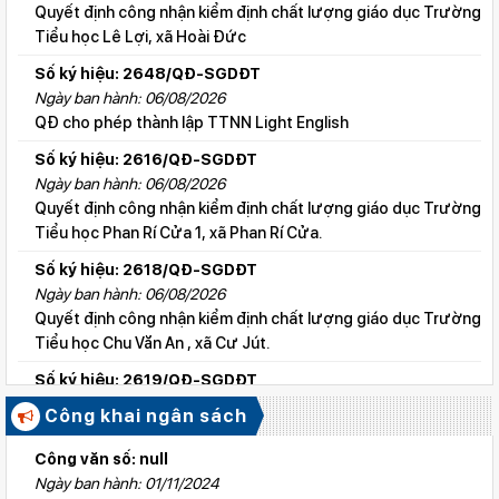
Quyết định công nhận kiểm định chất lượng giáo dục Trường
Tiểu học Lê Lợi, xã Hoài Đức
Số ký hiệu: 2648/QĐ-SGDĐT
Ngày ban hành: 06/08/2026
QĐ cho phép thành lập TTNN Light English
Số ký hiệu: 2616/QĐ-SGDĐT
Ngày ban hành: 06/08/2026
Quyết định công nhận kiểm định chất lượng giáo dục Trường
Tiểu học Phan Rí Cửa 1, xã Phan Rí Cửa.
Số ký hiệu: 2618/QĐ-SGDĐT
Ngày ban hành: 06/08/2026
Quyết định công nhận kiểm định chất lượng giáo dục Trường
Tiểu học Chu Văn An , xã Cư Jút.
Số ký hiệu: 2619/QĐ-SGDĐT
Ngày ban hành: 06/08/2026
Công khai ngân sách
Quyết định công nhận kiểm định chất lượng giáo dục Trường
Tiểu học Lý Tự Trọng , xã Cư Jút.
Công văn số: null
Ngày ban hành: 01/11/2024
Số ký hiệu: 2615/QĐ-SGDĐT