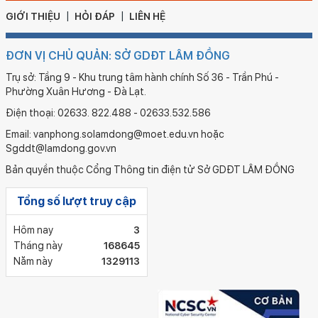
GIỚI THIỆU
HỎI ĐÁP
LIÊN HỆ
ĐƠN VỊ CHỦ QUẢN: SỞ GDĐT LÂM ĐỒNG
Trụ sở: Tầng 9 - Khu trung tâm hành chính Số 36 - Trần Phú -
Phường Xuân Hương - Đà Lạt.
Điện thoại: 02633. 822.488 - 02633.532.586
Email: vanphong.solamdong@moet.edu.vn hoặc
Sgddt@lamdong.gov.vn
Bản quyền thuộc Cổng Thông tin điện tử Sở GDĐT LÂM ĐỒNG
Tổng số lượt truy cập
Hôm nay
3
Tháng này
168645
Năm này
1329113