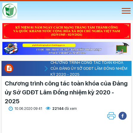
CHƯƠNG TRÌNH CÔNG TÁC TOÀN KHÓA
CỦA ĐẢNG ỦY SỞ GDĐT LÂM ĐỒNG NHIỆM
KỲ 2020 - 2025
Chương trình công tác toàn khóa của Đảng
ủy Sở GDĐT Lâm Đồng nhiệm kỳ 2020 -
2025
10.06.2020 09:41
22144
đã xem