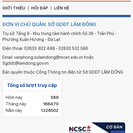
GIỚI THIỆU
HỎI ĐÁP
LIÊN HỆ
ĐƠN VỊ CHỦ QUẢN: SỞ GDĐT LÂM ĐỒNG
Trụ sở: Tầng 9 - Khu trung tâm hành chính Số 36 - Trần Phú -
Phường Xuân Hương - Đà Lạt.
Điện thoại: 02633. 822.488 - 02633.532.586
Email: vanphong.solamdong@moet.edu.vn hoặc
Sgddt@lamdong.gov.vn
Bản quyền thuộc Cổng Thông tin điện tử Sở GDĐT LÂM ĐỒNG
Tổng số lượt truy cập
Hôm nay
589
Tháng này
166470
Năm này
1326502