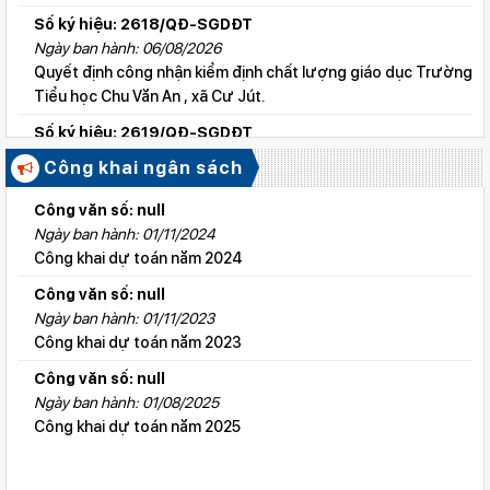
Số ký hiệu: 2618/QĐ-SGDĐT
Ngày ban hành: 06/08/2026
Quyết định công nhận kiểm định chất lượng giáo dục Trường
Tiểu học Chu Văn An , xã Cư Jút.
Số ký hiệu: 2619/QĐ-SGDĐT
Ngày ban hành: 06/08/2026
Công khai ngân sách
Quyết định công nhận kiểm định chất lượng giáo dục Trường
Tiểu học Lý Tự Trọng , xã Cư Jút.
Công văn số: null
Ngày ban hành: 01/11/2024
Số ký hiệu: 2615/QĐ-SGDĐT
Công khai dự toán năm 2024
Ngày ban hành: 06/08/2026
Quyết định công nhận kiểm định chất lượng giáo dục Trường
Công văn số: null
Tiểu học Nguyễn Bỉnh Khiêm, xã Đức linh.
Ngày ban hành: 01/11/2023
Công khai dự toán năm 2023
Số ký hiệu: 2647/QĐ-SGDĐT
Ngày ban hành: 06/08/2026
Công văn số: null
QĐ cho phép thành lập TTNN-TH Anh Việt
Ngày ban hành: 01/08/2025
Công khai dự toán năm 2025
Số ký hiệu: 2617/QĐ-SGDĐT
Ngày ban hành: 06/08/2026
Quyết định công nhận kiểm định chất lượng giáo dục Trường