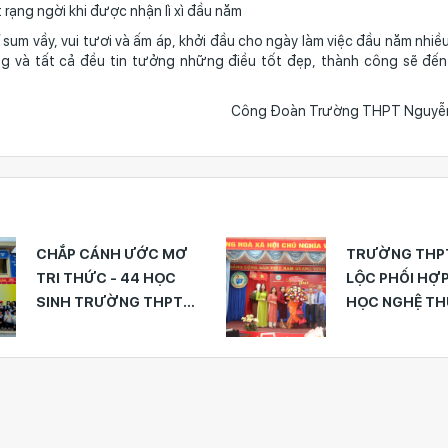
ạng ngời khi được nhận lì xì đầu năm
, vui tươi và ấm áp, khởi đầu cho ngày làm việc đầu năm nhiều
g và tất cả đều tin tưởng những điều tốt đẹp, thành công sẽ đế
Công Đoàn Trường THPT Nguyễn 
TRƯỜNG THPT BẢO
CĐCS TRƯỜN
LỘC PHỐI HỢP HỘI VĂN
ĐỨC TRỌNG 
HỌC NGHỆ THUẬT BẢO
GẶP MẶT ĐẦU 
LỘC TỔ CHỨC “NGÀY
XUÂN ẤT TỴ 2
THƠ VIỆT NAM” NĂM
2025