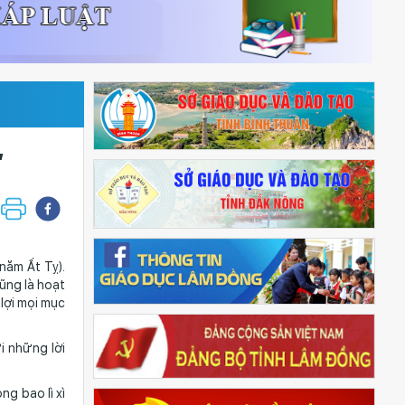
”
ăm Ất Tỵ).
ũng là hoạt
lợi mọi mục
 những lời
g bao lì xì