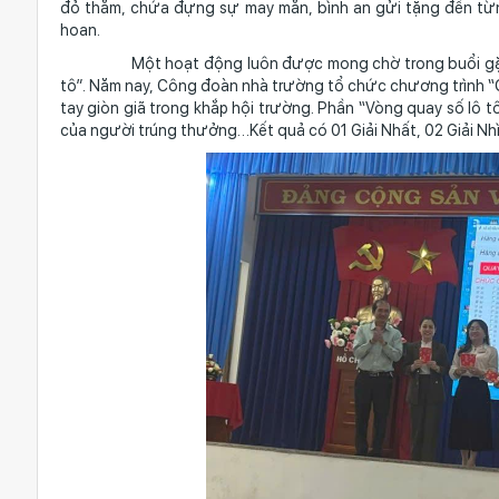
đỏ thắm, chứa đựng sự may mắn, bình an gửi tặng đến từn
hoan.
Một hoạt động luôn được mong chờ trong buổi gặp mặt
tô”. Năm nay, Công đoàn nhà trường tổ chức chương trình “
tay giòn giã trong khắp hội trường. Phần “Vòng quay số lô t
của người trúng thưởng…Kết quả có 01 Giải Nhất, 02 Giải Nhì,