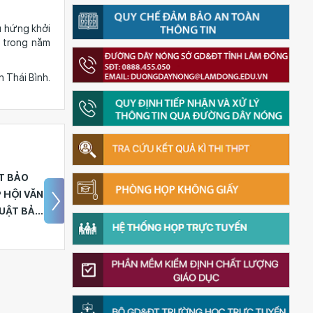
 hứng khởi
n trong năm
Thái Bình.
G THPT
CĐCS TRƯỜNG THPT
TỔ CHỨC
LƯƠNG THẾ VINH TỔ
NĂM -
CHỨC GẶP MẶT ĐẦU
025
XUÂN ẤT TỴ 2025