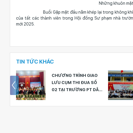
Những khuôn mặt r
Buổi Gặp mặt đầu năm khép lại trong không khí sum vầy
của tất các thành viên trong Hội đồng Sư phạm nhà trườn
mới 2025.
TIN TỨC KHÁC
IAO
CHẮP CÁNH ƯỚC MƠ
SỐ
TRI THỨC - 44 HỌC
 DÂN
SINH TRƯỜNG THPT
 &
NGUYỄN BỈNH KHIÊM
ỒNG
BƯỚC VÀO KỲ THI
CHỌN HỌC SINH GIỎI
CẤP TỈNH