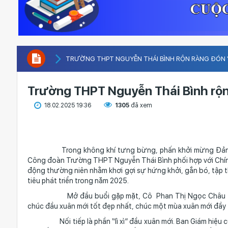
TRƯỜNG THPT NGUYỄN THÁI BÌNH RỘN RÀNG ĐÓN “
Trường THPT Nguyễn Thái Bình rộn
18.02.2025 19:36
1305
đã xem
Trong không khí tưng bừng, phấn khởi mừng Đảng, mừng
Công đoàn Trường THPT Nguyễn Thái Bình phối hợp với Chín
động thường niên nhằm khơi gợi sự hứng khởi, gắn bó, tập 
tiêu phát triển trong năm 2025.
Mở đầu buổi gặp mặt, Cô Phan Thị Ngọc Châu - Bí thư
chúc đầu xuân mới tốt đẹp nhất, chúc một mùa xuân mới đầy t
Nối tiếp là phần “lì xì” đầu xuân mới. Ban Giám hiệu cù