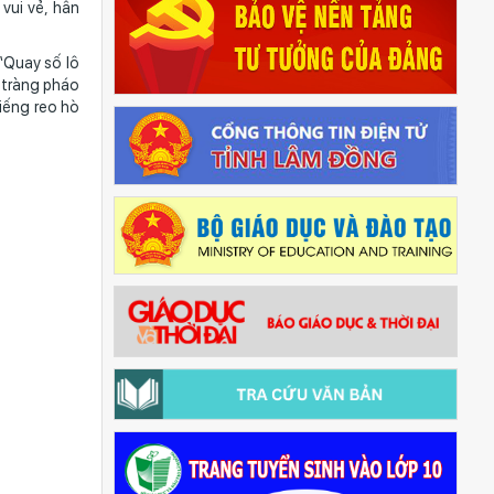
vui vẻ, hân
Quay số lô
 tràng pháo
iếng reo hò