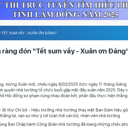
TẾT SUM VẦY - XUÂN ƠN ĐẢNG”
 ràng đón “Tết sum vầy - Xuân ơn Đảng
 Xuân mới, chiều ngày 8/02/2025 (tức ngày 11 tháng Giêng n
h quyền nhà trường tổ chức buổi gặp mặt đầu xuân năm 2025. Đây c
thể Hội đồng sư phạm cùng nhau đoàn kết, phấn đấu thực hiện thắng 
 Chi bộ - Hiệu trưởng nhà trường thay mặt Ban Giám hiệu gửi
hắng lợi, vạn sự như ý tới toàn thể cán bộ, nhân viên nhà trường.
ng Ban Chấp hành Công đoàn nhà trường đã mang những chiếc phon