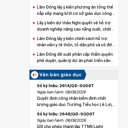
Lâm Đồng lấy ý kiến phương án tổng thể
sắp xếp mạng lưới cơ sở giáo dục công
lập
Lấy ý kiến dự thảo Nghị quyết về hỗ trợ
doanh nghiệp nâng cao năng suất, chất
lượng sản phẩm
Lâm Đồng lấy ý kiến chính sách hỗ trợ
nhân viên y tế thôn, tổ dân phố và cô đỡ
thôn, bản
Lâm Đồng đề xuất phân cấp thẩm quyền
phê duyệt, quản lý dự án phát triển sản
xuất thuộc các chương trình mục tiêu
quốc gia
Văn bản giáo dục
Số ký hiệu: 2614/QĐ-SGDĐT
Ngày ban hành: 06/08/2026
Quyết định công nhận kiểm định chất
lượng giáo dục Trường Tiểu học Lê Lợi,
xã Hoài Đức
Số ký hiệu: 2648/QĐ-SGDĐT
Ngày ban hành: 06/08/2026
QĐ cho phép thành lập TTNN Light