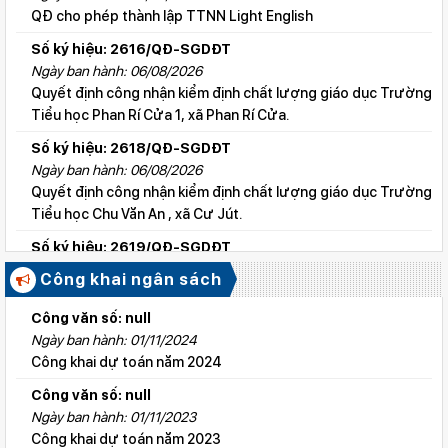
QĐ cho phép thành lập TTNN Light English
Số ký hiệu: 2616/QĐ-SGDĐT
Ngày ban hành: 06/08/2026
Quyết định công nhận kiểm định chất lượng giáo dục Trường
Tiểu học Phan Rí Cửa 1, xã Phan Rí Cửa.
Số ký hiệu: 2618/QĐ-SGDĐT
Ngày ban hành: 06/08/2026
Quyết định công nhận kiểm định chất lượng giáo dục Trường
Tiểu học Chu Văn An , xã Cư Jút.
Số ký hiệu: 2619/QĐ-SGDĐT
Ngày ban hành: 06/08/2026
Công khai ngân sách
Quyết định công nhận kiểm định chất lượng giáo dục Trường
Tiểu học Lý Tự Trọng , xã Cư Jút.
Công văn số: null
Ngày ban hành: 01/11/2024
Số ký hiệu: 2615/QĐ-SGDĐT
Công khai dự toán năm 2024
Ngày ban hành: 06/08/2026
Quyết định công nhận kiểm định chất lượng giáo dục Trường
Công văn số: null
Tiểu học Nguyễn Bỉnh Khiêm, xã Đức linh.
Ngày ban hành: 01/11/2023
Công khai dự toán năm 2023
Số ký hiệu: 2647/QĐ-SGDĐT