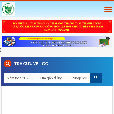
}
TRA CỨU VB - CC