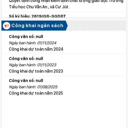
Quyết định công nhận kiểm định chất lượng giáo dục Trường
Tiểu học Chu Văn An , xã Cư Jút.
Số ký hiệu: 2619/QĐ-SGDĐT
Ngày ban hành: 06/08/2026
Công khai ngân sách
Quyết định công nhận kiểm định chất lượng giáo dục Trường
Tiểu học Lý Tự Trọng , xã Cư Jút.
Công văn số: null
Ngày ban hành: 01/11/2024
Số ký hiệu: 2615/QĐ-SGDĐT
Công khai dự toán năm 2024
Ngày ban hành: 06/08/2026
Quyết định công nhận kiểm định chất lượng giáo dục Trường
Công văn số: null
Tiểu học Nguyễn Bỉnh Khiêm, xã Đức linh.
Ngày ban hành: 01/11/2023
Công khai dự toán năm 2023
Số ký hiệu: 2647/QĐ-SGDĐT
Ngày ban hành: 06/08/2026
Công văn số: null
QĐ cho phép thành lập TTNN-TH Anh Việt
Ngày ban hành: 01/08/2025
Công khai dự toán năm 2025
Số ký hiệu: 2617/QĐ-SGDĐT
Ngày ban hành: 06/08/2026
Quyết định công nhận kiểm định chất lượng giáo dục Trường
Tiểu học Kim Đồng , xã Cư Jút.
Số ký hiệu: 481/TB-SGDĐT