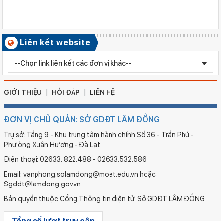
Ngày ban hành: 06/08/2026
Kết quả công tác kiểm tra Kỳ thi tuyển sinh vào lớp 10 trung
học phổ thông chuyên năm học 2026 - 2027
Số ký hiệu: 2577/QĐ-SGDĐT
Liên kết website
Ngày ban hành: 05/08/2026
Chỉnh sửa bằng TN THPT LÊ HUỲNH NHƯ HẬU
GIỚI THIỆU
HỎI ĐÁP
LIÊN HỆ
ĐƠN VỊ CHỦ QUẢN: SỞ GDĐT LÂM ĐỒNG
Trụ sở: Tầng 9 - Khu trung tâm hành chính Số 36 - Trần Phú -
Phường Xuân Hương - Đà Lạt.
Điện thoại: 02633. 822.488 - 02633.532.586
Email: vanphong.solamdong@moet.edu.vn hoặc
Sgddt@lamdong.gov.vn
Bản quyền thuộc Cổng Thông tin điện tử Sở GDĐT LÂM ĐỒNG
Tổng số lượt truy cập