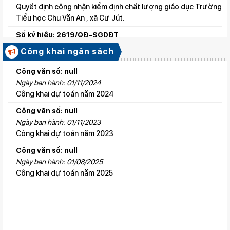
Quyết định công nhận kiểm định chất lượng giáo dục Trường
Tiểu học Chu Văn An , xã Cư Jút.
Số ký hiệu: 2619/QĐ-SGDĐT
Ngày ban hành: 06/08/2026
Công khai ngân sách
Quyết định công nhận kiểm định chất lượng giáo dục Trường
Tiểu học Lý Tự Trọng , xã Cư Jút.
Công văn số: null
Ngày ban hành: 01/11/2024
Số ký hiệu: 2615/QĐ-SGDĐT
Công khai dự toán năm 2024
Ngày ban hành: 06/08/2026
Quyết định công nhận kiểm định chất lượng giáo dục Trường
Công văn số: null
Tiểu học Nguyễn Bỉnh Khiêm, xã Đức linh.
Ngày ban hành: 01/11/2023
Công khai dự toán năm 2023
Số ký hiệu: 2647/QĐ-SGDĐT
Ngày ban hành: 06/08/2026
Công văn số: null
QĐ cho phép thành lập TTNN-TH Anh Việt
Ngày ban hành: 01/08/2025
Công khai dự toán năm 2025
Số ký hiệu: 2617/QĐ-SGDĐT
Ngày ban hành: 06/08/2026
Quyết định công nhận kiểm định chất lượng giáo dục Trường
Tiểu học Kim Đồng , xã Cư Jút.
Số ký hiệu: 481/TB-SGDĐT