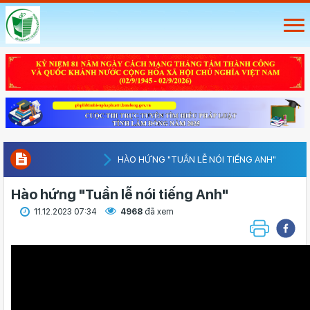
HÀO HỨNG "TUẦN LỄ NÓI TIẾNG ANH"
Hào hứng "Tuần lễ nói tiếng Anh"
11.12.2023 07:34
4968
đã xem