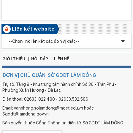
Ngày ban hành: 06/08/2026
Kết quả công tác kiểm tra Kỳ thi tuyển sinh vào lớp 10 trung
học phổ thông chuyên năm học 2026 - 2027
Số ký hiệu: 2577/QĐ-SGDĐT
Liên kết website
Ngày ban hành: 05/08/2026
Chỉnh sửa bằng TN THPT LÊ HUỲNH NHƯ HẬU
GIỚI THIỆU
HỎI ĐÁP
LIÊN HỆ
ĐƠN VỊ CHỦ QUẢN: SỞ GDĐT LÂM ĐỒNG
Trụ sở: Tầng 9 - Khu trung tâm hành chính Số 36 - Trần Phú -
Phường Xuân Hương - Đà Lạt.
Điện thoại: 02633. 822.488 - 02633.532.586
Email: vanphong.solamdong@moet.edu.vn hoặc
Sgddt@lamdong.gov.vn
Bản quyền thuộc Cổng Thông tin điện tử Sở GDĐT LÂM ĐỒNG