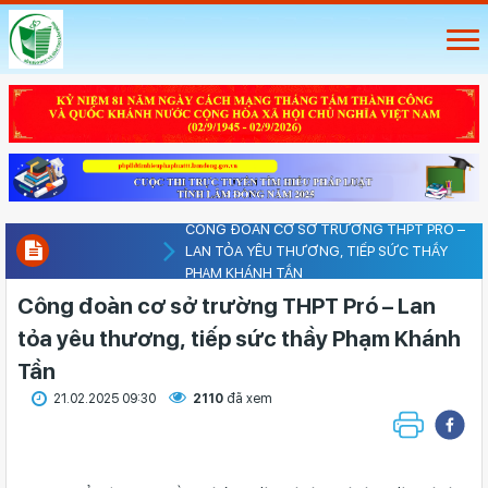
CÔNG ĐOÀN CƠ SỞ TRƯỜNG THPT PRÓ –
LAN TỎA YÊU THƯƠNG, TIẾP SỨC THẦY
PHẠM KHÁNH TẦN
Công đoàn cơ sở trường THPT Pró – Lan
tỏa yêu thương, tiếp sức thầy Phạm Khánh
Tần
21.02.2025 09:30
2110
đã xem