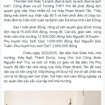
Thể hiện tinh thần “Lá lành đùm lá rách, lá rách đùm lá rách
hơn”, Công đoàn cơ sở Trường THPT Pró đã phát động đợt
quyên góp tiếp theo nhằm hỗ trợ thầy Phạm Khánh Tần, Thầy
đang mắc bệnh suy thận cấp độ 5 và hiện phải điều trị chạy lọc
thận định kỳ 3 lần một tuần tại Bệnh viện Đa khoa tỉnh Lâm Đồng.
Sau 1 tuần phát động, tổng số tiền quyên góp được trong
đợt này là 15.400.000 đồng, trong đó: Cán bộ, giáo viên, công
nhân viên nhà trường: 12.400.000 đồng; Bác Nguyễn Sĩ Duyên –
Phụ huynh Học Sinh 12a2: 1.000.000 đồng; Bác Nguyễn Bảo
Tuấn– Phụ huynh học sinh 12a7: 2.000.000 đồng
Chiều ngày 20/2/2025, đại diện Ban Giám hiệu nhà
trường, thầy Ngô Thành Được, cùng Chủ tịch Công đoàn
Nguyễn Anh Thy, và một số thầy cô giáo và đại diện Hội Phụ
huynh đã đến tận nhà riêng của thầy Phạm Khánh Tần để trao
tận tay số tiền ủng hộ. Đây không chỉ là sự hỗ trợ về vật chất mà
còn là lời động viên tinh thần, thể hiện tình cảm đồng nghiệp và
sự quan tâm sâu sắc của tập thể nhà trường.