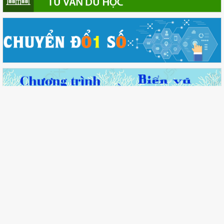
Thông báo
Lâm Đồng tập huấn cán bộ quản lý ngành Giáo dục, sẵn sàng
cho năm học 2026 - 2027
Lâm Đồng lấy ý kiến dự thảo chính sách thu hút, đãi ngộ và
đào tạo nguồn nhân lực y tế
Lâm Đồng đề xuất hệ số điều chỉnh mức biến động thị
trường về giá đất từ 0,8 đến 5,0