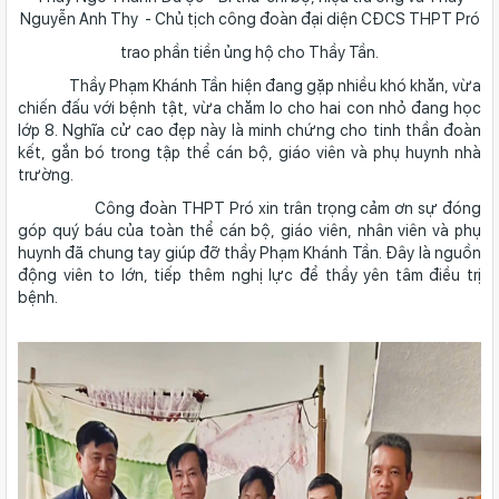
Nguyễn Anh Thy - Chủ tịch công đoàn đại diện CĐCS THPT Pró
trao phần tiền ủng hộ cho Thầy Tần.
Thầy Phạm Khánh Tần hiện đang gặp nhiều khó khăn, vừa
chiến đấu với bệnh tật, vừa chăm lo cho hai con nhỏ đang học
lớp 8. Nghĩa cử cao đẹp này là minh chứng cho tinh thần đoàn
kết, gắn bó trong tập thể cán bộ, giáo viên và phụ huynh nhà
trường.
Công đoàn THPT Pró xin trân trọng cảm ơn sự đóng
góp quý báu của toàn thể cán bộ, giáo viên, nhân viên và phụ
huynh đã chung tay giúp đỡ thầy Phạm Khánh Tần. Đây là nguồn
động viên to lớn, tiếp thêm nghị lực để thầy yên tâm điều trị
bệnh.