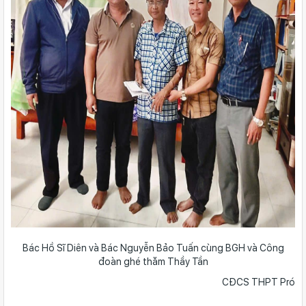
Bác Hồ Sĩ Diên và Bác Nguyễn Bảo Tuấn cùng BGH và Công
đoàn ghé thăm Thầy Tần
CĐCS THPT Pró