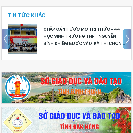
TIN TỨC KHÁC
CHẮP CÁNH ƯỚC MƠ TRI THỨC - 44
HỌC SINH TRƯỜNG THPT NGUYỄN
BỈNH KHIÊM BƯỚC VÀO KỲ THI CHỌN
HỌC SINH GIỎI CẤP TỈNH