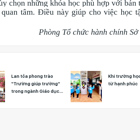
tùy chọn những khóa học phù hợp với bản 
quan tâm. Điều này giúp cho việc học t
Phòng Tổ chức hành chính S
Khi trường học bắt đầu
Thông điệp củ
từ hạnh phúc
thư, Chủ tịch
vai trò của gi
học trong kiến
tương lai