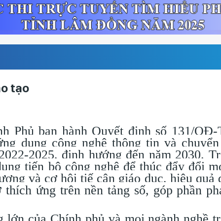
ào tạo
nh Phủ ban hành Quyết định số 131/QĐ-
ng dụng công nghệ thông tin và chuyển
n 2022-2025, định hướng đến năm 2030. T
dụng tiến bộ công nghệ để thúc đẩy đổi m
ượng và cơ hội tiế cận giáo dục, hiệu quả 
thích ứng trên nền tảng số, góp phần phá
.
lớn của Chính phủ và mọi ngành nghề t