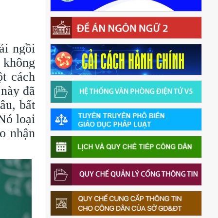
ải ngồi
t không
ột cách
 này đã
âu, bất
Nó loại
ao nhận