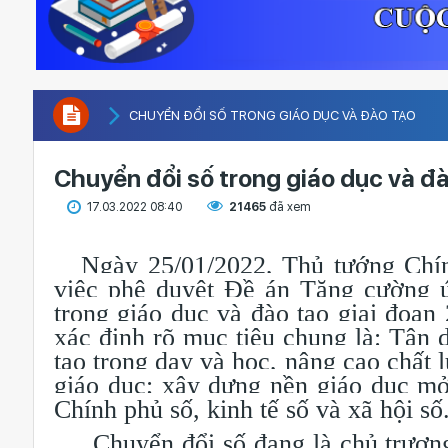
CHUYỂN ĐỔI SỐ TRONG GIÁO DỤC VÀ ĐÀO TẠO
Chuyển đổi số trong giáo dục và đ
17.03.2022 08:40
21465
đã xem
Ngày 25/01/2022, Thủ tướng Chí
việc phê duyệt Đề án Tăng cường ứ
trong giáo dục và đào tạo giai đoạ
xác định rõ mục tiêu chung là: Tận 
tạo trong dạy và học, nâng cao chất l
giáo dục; xây dựng nền giáo dục mở 
Chính phủ số, kinh tế số và xã hội số
Chuyển đổi số đang là chủ trương 