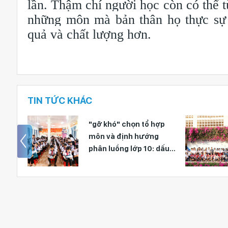
lần. Thậm chí người học còn có thể 
những môn mà bản thân họ thực sự 
quả và chất lượng hơn.
TIN TỨC KHÁC
ợp
Lan tỏa phong trào
g
“Trường giúp trường”
 dấu
trong ngành Giáo dục
ễn
Lâm Đồng
 (Lâm