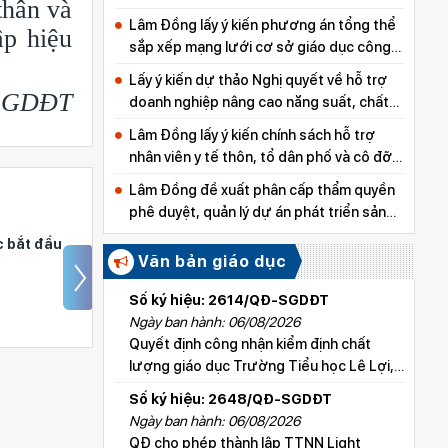
thân và
Lâm Đồng lấy ý kiến phương án tổng thể
ập hiệu
sắp xếp mạng lưới cơ sở giáo dục công
lập
Lấy ý kiến dự thảo Nghị quyết về hỗ trợ
ở GDĐT
doanh nghiệp nâng cao năng suất, chất
lượng sản phẩm
Lâm Đồng lấy ý kiến chính sách hỗ trợ
nhân viên y tế thôn, tổ dân phố và cô đỡ
thôn, bản
Lâm Đồng đề xuất phân cấp thẩm quyền
phê duyệt, quản lý dự án phát triển sản
xuất thuộc các chương trình mục tiêu
a Tổng Bí
Ðừng để trẻ áp lực
quốc gia
Văn bản giáo dục
 nước và
trước khi vào lớp 1
áo dục đại
Số ký hiệu: 2614/QĐ-SGDĐT
 tạo
Ngày ban hành: 06/08/2026
Quyết định công nhận kiểm định chất
lượng giáo dục Trường Tiểu học Lê Lợi,
xã Hoài Đức
Số ký hiệu: 2648/QĐ-SGDĐT
Ngày ban hành: 06/08/2026
QĐ cho phép thành lập TTNN Light