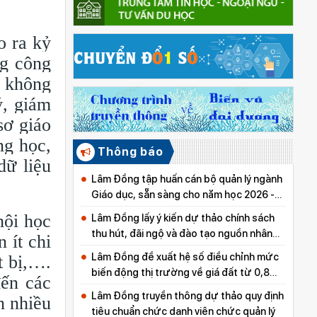
o ra kỷ
ng công
n không
ý, giám
sơ giáo
ng học,
Thông báo
dữ liệu
Lâm Đồng tập huấn cán bộ quản lý ngành
Giáo dục, sẵn sàng cho năm học 2026 -
2027
hội học
Lâm Đồng lấy ý kiến dự thảo chính sách
thu hút, đãi ngộ và đào tạo nguồn nhân
 ít chi
lực y tế
Lâm Đồng đề xuất hệ số điều chỉnh mức
t bị,….
biến động thị trường về giá đất từ 0,8
đến các
đến 5,0
Lâm Đồng truyền thông dự thảo quy định
n nhiều
tiêu chuẩn chức danh viên chức quản lý