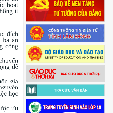
ác hoạt
hông ít
c đích
ó ba áp
ng công
 chuyển
rọng để
ốc gia
 nguyên
iệc học
được ưu