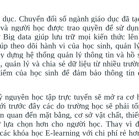
ục. Chuyển đối số ngành giáo dục đã tạ
 và người học được trao quyền để sử dụ
Big data giúp lưu trữ mọi kiến thức lê
iúp theo dõi hành vi của học sinh, quản l
ây dựng hệ thống quản lý thông tin và hồ 
 quản lý và chia sẻ dữ liệu từ nhiều trườ
 điểm của học sinh để đảm bảo thông tin 
nguyên học tập trực tuyến sẽ mở ra cơ 
ới trước đây các do trường học sẽ phải tốn
ên quan đến mặt bằng, cơ sở vật chất, thiế
ự lựa chọn hơn cho người học. Thay vì 
các khóa học E-learning với chi phí rẻ hơ