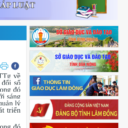
TTg về
 đổi số
rong đó
ới sáng
quản lý
t triển
rong đó