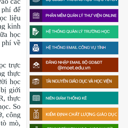
vào các
 phí để
ọc liệu
ng kinh
iữa học
 phí về
ọc trực
ng thực
ười học
bị giới
R, thực
học. So
ở, công
 tò mò,