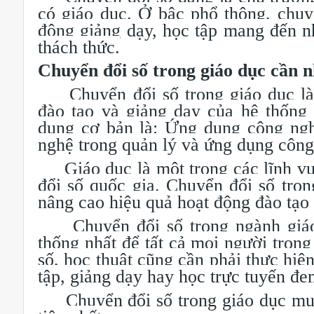
có giáo dục. Ở bậc phổ thông, chuy
động giảng dạy, học tập mang đến nh
thách thức.
Chuyển đổi số trong giáo dục cần n
Chuyển đổi số trong giáo dục là 
đào tạo và giảng dạy của hệ thống
dụng cơ bản là: Ứng dụng công ngh
nghệ trong quản lý và ứng dụng công
Giáo dục là một trong các lĩnh vực
đổi số quốc gia. Chuyển đổi số tron
nâng cao hiệu quả hoạt động đào tạo 
Chuyển đổi số trong ngành giáo 
thống nhất để tất cả mọi người tron
số, học thuật cũng cần phải thực hiệ
tập, giảng dạy hay học trực tuyến đem
Chuyển đổi số trong giáo dục muốn 