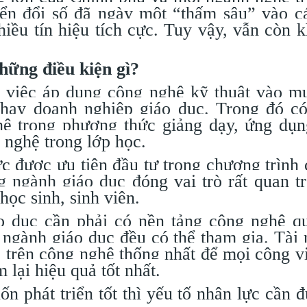
ển đổi số đã ngày một “thấm sâu” vào c
iều tín hiệu tích cực. Tuy vậy, vẫn còn k
hững điều kiện gì?
việc áp dụng công nghệ kỹ thuật vào mụ
 hay doanh nghiệp giáo dục. Trong đó c
ệ trong phương thức giảng dạy, ứng dụ
 nghệ trong lớp học.
 được ưu tiên đầu tư trong chương trình
g ngành giáo dục đóng vai trò rất quan t
học sinh, sinh viên.
dục cần phải có nền tảng công nghệ qu
g ngành giáo dục đều có thể tham gia. Tài
n trên công nghệ thống nhất để mọi công v
 lại hiệu quả tốt nhất.
phát triển tốt thì yếu tố nhân lực cần 