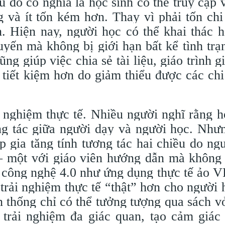
 đó có nghĩa là học sinh có thể truy cập 
 và ít tốn kém hơn. Thay vì phải tốn chi
 Hiện nay, người học có thể khai thác h
uyến mà không bị giới hạn bất kể tình trạ
ng giúp việc chia sẻ tài liệu, giáo trình g
 tiết kiệm hơn do giảm thiểu được các chi
 nghiệm thực tế. Nhiều người nghĩ rằng h
ng tác giữa người dạy và người học. Như
p gia tăng tính tương tác hai chiều do ng
 – một với giáo viên hướng dẫn mà không 
 công nghệ 4.0 như ứng dụng thực tế ảo V
trải nghiệm thực tế “thật” hơn cho người 
n thống chỉ có thể tưởng tượng qua sách v
trải nghiệm đa giác quan, tạo cảm giác