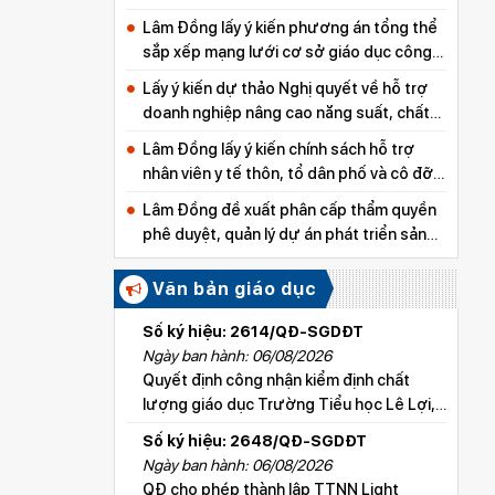
Lâm Đồng lấy ý kiến phương án tổng thể
sắp xếp mạng lưới cơ sở giáo dục công
lập
Lấy ý kiến dự thảo Nghị quyết về hỗ trợ
doanh nghiệp nâng cao năng suất, chất
lượng sản phẩm
Lâm Đồng lấy ý kiến chính sách hỗ trợ
nhân viên y tế thôn, tổ dân phố và cô đỡ
thôn, bản
Lâm Đồng đề xuất phân cấp thẩm quyền
phê duyệt, quản lý dự án phát triển sản
xuất thuộc các chương trình mục tiêu
quốc gia
Văn bản giáo dục
Số ký hiệu: 2614/QĐ-SGDĐT
Ngày ban hành: 06/08/2026
Quyết định công nhận kiểm định chất
lượng giáo dục Trường Tiểu học Lê Lợi,
xã Hoài Đức
Số ký hiệu: 2648/QĐ-SGDĐT
Ngày ban hành: 06/08/2026
QĐ cho phép thành lập TTNN Light