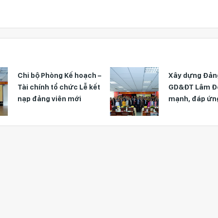
oạch –
Xây dựng Đảng bộ Sở
Lễ kết
GD&ĐT Lâm Đồng vững
i
mạnh, đáp ứng yêu cầu
đổi mới giáo dục