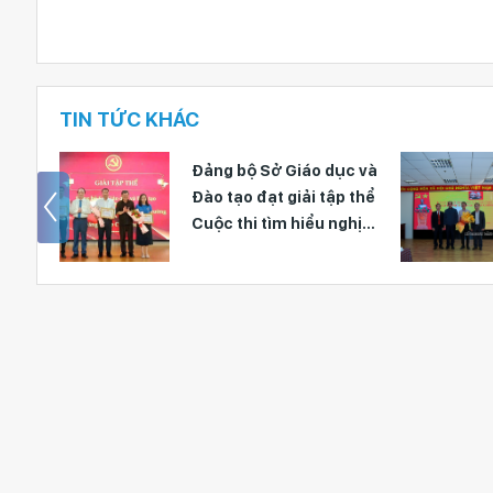
TIN TỨC KHÁC
Đảng bộ Sở Giáo dục và
Chi bộ Phòng Kế h
Đào tạo đạt giải tập thể
Tài chính tổ chức 
Cuộc thi tìm hiểu nghị
nạp đảng viên mớ
quyết và sáng kiến thực
hiện nhiệm vụ chính trị