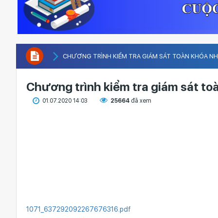
CHƯƠNG TRÌNH KIỂM TRA GIÁM SÁT TOÀN KHÓA NH
Chương trình kiểm tra giám sát t
01.07.2020 14:03
25664
đã xem
1071_637292092267676316.pdf