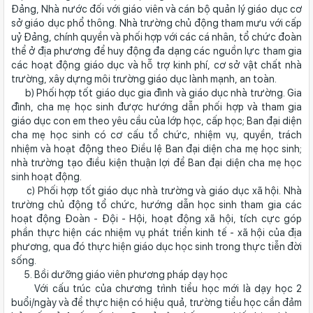
Đảng, Nhà nước đối với giáo viên và cán bộ quản lý giáo dục cơ
sở giáo dục phổ thông. Nhà trường chủ động tham mưu với cấp
uỷ Đảng, chính quyền và phối hợp với các cá nhân, tổ chức đoàn
thể ở địa phương để huy động đa dạng các nguồn lực tham gia
các hoạt động giáo dục và hỗ trợ kinh phí, cơ sở vật chất nhà
trường, xây dựng môi trường giáo dục lành mạnh, an toàn.
b) Phối hợp tốt giáo dục gia đình và giáo dục nhà trường. Gia
đình, cha mẹ học sinh được hướng dẫn phối hợp và tham gia
giáo dục con em theo yêu cầu của lớp học, cấp học; Ban đại diện
cha mẹ học sinh có cơ cấu tổ chức, nhiệm vụ, quyền, trách
nhiệm và hoạt động theo Điều lệ Ban đại diện cha mẹ học sinh;
nhà trường tạo điều kiện thuận lợi để Ban đại diện cha mẹ học
sinh hoạt động.
c) Phối hợp tốt giáo dục nhà trường và giáo dục xã hội. Nhà
trường chủ động tổ chức, hướng dẫn học sinh tham gia các
hoạt động Đoàn - Đội - Hội, hoạt động xã hội, tích cực góp
phần thực hiện các nhiệm vụ phát triển kinh tế - xã hội của địa
phương, qua đó thực hiện giáo dục học sinh trong thực tiễn đời
sống.
5. Bồi dưỡng giáo viên phương pháp dạy học
Với cấu trúc của chương trình tiểu học mới là dạy học 2
buổi/ngày và để thực hiện có hiệu quả, trường tiểu học cần đảm