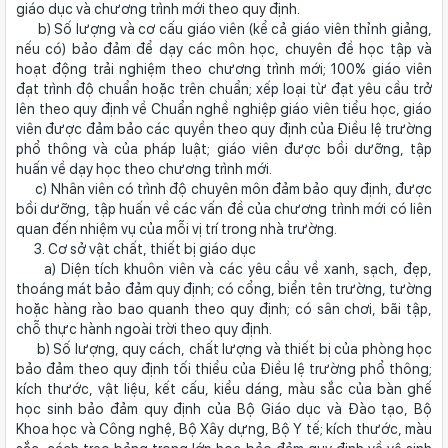
giáo dục và chương trình mới theo quy định.
b) Số lượng và cơ cấu giáo viên (kể cả giáo viên thỉnh giảng,
nếu có) bảo đảm để dạy các môn học, chuyên đề học tập và
hoạt động trải nghiệm theo chương trình mới; 100% giáo viên
đạt trình độ chuẩn hoặc trên chuẩn; xếp loại từ đạt yêu cầu trở
lên theo quy định về Chuẩn nghề nghiệp giáo viên tiểu học, giáo
viên được đảm bảo các quyền theo quy định của Điều lệ trường
phổ thông và của pháp luật; giáo viên được bồi dưỡng, tập
huấn về dạy học theo chương trình mới.
c) Nhân viên có trình độ chuyên môn đảm bảo quy định, được
bồi dưỡng, tập huấn về các vấn đề của chương trình mới có liên
quan đến nhiệm vụ của mỗi vị trí trong nhà trường.
3. Cơ sở vật chất, thiết bị giáo dục
a) Diện tích khuôn viên và các yêu cầu về xanh, sạch, đẹp,
thoáng mát bảo đảm quy định; có cổng, biển tên trường, tường
hoặc hàng rào bao quanh theo quy định; có sân chơi, bãi tập,
chỗ thực hành ngoài trời theo quy định.
b) Số lượng, quy cách, chất lượng và thiết bị của phòng học
bảo đảm theo quy định tối thiểu của Điều lệ trường phổ thông;
kích thước, vật liệu, kết cấu, kiểu dáng, màu sắc của bàn ghế
học sinh bảo đảm quy định của Bộ Giáo dục và Đào tạo, Bộ
Khoa học và Công nghệ, Bộ Xây dựng, Bộ Y tế; kích thước, màu