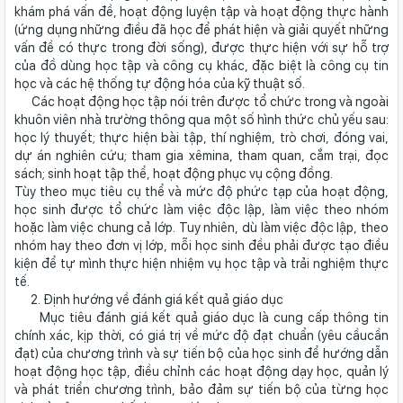
khám phá vấn đề, hoạt động luyện tập và hoạt động thực hành
(ứng dụng những điều đã học để phát hiện và giải quyết những
vấn đề có thực trong đời sống), được thực hiện với sự hỗ trợ
của đồ dùng học tập và công cụ khác, đặc biệt là công cụ tin
học và các hệ thống tự động hóa của kỹ thuật số.
Các hoạt động học tập nói trên được tổ chức trong và ngoài
khuôn viên nhà trường thông qua một số hình thức chủ yếu sau:
học lý thuyết; thực hiện bài tập, thí nghiệm, trò chơi, đóng vai,
dự án nghiên cứu; tham gia xêmina, tham quan, cắm trại, đọc
sách; sinh hoạt tập thể, hoạt động phục vụ cộng đồng.
Tùy theo mục tiêu cụ thể và mức độ phức tạp của hoạt động,
học sinh được tổ chức làm việc độc lập, làm việc theo nhóm
hoặc làm việc chung cả lớp. Tuy nhiên, dù làm việc độc lập, theo
nhóm hay theo đơn vị lớp, mỗi học sinh đều phải được tạo điều
kiện để tự mình thực hiện nhiệm vụ học tập và trải nghiệm thực
tế.
2. Định hướng về đánh giá kết quả giáo dục
Mục tiêu đánh giá kết quả giáo dục là cung cấp thông tin
chính xác, kịp thời, có giá trị về mức độ đạt chuẩn (yêu cầucần
đạt) của chương trình và sự tiến bộ của học sinh để hướng dẫn
hoạt động học tập, điều chỉnh các hoạt động dạy học, quản lý
và phát triển chương trình, bảo đảm sự tiến bộ của từng học