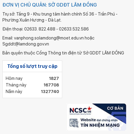
ĐƠN VỊ CHỦ QUẢN: SỞ GDĐT LÂM ĐỒNG
Trụ sở: Tầng 9 - Khu trung tâm hành chính Số 36 - Trần Phú -
Phường Xuân Hương - Đà Lạt.
Điện thoại: 02633. 822.488 - 02633.532.586
Email: vanphong.solamdong@moet.edu.vn hoặc
Sgddt@lamdong.gov.vn
Bản quyền thuộc Cổng Thông tin điện tử Sở GDĐT LÂM ĐỒNG
Tổng số lượt truy cập
Hôm nay
1827
Tháng này
167708
Năm này
1327740