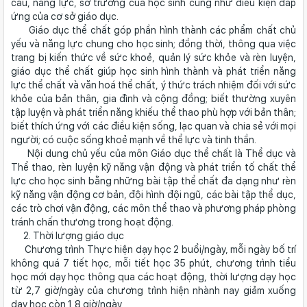
cầu, năng lực, sở trường của học sinh cũng như điều kiện đáp
ứng của cơ sở giáo dục.
Giáo dục thể chất góp phần hình thành các phẩm chất chủ
yếu và năng lực chung cho học sinh; đồng thời, thông qua việc
trang bị kiến thức về sức khoẻ, quản lý sức khỏe và rèn luyện,
giáo dục thể chất giúp học sinh hình thành và phát triển năng
lực thể chất và văn hoá thể chất, ý thức trách nhiệm đối với sức
khỏe của bản thân, gia đình và cộng đồng; biết thường xuyên
tập luyện và phát triển năng khiếu thể thao phù hợp với bản thân;
biết thích ứng với các điều kiện sống, lạc quan và chia sẻ với mọi
người; có cuộc sống khoẻ mạnh về thể lực và tinh thần.
Nội dung chủ yếu của môn Giáo dục thể chất là Thể dục và
Thể thao, rèn luyện kỹ năng vận động và phát triển tố chất thể
lực cho học sinh bằng những bài tập thể chất đa dạng như rèn
kỹ năng vận động cơ bản, đội hình đội ngũ, các bài tập thể dục,
các trò chơi vận động, các môn thể thao và phương pháp phòng
tránh chấn thương trong hoạt động.
2. Thời lượng giáo dục
Chương trình Thực hiện dạy học 2 buổi/ngày, mỗi ngày bố trí
không quá 7 tiết học, mỗi tiết học 35 phút, chương trình tiểu
học mới dạy học thông qua các hoạt động, thời lượng dạy học
từ 2,7 giờ/ngày của chương trình hiện nhành nay giảm xuống
dạy học còn 1,8 giờ/ngày