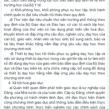
sắc, cách treo bảng trong lớp học bảo đảm quy định về vệ sinh
trường học của Bộ Y tế.
c) Khối phòng học, khối phòng phục vụ học tập, khối hành
chính quản trị đạt tiêu chuẩn tối thiểu theo quy định.
d) Thư viện đạt tiêu chuẩn thư viện trường phổ thông theo
quy định của Bộ Giáo dục và Đào tạo; có các tủ sách lớp học,
hoạt động của thư viện có tác dụng phát triển văn hoá đọc,
khuyến khích và đáp ứng nhu cầu đọc, nghiên cứu, dạy học của
cán bộ, giáo viên, nhân viên và học sinh; bổ sung sách, báo và
tài liệu tham khảo hằng năm đáp ứng yêu cầu dạy học theo
chương trình mới.
đ) Thiết bị dạy học tối thiểu phục vụ giảng dạy, học tập và
việc sử dụng thiết bị dạy học trong các giờ lên lớp và tự làm một
số đồ dùng dạy học của giáo viên bảo đảm quy định của Bộ Giáo
dục và Đào tạo; kiểm kê, sửa chữa, nâng cấp, bổ sung đồ dùng
và thiết bị dạy học hằng năm đáp ứng yêu cầu dạy học theo
chương trình mới.
4. Xã hội hoá giáo dục
a) Quán triệt quan điểm phát triển giáo dục là sự nghiệp của
Đảng, của Nhà nước và của toàn dân. Cấp ủy Đảng, chính quyền
địa phương có trách nhiệm lãnh đạo, chỉ đạo thực hiện thành
công chương trình giáo dục phổ thông; bảo đảm điều kiện thực
hiện chương trình; thực hiện nghiêm túc các chính sách của