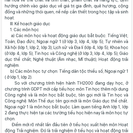
hướng chính vào giáo dục về giá trị gia đình, quê hương, cộng
đồng và những thói quen, nề nếp cần thiết trong học tập và sinh
hoạt.
III. Kế hoạch giáo dục
1. Các môn học
a) Các môn học và hoạt động giáo dục bắt buộc: Tiếng Việt;
Toán; Đạo đức; Ngoại ngữ 1 (ở lớp 3, lớp 4, lớp 5); Tự nhiên và
Xã hội (lớp 1, lớp 2, lớp 3); Lịch sử và Địa lí (lớp 4, lớp 5); Khoa học
(ở lớp 4, lớp 5); Tin học và Công nghệ (ở lớp 3, lớp 4, lớp 5); Giáo
dục thể chất; Nghệ thuật (Âm nhạc, Mĩ thuật); Hoạt động trải
nghiệm.
b) Các môn học tự chọn: Tiếng dân tộc thiểu số; Ngoại ngữ 1
( ở lớp 1, lớp 2).
So với chương trình hiện hành TH2000 đang dạy học, ở
chương trình GDPT mới cấp tiểu học môn Tin học thêm nội dung
Công nghệ và là môn học bắt buộc, tên gọi mới là Tin học và
Công nghệ. Môn Thể dục tên gọi mới là môn Giáo dục thể chất.
Ngoại ngữ 1 là môn học bắt buộc. Làm quen tiếng Anh lớp 1, lớp
2 đang thực hiện tại các trường tiểu học hiện nay là môn học tự
chọn.
Điểm mới rõ nhất lần đầu tiên ở tiểu học xuất hiện môn Hoạt
động Trải nghiệm. Đó là trải nghiệm ở tiểu học và hoạt động trải