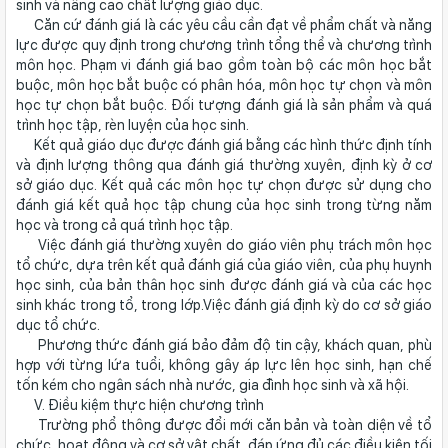
sinh và nâng cao chất lượng giáo dục.
Căn cứ đánh giá là các yêu cầu cần đạt về phẩm chất và năng
lực được quy định trong chương trình tổng thể và chương trình
môn học. Phạm vi đánh giá bao gồm toàn bộ các môn học bắt
buộc, môn học bắt buộc có phân hóa, môn học tự chọn và môn
học tự chọn bắt buộc. Đối tượng đánh giá là sản phẩm và quá
trình học tập, rèn luyện của học sinh.
Kết quả giáo dục được đánh giá bằng các hình thức định tính
và định lượng thông qua đánh giá thường xuyên, định kỳ ở cơ
sở giáo dục. Kết quả các môn học tự chọn được sử dụng cho
đánh giá kết quả học tập chung của học sinh trong từng năm
học và trong cả quá trình học tập.
Việc đánh giá thường xuyên do giáo viên phụ trách môn học
tổ chức, dựa trên kết quả đánh giá của giáo viên, của phụ huynh
học sinh, của bản thân học sinh được đánh giá và của các học
sinh khác trong tổ, trong lớp.Việc đánh giá định kỳ do cơ sở giáo
dục tổ chức.
Phương thức đánh giá bảo đảm độ tin cậy, khách quan, phù
hợp với từng lứa tuổi, không gây áp lực lên học sinh, hạn chế
tốn kém cho ngân sách nhà nước, gia đình học sinh và xã hội.
V. Điều kiệm thực hiện chương trình
Trường phổ thông được đổi mới căn bản và toàn diện về tổ
chức, hoạt động và cơ sở vật chất, đáp ứng đủ các điều kiện tối