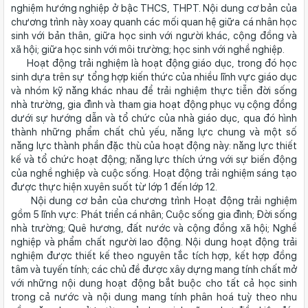
nghiệm hướng nghiệp ở bậc THCS, THPT. Nội dung cơ bản của
chương trình này xoay quanh các mối quan hệ giữa cá nhân học
sinh với bản thân, giữa học sinh với người khác, cộng đồng và
xã hội; giữa học sinh với môi trường; học sinh với nghề nghiệp.
Hoạt động trải nghiệm là hoạt động giáo dục, trong đó học
sinh dựa trên sự tổng hợp kiến thức của nhiều lĩnh vực giáo dục
và nhóm kỹ năng khác nhau để trải nghiệm thực tiễn đời sống
nhà trường, gia đình và tham gia hoạt động phục vụ cộng đồng
dưới sự hướng dẫn và tổ chức của nhà giáo dục, qua đó hình
thành những phẩm chất chủ yếu, năng lực chung và một số
năng lực thành phần đặc thù của hoạt động này: năng lực thiết
kế và tổ chức hoạt động; năng lực thích ứng với sự biến động
của nghề nghiệp và cuộc sống. Hoạt động trải nghiệm sáng tạo
được thực hiện xuyên suốt từ lớp 1 đến lớp 12.
Nội dung cơ bản của chương trình Hoạt động trải nghiệm
gồm 5 lĩnh vực: Phát triển cá nhân; Cuộc sống gia đình; Đời sống
nhà trường; Quê hương, đất nước và cộng đồng xã hội; Nghề
nghiệp và phẩm chất người lao động. Nội dung hoạt động trải
nghiệm được thiết kế theo nguyên tắc tích hợp, kết hợp đồng
tâm và tuyến tính; các chủ đề được xây dựng mang tính chất mở
với những nội dung hoạt động bắt buộc cho tất cả học sinh
trong cả nước và nội dung mang tính phân hoá tuỳ theo nhu