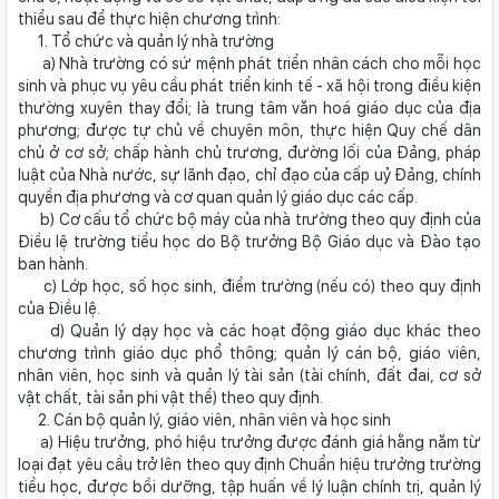
thiểu sau để thực hiện chương trình:
1. Tổ chức và quản lý nhà trường
a) Nhà trường có sứ mệnh phát triển nhân cách cho mỗi học
sinh và phục vụ yêu cầu phát triển kinh tế - xã hội trong điều kiện
thường xuyên thay đổi; là trung tâm văn hoá giáo dục của địa
phương; được tự chủ về chuyên môn, thực hiện Quy chế dân
chủ ở cơ sở; chấp hành chủ trương, đường lối của Đảng, pháp
luật của Nhà nước, sự lãnh đạo, chỉ đạo của cấp uỷ Đảng, chính
quyền địa phương và cơ quan quản lý giáo dục các cấp.
b) Cơ cấu tổ chức bộ máy của nhà trường theo quy định của
Điều lệ trường tiểu học do Bộ trưởng Bộ Giáo dục và Đào tạo
ban hành.
c) Lớp học, số học sinh, điểm trường (nếu có) theo quy định
của Điều lệ.
d) Quản lý dạy học và các hoạt động giáo dục khác theo
chương trình giáo dục phổ thông; quản lý cán bộ, giáo viên,
nhân viên, học sinh và quản lý tài sản (tài chính, đất đai, cơ sở
vật chất, tài sản phi vật thể) theo quy định.
2. Cán bộ quản lý, giáo viên, nhân viên và học sinh
a) Hiệu trưởng, phó hiệu trưởng được đánh giá hằng năm từ
loại đạt yêu cầu trở lên theo quy định Chuẩn hiệu trưởng trường
tiểu học, được bồi dưỡng, tập huấn về lý luận chính trị, quản lý