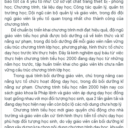
bảo tốt cả 4 yếu tố như: Cơ sở vật chất trang thiết bị - phòng
học; Chương trình, tài liệu dạy học; Công tác quản lý, quản trị
trường học; Dội ngũ cán bộ quản lý và giáo viên, trong đó đội
ngũ giáo viên là yếu tố quan trọng nhất cho thành công của
chương trình.
Để chuẩn bị triển khai chương trình mới đạt hiệu quả, đội ngũ
giáo viên tiểu học phải được bồi dưỡng cả về kiến thức và kĩ
năng sư phạm, trong đó bồi dưỡng để mỗi giáo viên nắm vững
cấu trúc chương trình lớp học, phương pháp, hình thức tổ chức
dạy học trước khi thực hiện. Đây là kinh nghiệm quý báu từ việc
thực hiện chương trình tiểu học 2000 đang dạy học từ những
năm học trước, tập huấn triển khai cho giáo viên khi chưa nắm
vững cấu trúc chương trình lớp học.
Trong quá trình bồi dưỡng giáo viên, chú trọng nâng cao
năng lực tổ chức hoạt động dạy học, trong đó bồi dưỡng kĩ
năng sư phạm. Chương trình tiểu học năm 2000 hiện nay coi
sách giáo khoa là Pháp lệnh và giáo viên áp dụng dạy học đồng
loạt giống nhau với mọi đối tượng học sinh, qua 2 lần giảm tải và
đang dạy học hiện nay vẫn còn bộc lộ các nội dung chưa hợp lý.
Chương trình tiểu học mới giao quyền chủ động cho nhà
trường và giáo viên căn cứ tình hình thực tiễn tổ chức dạy học
phù hợp đối tượng học sinh, do vậy giáo viên cần bồi dưỡng kĩ
năng xây dựng lựa chọn nội dung chương trình dạy học, khuyến