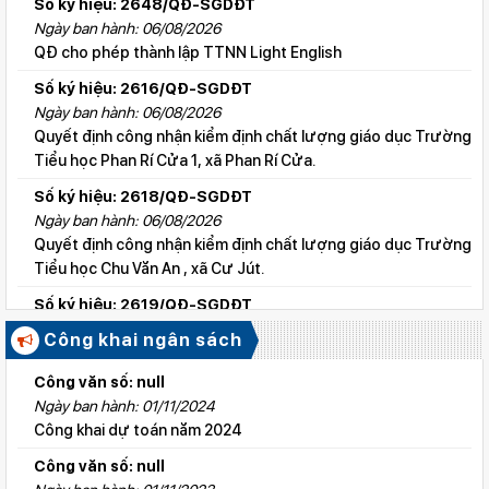
Số ký hiệu: 2648/QĐ-SGDĐT
Ngày ban hành: 06/08/2026
QĐ cho phép thành lập TTNN Light English
Số ký hiệu: 2616/QĐ-SGDĐT
Ngày ban hành: 06/08/2026
Quyết định công nhận kiểm định chất lượng giáo dục Trường
Tiểu học Phan Rí Cửa 1, xã Phan Rí Cửa.
Số ký hiệu: 2618/QĐ-SGDĐT
Ngày ban hành: 06/08/2026
Quyết định công nhận kiểm định chất lượng giáo dục Trường
Tiểu học Chu Văn An , xã Cư Jút.
Số ký hiệu: 2619/QĐ-SGDĐT
Ngày ban hành: 06/08/2026
Công khai ngân sách
Quyết định công nhận kiểm định chất lượng giáo dục Trường
Tiểu học Lý Tự Trọng , xã Cư Jút.
Công văn số: null
Ngày ban hành: 01/11/2024
Số ký hiệu: 2615/QĐ-SGDĐT
Công khai dự toán năm 2024
Ngày ban hành: 06/08/2026
Quyết định công nhận kiểm định chất lượng giáo dục Trường
Công văn số: null
Tiểu học Nguyễn Bỉnh Khiêm, xã Đức linh.