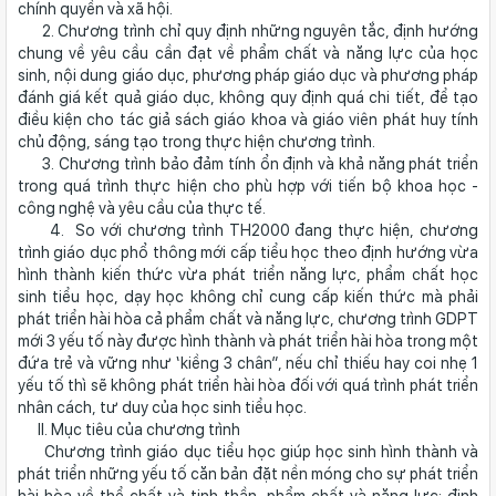
chính quyền và xã hội.
2. Chương trình chỉ quy định những nguyên tắc, định hướng
chung về yêu cầu cần đạt về phẩm chất và năng lực của học
sinh, nội dung giáo dục, phương pháp giáo dục và phương pháp
đánh giá kết quả giáo dục, không quy định quá chi tiết, để tạo
điều kiện cho tác giả sách giáo khoa và giáo viên phát huy tính
chủ động, sáng tạo trong thực hiện chương trình.
3. Chương trình bảo đảm tính ổn định và khả năng phát triển
trong quá trình thực hiện cho phù hợp với tiến bộ khoa học -
công nghệ và yêu cầu của thực tế.
4. So với chương trình TH2000 đang thực hiện, chương
trình giáo dục phổ thông mới cấp tiểu học theo định hướng vừa
hình thành kiến thức vừa phát triển năng lực, phẩm chất học
sinh tiểu học, dạy học không chỉ cung cấp kiến thức mà phải
phát triển hài hòa cả phẩm chất và năng lực, chương trình GDPT
mới 3 yếu tố này được hình thành và phát triển hài hòa trong một
đứa trẻ và vững như ‘kiềng 3 chân”, nếu chỉ thiếu hay coi nhẹ 1
yếu tố thì sẽ không phát triển hài hòa đối với quá trình phát triển
nhân cách, tư duy của học sinh tiểu học.
II. Mục tiêu của chương trình
Chương trình giáo dục tiểu học giúp học sinh hình thành và
phát triển những yếu tố căn bản đặt nền móng cho sự phát triển
hài hòa về thể chất và tinh thần, phẩm chất và năng lực; định