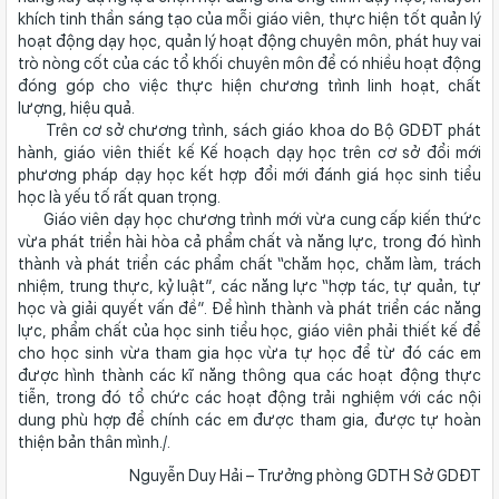
khích tinh thần sáng tạo của mỗi giáo viên, thực hiện tốt quản lý
hoạt động dạy học, quản lý hoạt động chuyên môn, phát huy vai
trò nòng cốt của các tổ khối chuyên môn để có nhiều hoạt động
đóng góp cho việc thực hiện chương trình linh hoạt, chất
lượng, hiệu quả.
Trên cơ sở chương trình, sách giáo khoa do Bộ GDĐT phát
hành, giáo viên thiết kế Kế hoạch dạy học trên cơ sở đổi mới
phương pháp dạy học kết hợp đổi mới đánh giá học sinh tiểu
học là yếu tố rất quan trọng.
Giáo viên dạy học chương trình mới vừa cung cấp kiến thức
vừa phát triển hài hòa cả phẩm chất và năng lực, trong đó hình
thành và phát triển các phẩm chất “chăm học, chăm làm, trách
nhiệm, trung thực, kỷ luật”, các năng lực “hợp tác, tự quản, tự
học và giải quyết vấn đề”. Để hình thành và phát triển các năng
lực, phẩm chất của học sinh tiểu học, giáo viên phải thiết kế để
cho học sinh vừa tham gia học vừa tự học để từ đó các em
được hình thành các kĩ năng thông qua các hoạt động thực
tiễn, trong đó tổ chức các hoạt động trải nghiệm với các nội
dung phù hợp để chính các em được tham gia, được tự hoàn
thiện bản thân mình./.
Nguyễn Duy Hải – Trưởng phòng GDTH Sở GDĐT