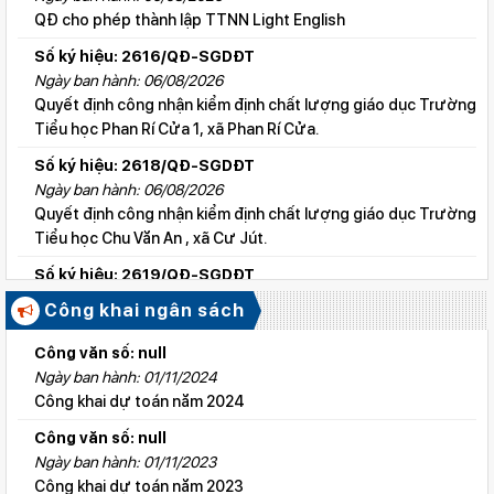
QĐ cho phép thành lập TTNN Light English
Số ký hiệu: 2616/QĐ-SGDĐT
Ngày ban hành: 06/08/2026
Quyết định công nhận kiểm định chất lượng giáo dục Trường
Tiểu học Phan Rí Cửa 1, xã Phan Rí Cửa.
Số ký hiệu: 2618/QĐ-SGDĐT
Ngày ban hành: 06/08/2026
Quyết định công nhận kiểm định chất lượng giáo dục Trường
Tiểu học Chu Văn An , xã Cư Jút.
Số ký hiệu: 2619/QĐ-SGDĐT
Ngày ban hành: 06/08/2026
Công khai ngân sách
Quyết định công nhận kiểm định chất lượng giáo dục Trường
Tiểu học Lý Tự Trọng , xã Cư Jút.
Công văn số: null
Ngày ban hành: 01/11/2024
Số ký hiệu: 2615/QĐ-SGDĐT
Công khai dự toán năm 2024
Ngày ban hành: 06/08/2026
Quyết định công nhận kiểm định chất lượng giáo dục Trường
Công văn số: null
Tiểu học Nguyễn Bỉnh Khiêm, xã Đức linh.
Ngày ban hành: 01/11/2023
Công khai dự toán năm 2023
Số ký hiệu: 2647/QĐ-SGDĐT