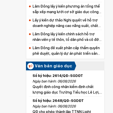
Lâm Đồng lấy ý kiến phương án tổng thể
sắp xếp mạng lưới cơ sở giáo dục công
lập
Lấy ý kiến dự thảo Nghị quyết về hỗ trợ
doanh nghiệp nâng cao năng suất, chất
lượng sản phẩm
Lâm Đồng lấy ý kiến chính sách hỗ trợ
nhân viên y tế thôn, tổ dân phố và cô đỡ
thôn, bản
Lâm Đồng đề xuất phân cấp thẩm quyền
phê duyệt, quản lý dự án phát triển sản
xuất thuộc các chương trình mục tiêu
quốc gia
Văn bản giáo dục
Số ký hiệu: 2614/QĐ-SGDĐT
Ngày ban hành: 06/08/2026
Quyết định công nhận kiểm định chất
lượng giáo dục Trường Tiểu học Lê Lợi,
xã Hoài Đức
Số ký hiệu: 2648/QĐ-SGDĐT
Ngày ban hành: 06/08/2026
QĐ cho phép thành lập TTNN Light