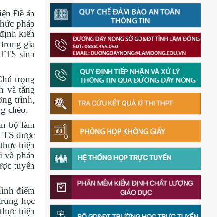
iện Đề án
thức pháp
 định kiến
trong gia
DTTS sinh
Chú trọng
n và tăng
ng trình,
ng chéo.
án bộ làm
DTTS được
 thực hiện
i và pháp
ược tuyên
hình điểm
trung học
 thực hiện