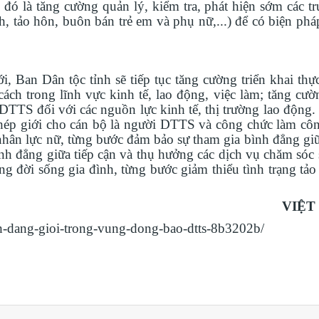
 đó là tăng cường quản lý, kiểm tra, phát hiện sớm các t
nh, tảo hôn, buôn bán trẻ em và phụ nữ,...) để có biện phá
 Ban Dân tộc tỉnh sẽ tiếp tục tăng cường triển khai thực
ch trong lĩnh vực kinh tế, lao động, việc làm; tăng cườn
TTS đối với các nguồn lực kinh tế, thị trường lao động.
ghép giới cho cán bộ là người DTTS và công chức làm côn
nhân lực nữ, từng bước đảm bảo sự tham gia bình đẳng gi
nh đẳng giữa tiếp cận và thụ hưởng các dịch vụ chăm sóc 
ng đời sống gia đình, từng bước giảm thiểu tình trạng tả
VIỆT
h-dang-gioi-trong-vung-dong-bao-dtts-8b3202b/