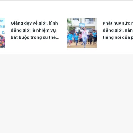
ới, bình
Phát huy sức mạnh bình
hiệm vụ
đẳng giới, nâng cao
 xu thế
tiếng nói của phụ nữ và
xã hội
trẻ em gái