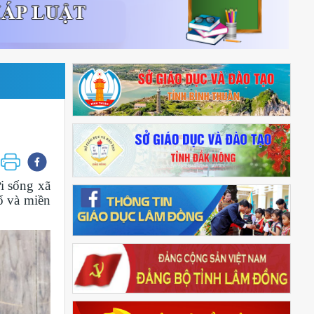
i sống xã
ố và miền