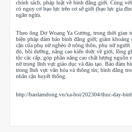
chính sách, pháp luật về bình đẳng giới. Cùng với
có nguy cơ bạo lực trên cơ sở giới (bạo lực gia đì
ngăn ngừa.
Theo ông Dơ Woang Ya Gương, trong thời gian tới,
biện pháp đảm bảo bình đẳng giới; giảm khoảng cá
cận của phụ nữ nghèo ở nông thôn, phụ nữ người D
đó, bồi dưỡng, nâng cao kiến thức về giới, lồng 
tộc các cấp, góp phần nâng cao chất lượng nguồn 
nữ trong lĩnh vực giáo dục và đào tạo. Bảo đảm bì
trong lĩnh vực văn hóa và thông tin; bình đẳng tro
nhân cận huyết thống.
http://baolamdong.vn/xa-hoi/202304/thuc-day-bin