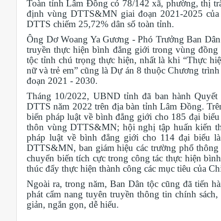
Toàn tỉnh Lâm Đồng có 78/142 xã, phường, thị tr
định vùng DTTS&MN giai đoạn 2021-2025 của C
DTTS chiếm 25,72% dân số toàn tỉnh.
Ông Dơ Woang Ya Gương - Phó Trưởng Ban Dân tộc
truyền thực hiện bình đẳng giới trong vùng đồn
tộc tỉnh chú trọng thực hiện, nhất là khi “Thực hi
nữ và trẻ em” cũng là Dự án 8 thuộc Chương trình
đoạn 2021 - 2030.
Tháng 10/2022, UBND tỉnh đã ban hành Quyết đ
DTTS năm 2022 trên địa bàn tỉnh Lâm Đồng. Trên 
biến pháp luật về bình đẳng giới cho 185 đại biểu 
thôn vùng DTTS&MN; hội nghị tập huấn kiến thức
pháp luật về bình đẳng giới cho 114 đại biểu l
DTTS&MN, ban giám hiệu các trường phổ thông nội 
chuyển biến tích cực trong công tác thực hiện bì
thúc đẩy thực hiện thành công các mục tiêu của Ch
Ngoài ra, trong năm, Ban Dân tộc cũng đã tiến hàn
phát cẩm nang tuyên truyền thông tin chính sách,
giản, ngắn gọn, dễ hiểu.