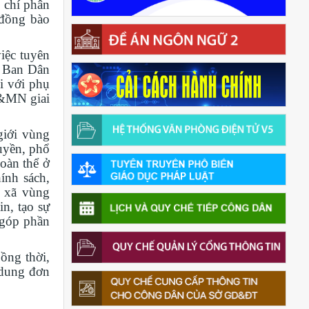
 chí phân
 đồng bào
iệc tuyên
c Ban Dân
ối với phụ
S&MN giai
giới vùng
uyền, phổ
đoàn thể ở
ính sách,
c xã vùng
n, tạo sự
 góp phần
ồng thời,
 dung đơn