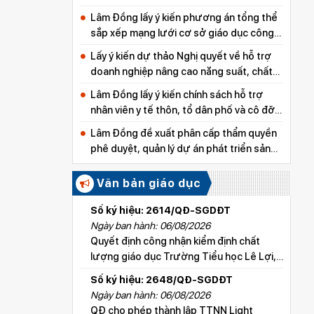
Lâm Đồng lấy ý kiến phương án tổng thể
sắp xếp mạng lưới cơ sở giáo dục công
lập
Lấy ý kiến dự thảo Nghị quyết về hỗ trợ
doanh nghiệp nâng cao năng suất, chất
lượng sản phẩm
Lâm Đồng lấy ý kiến chính sách hỗ trợ
nhân viên y tế thôn, tổ dân phố và cô đỡ
thôn, bản
Lâm Đồng đề xuất phân cấp thẩm quyền
phê duyệt, quản lý dự án phát triển sản
xuất thuộc các chương trình mục tiêu
quốc gia
Văn bản giáo dục
Số ký hiệu: 2614/QĐ-SGDĐT
Ngày ban hành: 06/08/2026
Quyết định công nhận kiểm định chất
lượng giáo dục Trường Tiểu học Lê Lợi,
xã Hoài Đức
Số ký hiệu: 2648/QĐ-SGDĐT
Ngày ban hành: 06/08/2026
QĐ cho phép thành lập TTNN Light