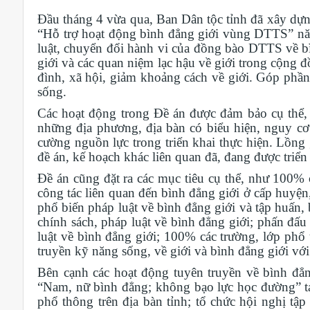
Đầu tháng 4 vừa qua, Ban Dân tộc tỉnh đã xây dự
“Hỗ trợ hoạt động bình đẳng giới vùng DTTS” nă
luật, chuyển đổi hành vi của đồng bào DTTS về bình
giới và các quan niệm lạc hậu về giới trong cộng 
đình, xã hội, giảm khoảng cách về giới. Góp phần
sống.
Các hoạt động trong Đề án được đảm bảo cụ thể, 
những địa phương, địa bàn có biểu hiện, nguy cơ 
cường nguồn lực trong triển khai thực hiện. Lồng 
đề án, kế hoạch khác liên quan đã, đang được triển
Đề án cũng đặt ra các mục tiêu cụ thể, như 100%
công tác liên quan đến bình đẳng giới ở cấp huyện
phổ biến pháp luật về bình đẳng giới và tập huấn, 
chính sách, pháp luật về bình đẳng giới; phấn đấ
luật về bình đẳng giới; 100% các trường, lớp phổ
truyền kỹ năng sống, về giới và bình đẳng giới với
Bên cạnh các hoạt động tuyên truyền về bình đẳ
“Nam, nữ bình đẳng; không bạo lực học đường” tại
phổ thông trên địa bàn tỉnh; tổ chức hội nghị tập