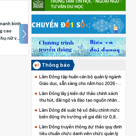
Ban Chỉ đạo công tác
Tư tưởng 
gia đình tỉnh Lâm Đồng
về Gia đì
hướng đến Ngày Gia
đình Việt Nam 28/6
Thông báo
Lâm Đồng tập huấn cán bộ quản lý ngành
Giáo dục, sẵn sàng cho năm học 2026 -
2027
Lâm Đồng lấy ý kiến dự thảo chính sách
thu hút, đãi ngộ và đào tạo nguồn nhân
lực y tế
Lâm Đồng đề xuất hệ số điều chỉnh mức
biến động thị trường về giá đất từ 0,8
đến 5,0
Lâm Đồng truyền thông dự thảo quy định
tiêu chuẩn chức danh viên chức quản lý