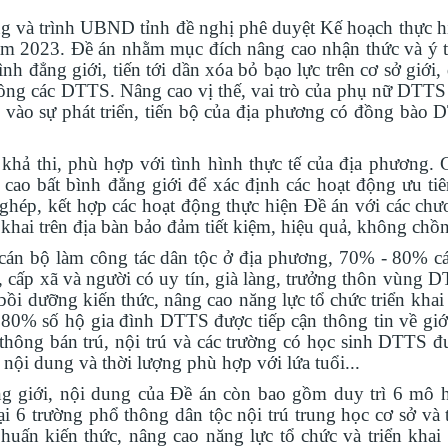
ng và trình UBND tỉnh đề nghị phê duyệt Kế hoạch thực h
m 2023. Đề án nhằm mục đích nâng cao nhận thức và ý 
 đẳng giới, tiến tới dần xóa bỏ bạo lực trên cơ sở giới,
đồng các DTTS. Nâng cao vị thế, vai trò của phụ nữ DTTS 
 vào sự phát triển, tiến bộ của địa phương có đồng bào 
khả thi, phù hợp với tình hình thực tế của địa phương. 
cao bất bình đẳng giới để xác định các hoạt động ưu tiê
ghép, kết hợp các hoạt động thực hiện Đề án với các chươ
 khai trên địa bàn bảo đảm tiết kiệm, hiệu quả, không chồ
 cán bộ làm công tác dân tộc ở địa phương, 70% - 80% c
, cấp xã và người có uy tín, già làng, trưởng thôn vùng 
bồi dưỡng kiến thức, nâng cao năng lực tổ chức triển khai
u 80% số hộ gia đình DTTS được tiếp cận thông tin về giớ
 thông bán trú, nội trú và các trường có học sinh DTTS đ
 nội dung và thời lượng phù hợp với lứa tuổi...
ng giới, nội dung của Đề án còn bao gồm duy trì 6 mô 
 6 trường phổ thông dân tộc nội trú trung học cơ sở và 
 huấn kiến thức, nâng cao năng lực tổ chức và triển khai