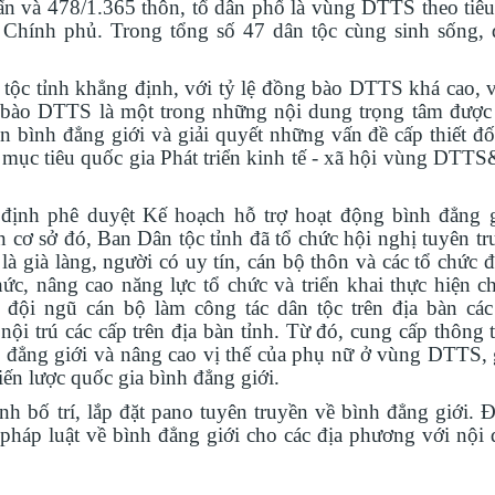
ấn và 478/1.365 thôn, tổ dân phố là vùng DTTS theo tiêu
hính phủ. Trong tổng số 47 dân tộc cùng sinh sống,
 tỉnh khẳng định, với tỷ lệ đồng bào DTTS khá cao, v
g bào DTTS là một trong những nội dung trọng tâm đượ
ện bình đẳng giới và giải quyết những vấn đề cấp thiết đ
 mục tiêu quốc gia Phát triển kinh tế - xã hội vùng DTT
ịnh phê duyệt Kế hoạch hỗ trợ hoạt động bình đẳng 
cơ sở đó, Ban Dân tộc tỉnh đã tổ chức hội nghị tuyên tr
là già làng, người có uy tín, cán bộ thôn và các tổ chức 
, nâng cao năng lực tổ chức và triển khai thực hiện ch
à đội ngũ cán bộ làm công tác dân tộc trên địa bàn cá
trú các cấp trên địa bàn tỉnh. Từ đó, cung cấp thông ti
nh đẳng giới và nâng cao vị thế của phụ nữ ở vùng DTTS,
iến lược quốc gia bình đẳng giới.
h bố trí, lắp đặt pano tuyên truyền về bình đẳng giới. Đ
 pháp luật về bình đẳng giới cho các địa phương với nội