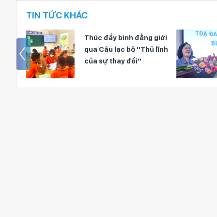
TIN TỨC KHÁC
Thúc đẩy bình đẳng giới
Giảng dạy về gi
qua Câu lạc bộ ''Thủ lĩnh
đẳng giới là n
của sự thay đổi''
bắt buộc trong
phát triển của 