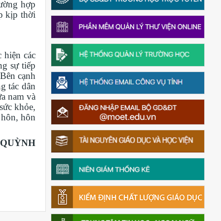
rường hợp
p kịp thời
 hiện các
g sự tiếp
 Bên cạnh
g tác dân
ữa nam và
sức khỏe,
o hôn, hôn
 QUỲNH