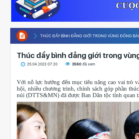
THÚC ĐẨY BÌNH ĐẲNG GIỚI TRONG VÙNG ĐỒNG BÀ
Thúc đẩy bình đẳng giới trong vù
25.04.2023 07:20
3560
đã xem
Với nỗ lực hướng đến mục tiêu nâng cao vai trò và
hội, nhiều chương trình, chính sách góp phần thú
núi (DTTS&MN) đã được Ban Dân tộc tỉnh quan tâ