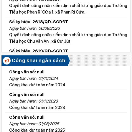
Quyết định công nhận kiểm định chất lượng giáo dục Trường
Tiểu học Phan Rí Cửa 1, xã Phan Rí Cửa.
Số ký hiệu: 2618/QĐ-SGDĐT
Ngày ban hành: 06/08/2026
Quyết định công nhận kiểm định chất lượng giáo dục Trường
Tiểu học Chu Văn An , xã Cư Jút.
Số ký hiệu: 2619/QĐ-SGDĐT
Ngày ban hành: 06/08/2026
Công khai ngân sách
Quyết định công nhận kiểm định chất lượng giáo dục Trường
Tiểu học Lý Tự Trọng , xã Cư Jút.
Công văn số: null
Ngày ban hành: 01/11/2024
Số ký hiệu: 2615/QĐ-SGDĐT
Công khai dự toán năm 2024
Ngày ban hành: 06/08/2026
Quyết định công nhận kiểm định chất lượng giáo dục Trường
Công văn số: null
Tiểu học Nguyễn Bỉnh Khiêm, xã Đức linh.
Ngày ban hành: 01/11/2023
Công khai dự toán năm 2023
Số ký hiệu: 2647/QĐ-SGDĐT
Ngày ban hành: 06/08/2026
Công văn số: null
QĐ cho phép thành lập TTNN-TH Anh Việt
Ngày ban hành: 01/08/2025
Công khai dự toán năm 2025