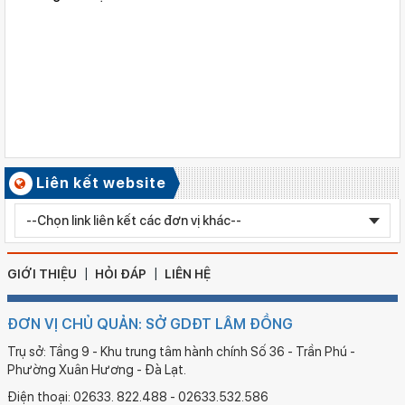
Số ký hiệu: 2617/QĐ-SGDĐT
Ngày ban hành: 06/08/2026
Quyết định công nhận kiểm định chất lượng giáo dục Trường
Tiểu học Kim Đồng , xã Cư Jút.
Số ký hiệu: 481/TB-SGDĐT
Ngày ban hành: 06/08/2026
Kết quả công tác kiểm tra Kỳ thi tuyển sinh vào lớp 10 trung
học phổ thông chuyên năm học 2026 - 2027
Số ký hiệu: 2577/QĐ-SGDĐT
Liên kết website
Ngày ban hành: 05/08/2026
Chỉnh sửa bằng TN THPT LÊ HUỲNH NHƯ HẬU
GIỚI THIỆU
HỎI ĐÁP
LIÊN HỆ
ĐƠN VỊ CHỦ QUẢN: SỞ GDĐT LÂM ĐỒNG
Trụ sở: Tầng 9 - Khu trung tâm hành chính Số 36 - Trần Phú -
Phường Xuân Hương - Đà Lạt.
Điện thoại: 02633. 822.488 - 02633.532.586