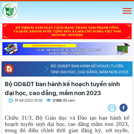
BỘ GD&ĐT BAN HÀNH KẾ HOẠCH TUYỂN
SINH ĐẠI HỌC, CAO ĐẲNG, MẦM NON 2023
Bộ GD&ĐT ban hành kế hoạch tuyển sinh
đại học, cao đẳng, mầm non 2023
01.04.2023 10:03
2188
đã xem
Chiều 31/3, Bộ Giáo dục và Đào tạo ban hành kế
hoạch tuyển sinh đại học, cao đẳng mầm non 2023,
trong đó điều chỉnh thời gian đăng ký, xét tuyển,