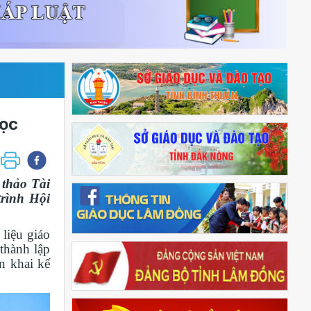
học
 thảo Tài
trình Hội
liệu giáo
thành lập
n khai kế