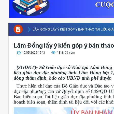
LÂM ĐỒNG LẤY Ý KIẾN GÓP Ý BẢN THẢO TÀI LIỆU G
Lâm Đồng lấy ý kiến góp ý bản thảo
19.05.2026 16:13
1118
đã xem
(SGDĐT)- Sở Giáo dục và Đào tạo Lâm Đồng đề
liệu giáo dục địa phương tỉnh Lâm Đồng lớp 1, 
đồng thẩm định, báo cáo UBND tỉnh phê duyệt.
Thực hiện chỉ đạo của Bộ Giáo dục và Đào tạo về 
dục địa phương; căn cứ Quyết định số 849/QĐ-
Ban biên soạn Tài liệu giáo dục địa phương tỉnh
hoạch biên soạn, thẩm định tài liệu đối với các khối