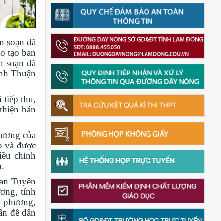
n soạn đã
o tạo ban
n soạn đã
ình Thuận
tiếp thu,
thiện bản
hương của
p và được
iều chỉnh
h.
Ban Tuyên
ương, tính
a phương,
vấn đề dân