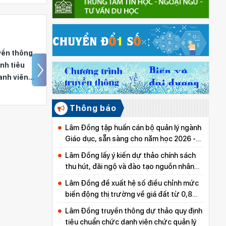
yền thông
Lâm Đồng lấy ý kiến
nh tiêu
phương án tổng thể sắp
anh viên
xếp mạng lưới cơ sở
giáo dục công lập
Thông báo
Lâm Đồng tập huấn cán bộ quản lý ngành
Giáo dục, sẵn sàng cho năm học 2026 -
2027
Lâm Đồng lấy ý kiến dự thảo chính sách
thu hút, đãi ngộ và đào tạo nguồn nhân
lực y tế
Lâm Đồng đề xuất hệ số điều chỉnh mức
biến động thị trường về giá đất từ 0,8
đến 5,0
Lâm Đồng truyền thông dự thảo quy định
tiêu chuẩn chức danh viên chức quản lý