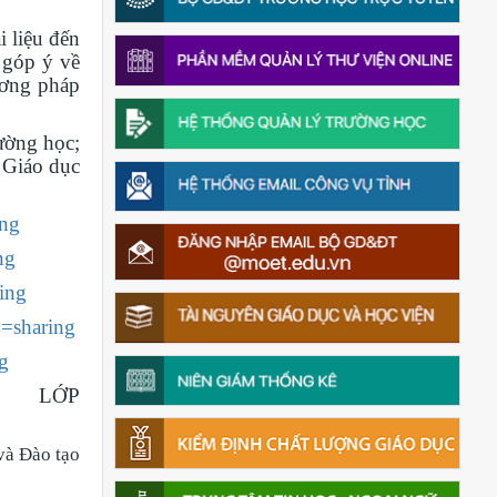
 liệu đến
 góp ý về
hương pháp
rường học;
 Giáo dục
ing
ng
ing
=sharing
g
ỚP
và Đào tạo