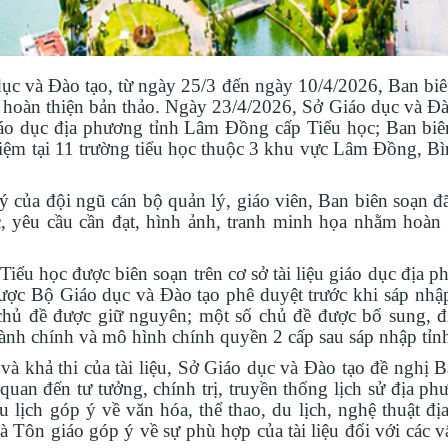
ục và Đào tạo, từ ngày 25/3 đến ngày 10/4/2026, Ban biê
 hoàn thiện bản thảo. Ngày 23/4/2026, Sở Giáo dục và Đà
iáo dục địa phương tỉnh Lâm Đồng cấp Tiểu học; Ban biê
hiệm tại 11 trường tiểu học thuộc 3 khu vực Lâm Đồng, B
của đội ngũ cán bộ quản lý, giáo viên, Ban biên soạn đã 
c, yêu cầu cần đạt, hình ảnh, tranh minh họa nhằm hoàn 
ểu học được biên soạn trên cơ sở tài liệu giáo dục địa p
c Bộ Giáo dục và Đào tạo phê duyệt trước khi sáp nhậ
hủ đề được giữ nguyên; một số chủ đề được bổ sung, đ
 hành chính và mô hình chính quyền 2 cấp sau sáp nhập tỉn
à khả thi của tài liệu, Sở Giáo dục và Đào tạo đề nghị 
uan đến tư tưởng, chính trị, truyền thống lịch sử địa ph
 lịch góp ý về văn hóa, thể thao, du lịch, nghệ thuật đị
à Tôn giáo góp ý về sự phù hợp của tài liệu đối với các 