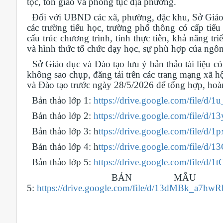
tộc, tôn giáo và phong tục địa phương.
Đối với UBND các xã, phường, đặc khu, Sở Giáo d
các trường tiểu học, trường phổ thông có cấp tiể
cấu trúc chương trình, tính thực tiễn, khả năng t
và hình thức tổ chức dạy học, sự phù hợp của ngôn 
Sở Giáo dục và Đào tạo lưu ý bản thảo tài liệu có
không sao chụp, đăng tải trên các trang mạng xã h
và Đào tạo trước ngày 28/5/2026 để tổng hợp, hoàn
Bản thảo lớp 1:
https://drive.google.com/file
Bản thảo lớp 2:
https://drive.google.com/file
Bản thảo lớp 3: h
ttps://drive.google.com/file
Bản thảo lớp 4: h
ttps://drive.google.com/fi
Bản thảo lớp 5:
https://drive.google.com/file
BẢN MẪU TỪ
5:
https://drive.google.com/file/d/13dMBk_a7h