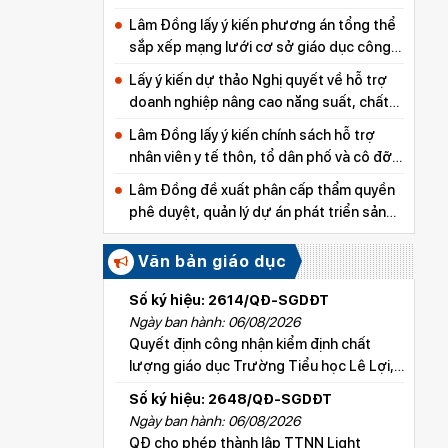
Lâm Đồng lấy ý kiến phương án tổng thể
sắp xếp mạng lưới cơ sở giáo dục công
lập
Lấy ý kiến dự thảo Nghị quyết về hỗ trợ
doanh nghiệp nâng cao năng suất, chất
lượng sản phẩm
Lâm Đồng lấy ý kiến chính sách hỗ trợ
nhân viên y tế thôn, tổ dân phố và cô đỡ
thôn, bản
Lâm Đồng đề xuất phân cấp thẩm quyền
phê duyệt, quản lý dự án phát triển sản
xuất thuộc các chương trình mục tiêu
quốc gia
Văn bản giáo dục
Số ký hiệu: 2614/QĐ-SGDĐT
Ngày ban hành: 06/08/2026
Quyết định công nhận kiểm định chất
lượng giáo dục Trường Tiểu học Lê Lợi,
xã Hoài Đức
Số ký hiệu: 2648/QĐ-SGDĐT
Ngày ban hành: 06/08/2026
QĐ cho phép thành lập TTNN Light