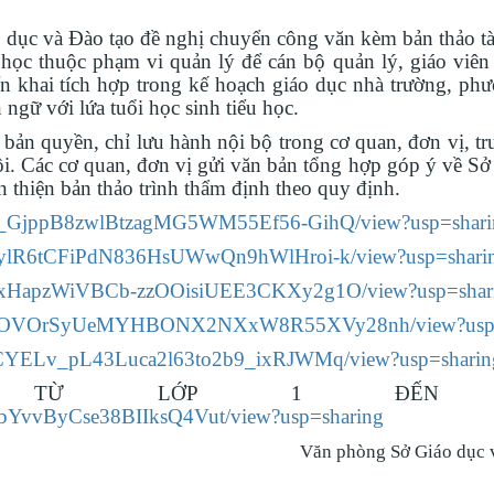
ục và Đào tạo đề nghị chuyển công văn kèm bản thảo tài
u học thuộc phạm vi quản lý để cán bộ quản lý, giáo viên
riển khai tích hợp trong kế hoạch giáo dục nhà trường, p
ngữ với lứa tuổi học sinh tiểu học.
 bản quyền, chỉ lưu hành nội bộ trong cơ quan, đơn vị, t
ội. Các cơ quan, đơn vị gửi văn bản tổng hợp góp ý về Sở
 thiện bản thảo trình thẩm định theo quy định.
/d/1u_GjppB8zwlBtzagMG5WM55Ef56-GihQ/view?usp=shar
/d/13ylR6tCFiPdN836HsUWwQn9hWlHroi-k/view?usp=shari
/d/1pxHapzWiVBCb-zzOOisiUEE3CKXy2g1O/view?usp=shar
le/d/13OVOrSyUeMYHBONX2NXxW8R55XVy28nh/view?usp
/d/1tCYELv_pL43Luca2l63to2b9_ixRJWMq/view?usp=sharin
 LỚP 1 ĐẾN L
wRbYvvByCse38BIIksQ4Vut/view?usp=sharing
Văn phòng Sở Giáo dục 