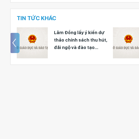
TIN TỨC KHÁC
 cán
Lâm Đồng lấy ý kiến dự
iáo
thảo chính sách thu hút,
 năm
đãi ngộ và đào tạo
nguồn nhân lực y tế