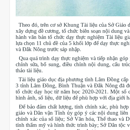
Theo đó, trên cơ sở Khung Tài liệu của Sở Giáo d
xây dựng đề cương, tổ chức biên soạn nội dung và
hành văn bản tổ chức dạy thực nghiệm Tài liệu g
lựa chọn 11 chủ đề của 5 khối lớp để dạy thực ng
và Đắk Nông trước sáp nhập.
Qua quá trình dạy thực nghiệm và tiếp nhận góp ý 
chỉnh sửa, bổ sung, điều chỉnh nội dung, cấu trú
thảo tài liệu.
Tài liệu giáo dục địa phương tỉnh Lâm Đồng cấp Ti
3 tỉnh Lâm Đồng, Bình Thuận và Đắk Nông đã đượ
tổ chức dạy học từ năm học 2020-2021. Một số c
hình ảnh, số liệu, dữ liệu để phù hợp với địa giới
Để bảo đảm chất lượng, tính chính xác, phù hợp v
giáo và Dân vận Tỉnh ủy góp ý các nội dung liên q
chính xác của số liệu; Sở Văn hóa, Thể thao và Du
tính thẩm mỹ và hình thức trình bày; Sở Dân tộc v