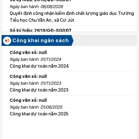
Ngày ban hành: 06/08/2026
Quyết định công nhận kiểm định chất lượng giáo dục Trường
Tiểu học Chu Văn An , xã Cư Jút.
Số ký hiệu: 2619/QĐ-SGDĐT
Ngày ban hành: 06/08/2026
Công khai ngân sách
Quyết định công nhận kiểm định chất lượng giáo dục Trường
Tiểu học Lý Tự Trọng , xã Cư Jút.
Công văn số: null
Ngày ban hành: 01/11/2024
Số ký hiệu: 2615/QĐ-SGDĐT
Công khai dự toán năm 2024
Ngày ban hành: 06/08/2026
Quyết định công nhận kiểm định chất lượng giáo dục Trường
Công văn số: null
Tiểu học Nguyễn Bỉnh Khiêm, xã Đức linh.
Ngày ban hành: 01/11/2023
Công khai dự toán năm 2023
Số ký hiệu: 2647/QĐ-SGDĐT
Ngày ban hành: 06/08/2026
Công văn số: null
QĐ cho phép thành lập TTNN-TH Anh Việt
Ngày ban hành: 01/08/2025
Công khai dự toán năm 2025
Số ký hiệu: 2617/QĐ-SGDĐT
Ngày ban hành: 06/08/2026
Quyết định công nhận kiểm định chất lượng giáo dục Trường
Tiểu học Kim Đồng , xã Cư Jút.