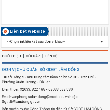
Số ký hiệu: 481/TB-SGDĐT
Ngày ban hành: 06/08/2026
Kết quả công tác kiểm tra Kỳ thi tuyển sinh vào lớp 10 trung
học phổ thông chuyên năm học 2026 - 2027
Số ký hiệu: 2577/QĐ-SGDĐT
Liên kết website
Ngày ban hành: 05/08/2026
Chỉnh sửa bằng TN THPT LÊ HUỲNH NHƯ HẬU
GIỚI THIỆU
HỎI ĐÁP
LIÊN HỆ
ĐƠN VỊ CHỦ QUẢN: SỞ GDĐT LÂM ĐỒNG
Trụ sở: Tầng 9 - Khu trung tâm hành chính Số 36 - Trần Phú -
Phường Xuân Hương - Đà Lạt.
Điện thoại: 02633. 822.488 - 02633.532.586
Email: vanphong.solamdong@moet.edu.vn hoặc
Sgddt@lamdong.gov.vn
Bản quyền thuộc Cổng Thông tin điện tử Sở GDĐT LÂM ĐỒNG