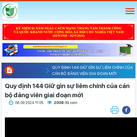
QUY ĐỊNH 144 GIỮ GÌN SỰ LIÊM CHÍNH CỦA
CÁN BỘ ĐẢNG VIÊN GIAI ĐOẠN MỚI
Quy định 144 Giữ gìn sự liêm chính của cán
bộ đảng viên giai đoạn mới
06.09.2024 11:05
2008
đã xem