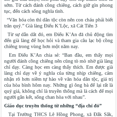
sớm. Từ cách đánh cồng chiêng, cách giữ gìn phong
tục, đến cách sống nghĩa tình.
“Văn hóa còn thì dân tộc còn nên con cháu phải biết
trân quý.” Già làng Điểu K’Lộc, xã Cát Tiên 3
Từ sự dẫn dắt đó, em Điểu K’An đã chủ động tìm
đến già làng để học hỏi và tham gia câu lạc bộ cồng
chiêng trong vùng hơn một năm nay.
Em Điểu K’An chia sẻ: “Ban đầu, em thấy mọi
người đánh cồng chiêng nên cũng tò mò nhờ già làng
chỉ dạy. Càng học em càng thấy thích. Em được già
làng chỉ dạy về ý nghĩa của từng nhịp chiêng, cảm
nhận rõ hơn niềm tự hào về văn hóa dân tộc, giá trị
của hòa bình hôm nay. Những gì ông bà để lại rất là
quý giá, không chỉ là truyền thống mà là cách để mọi
người gắn kết, sống chan hòa với nhau”.
Giáo dục truyền thống từ những “địa chỉ đỏ”
Tại Trường THCS Lê Hồng Phong, xã Đắk Sắk,