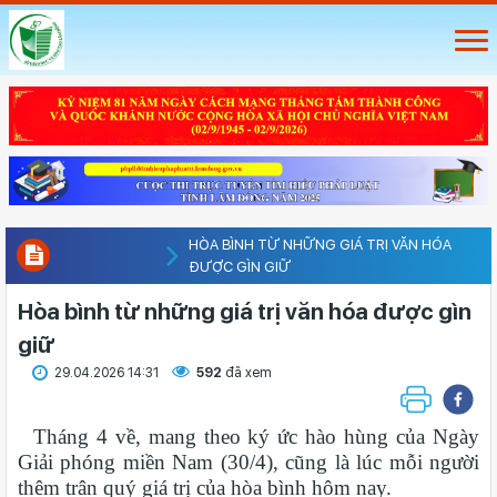
HÒA BÌNH TỪ NHỮNG GIÁ TRỊ VĂN HÓA
ĐƯỢC GÌN GIỮ
Hòa bình từ những giá trị văn hóa được gìn
giữ
29.04.2026 14:31
592
đã xem
Tháng 4 về, mang theo ký ức hào hùng của Ngày
Giải phóng miền Nam (30/4), cũng là lúc mỗi người
thêm trân quý giá trị của hòa bình hôm nay.