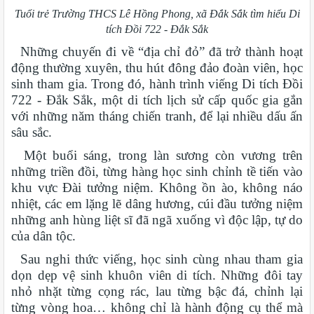
Tuổi trẻ Trường THCS Lê Hồng Phong, xã Đắk Sắk tìm hiểu Di
tích Đồi 722 - Đắk Sắk
Những chuyến đi về “địa chỉ đỏ” đã trở thành hoạt
động thường xuyên, thu hút đông đảo đoàn viên, học
sinh tham gia. Trong đó, hành trình viếng Di tích Đồi
722 - Đắk Sắk, một di tích lịch sử cấp quốc gia gắn
với những năm tháng chiến tranh, để lại nhiều dấu ấn
sâu sắc.
Một buổi sáng, trong làn sương còn vương trên
những triền đồi, từng hàng học sinh chỉnh tề tiến vào
khu vực Đài tưởng niệm. Không ồn ào, không náo
nhiệt, các em lặng lẽ dâng hương, cúi đầu tưởng niệm
những anh hùng liệt sĩ đã ngã xuống vì độc lập, tự do
của dân tộc.
Sau nghi thức viếng, học sinh cùng nhau tham gia
dọn dẹp vệ sinh khuôn viên di tích. Những đôi tay
nhỏ nhặt từng cọng rác, lau từng bậc đá, chỉnh lại
từng vòng hoa… không chỉ là hành động cụ thể mà