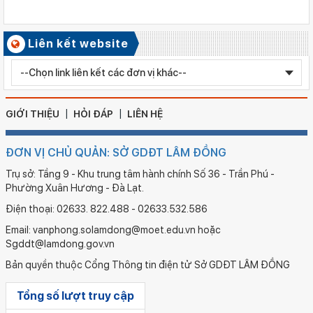
Kết quả công tác kiểm tra Kỳ thi tuyển sinh vào lớp 10 trung
học phổ thông chuyên năm học 2026 - 2027
Số ký hiệu: 2577/QĐ-SGDĐT
Liên kết website
Ngày ban hành: 05/08/2026
Chỉnh sửa bằng TN THPT LÊ HUỲNH NHƯ HẬU
GIỚI THIỆU
HỎI ĐÁP
LIÊN HỆ
ĐƠN VỊ CHỦ QUẢN: SỞ GDĐT LÂM ĐỒNG
Trụ sở: Tầng 9 - Khu trung tâm hành chính Số 36 - Trần Phú -
Phường Xuân Hương - Đà Lạt.
Điện thoại: 02633. 822.488 - 02633.532.586
Email: vanphong.solamdong@moet.edu.vn hoặc
Sgddt@lamdong.gov.vn
Bản quyền thuộc Cổng Thông tin điện tử Sở GDĐT LÂM ĐỒNG
Tổng số lượt truy cập