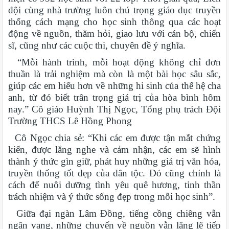
đội cùng nhà trường luôn chú trọng giáo dục truyền
thống cách mạng cho học sinh thông qua các hoạt
động về nguồn, thăm hỏi, giao lưu với cán bộ, chiến
sĩ, cũng như các cuộc thi, chuyên đề ý nghĩa.
“Mỗi hành trình, mỗi hoạt động không chỉ đơn
thuần là trải nghiệm mà còn là một bài học sâu sắc,
giúp các em hiểu hơn về những hi sinh của thế hệ cha
anh, từ đó biết trân trọng giá trị của hòa bình hôm
nay.” Cô giáo Huỳnh Thị Ngọc, Tổng phụ trách Đội
Trường THCS Lê Hồng Phong
Cô Ngọc chia sẻ: “Khi các em được tận mắt chứng
kiến, được lắng nghe và cảm nhận, các em sẽ hình
thành ý thức gìn giữ, phát huy những giá trị văn hóa,
truyền thống tốt đẹp của dân tộc. Đó cũng chính là
cách để nuôi dưỡng tình yêu quê hương, tinh thần
trách nhiệm và ý thức sống đẹp trong mỗi học sinh”.
Giữa đại ngàn Lâm Đồng, tiếng cồng chiêng vẫn
ngân vang, những chuyến về nguồn vẫn lặng lẽ tiếp