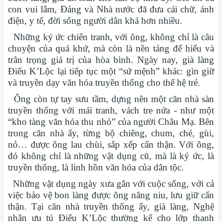
con vui lắm, Đảng và Nhà nước đã đưa cái chữ, ánh
điện, y tế, đời sống người dân khá hơn nhiều.
Những ký ức chiến tranh, với ông, không chỉ là câu
chuyện của quá khứ, mà còn là nền tảng để hiểu và
trân trọng giá trị của hòa bình. Ngày nay, già làng
Điểu K’Lộc lại tiếp tục một “sứ mệnh” khác: gìn giữ
và truyền dạy văn hóa truyền thống cho thế hệ trẻ.
Ông còn tự tay sưu tầm, dựng nên một căn nhà sàn
truyền thống với mái tranh, vách tre nứa - như một
“kho tàng văn hóa thu nhỏ” của người Châu Mạ. Bên
trong căn nhà ấy, từng bộ chiêng, chum, ché, gùi,
nỏ… được ông lau chùi, sắp xếp cẩn thận. Với ông,
đó không chỉ là những vật dụng cũ, mà là ký ức, là
truyền thống, là linh hồn văn hóa của dân tộc.
Những vật dụng ngày xưa gắn với cuộc sống, với cả
việc bảo vệ bon làng được ông nâng niu, lưu giữ cẩn
thận. Tại căn nhà truyền thống ấy, già làng, Nghệ
nhân ưu tú Điểu K’Lộc thường kể cho lớp thanh