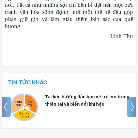
nối. Tất cả như những sợi chỉ bền bỉ dệt nên một bức
tranh văn hóa sống động, nơi mỗi thế hệ đều góp
phần giữ gìn và làm giàu thêm bản sắc của quê
hương.
Linh Thư
TIN TỨC KHÁC
"gỡ khó" chọn tổ hợp môn và định
hướng phân luồng lớp 10: dấu ấn từ
Trường Nguyễn Khuyến – Gia Nghĩa
(Lâm Đồng)