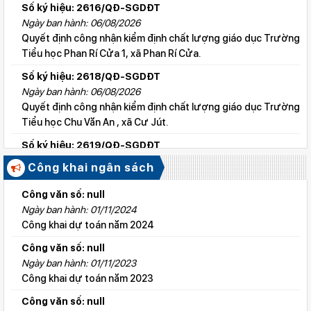
Số ký hiệu: 2616/QĐ-SGDĐT
Ngày ban hành: 06/08/2026
Quyết định công nhận kiểm định chất lượng giáo dục Trường
Tiểu học Phan Rí Cửa 1, xã Phan Rí Cửa.
Số ký hiệu: 2618/QĐ-SGDĐT
Ngày ban hành: 06/08/2026
Quyết định công nhận kiểm định chất lượng giáo dục Trường
Tiểu học Chu Văn An , xã Cư Jút.
Số ký hiệu: 2619/QĐ-SGDĐT
Ngày ban hành: 06/08/2026
Công khai ngân sách
Quyết định công nhận kiểm định chất lượng giáo dục Trường
Tiểu học Lý Tự Trọng , xã Cư Jút.
Công văn số: null
Ngày ban hành: 01/11/2024
Số ký hiệu: 2615/QĐ-SGDĐT
Công khai dự toán năm 2024
Ngày ban hành: 06/08/2026
Quyết định công nhận kiểm định chất lượng giáo dục Trường
Công văn số: null
Tiểu học Nguyễn Bỉnh Khiêm, xã Đức linh.
Ngày ban hành: 01/11/2023
Công khai dự toán năm 2023
Số ký hiệu: 2647/QĐ-SGDĐT
Ngày ban hành: 06/08/2026
Công văn số: null