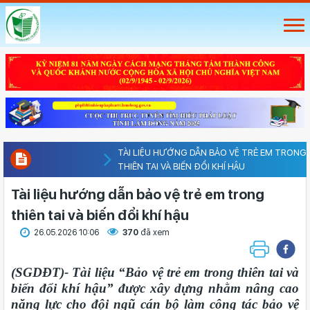
TÀI LIỆU HƯỚNG DẪN BẢO VỆ TRẺ EM TRONG
THIÊN TAI VÀ BIẾN ĐỔI KHÍ HẬU
Tài liệu hướng dẫn bảo vệ trẻ em trong
thiên tai và biến đổi khí hậu
26.05.2026 10:06
370
đã xem
(SGDĐT)- Tài liệu “Bảo vệ trẻ em trong thiên tai và
biến đổi khí hậu” được xây dựng nhằm nâng cao
năng lực cho đội ngũ cán bộ làm công tác bảo vệ