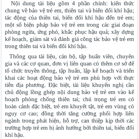
Nội dung tài liệu gồm 4 phần chính: kiến thức
chung về bảo vệ trẻ em, thiên tai và biến đổi khí hậu;
tác động của thiên tai, biến đổi khí hậu đến trẻ em;
một số biện pháp bảo vệ trẻ em trong các giai đoạn
phòng ngừa, ứng phó, khắc phục hậu quả; xây dựng
kế hoạch, giám sát và đánh giá công tác bảo vệ trẻ em
trong thiên tai và biến đổi khí hậu.
Thông qua tài liệu, cán bộ, tập huấn viên, chuyên
gia và các cơ quan, đơn vị liên quan có thêm cơ sở để
tổ chức truyền thông, tập huấn, lập kế hoạch và triển
khai các hoạt động bảo vệ trẻ em phù hợp với thực
tiễn địa phương. Đặc biệt, tài liệu khuyến nghị cần
chủ động lồng ghép nội dung bảo vệ trẻ em vào kế
hoạch phòng chống thiên tai; chú trọng trẻ em có
hoàn cảnh đặc biệt, trẻ em khuyết tật, trẻ em vùng có
nguy cơ cao; đồng thời tăng cường phối hợp liên
ngành trong phát hiện, hỗ trợ, can thiệp kịp thời các
trường hợp trẻ em bị ảnh hưởng bởi thiên tai, biến đổi
khí hậu.