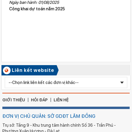
QĐ cho phép thành lập TTNN-TH Anh Việt
Ngày ban hành: 01/08/2025
Công khai dự toán năm 2025
Số ký hiệu: 2617/QĐ-SGDĐT
Ngày ban hành: 06/08/2026
Quyết định công nhận kiểm định chất lượng giáo dục Trường
Tiểu học Kim Đồng , xã Cư Jút.
Số ký hiệu: 481/TB-SGDĐT
Ngày ban hành: 06/08/2026
Kết quả công tác kiểm tra Kỳ thi tuyển sinh vào lớp 10 trung
học phổ thông chuyên năm học 2026 - 2027
Số ký hiệu: 2577/QĐ-SGDĐT
Liên kết website
Ngày ban hành: 05/08/2026
Chỉnh sửa bằng TN THPT LÊ HUỲNH NHƯ HẬU
GIỚI THIỆU
HỎI ĐÁP
LIÊN HỆ
ĐƠN VỊ CHỦ QUẢN: SỞ GDĐT LÂM ĐỒNG
Trụ sở: Tầng 9 - Khu trung tâm hành chính Số 36 - Trần Phú -
Phường Xuân Hương - Đà Lạt.