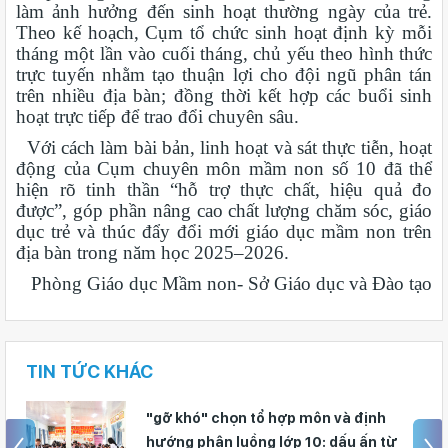
làm ảnh hưởng đến sinh hoạt thường ngày của trẻ.
Theo kế hoạch, Cụm tổ chức sinh hoạt định kỳ mỗi
tháng một lần vào cuối tháng, chủ yếu theo hình thức
trực tuyến nhằm tạo thuận lợi cho đội ngũ phân tán
trên nhiều địa bàn; đồng thời kết hợp các buổi sinh
hoạt trực tiếp để trao đổi chuyên sâu.
Với cách làm bài bản, linh hoạt và sát thực tiễn, hoạt
động của Cụm chuyên môn mầm non số 10 đã thể
hiện rõ tinh thần “hỗ trợ thực chất, hiệu quả đo
được”, góp phần nâng cao chất lượng chăm sóc, giáo
dục trẻ và thúc đẩy đổi mới giáo dục mầm non trên
địa bàn trong năm học 2025–2026.
Phòng Giáo dục Mầm non- Sở Giáo dục và Đào tạo
TIN TỨC KHÁC
"gỡ khó" chọn tổ hợp môn và định
hướng phân luồng lớp 10: dấu ấn từ