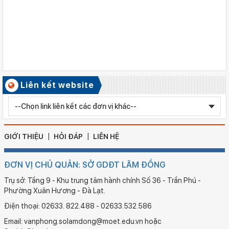
Quyết định công nhận kiểm định chất lượng giáo dục Trường
Tiểu học Kim Đồng , xã Cư Jút.
Số ký hiệu: 481/TB-SGDĐT
Ngày ban hành: 06/08/2026
Kết quả công tác kiểm tra Kỳ thi tuyển sinh vào lớp 10 trung
học phổ thông chuyên năm học 2026 - 2027
Số ký hiệu: 2577/QĐ-SGDĐT
Liên kết website
Ngày ban hành: 05/08/2026
Chỉnh sửa bằng TN THPT LÊ HUỲNH NHƯ HẬU
GIỚI THIỆU
HỎI ĐÁP
LIÊN HỆ
ĐƠN VỊ CHỦ QUẢN: SỞ GDĐT LÂM ĐỒNG
Trụ sở: Tầng 9 - Khu trung tâm hành chính Số 36 - Trần Phú -
Phường Xuân Hương - Đà Lạt.
Điện thoại: 02633. 822.488 - 02633.532.586
Email: vanphong.solamdong@moet.edu.vn hoặc