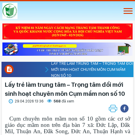
LẤY TRẺ LÀM TRUNG TÂM – TRỌNG TÂM ĐỔI
MỚI SINH HOẠT CHUYÊN MÔN CỤM MẦM
NON SỐ 10
Lấy trẻ làm trung tâm – Trọng tâm đổi mới
sinh hoạt chuyên môn Cụm mầm non số 10
29.04.2026 13:36
568
đã xem
Cụm chuyên môn mầm non số 10 gồm các cơ sở
giáo dục mầm non trên địa bàn 7 xã: Đức Lập, Đắk
Mil, Thuận An, Đắk Song, Đức An, Thuận Hạnh và