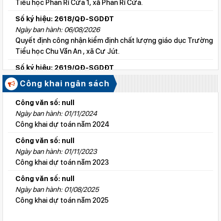
Tiểu học Phan Rí Cửa 1, xã Phan Rí Cửa.
Số ký hiệu: 2618/QĐ-SGDĐT
Ngày ban hành: 06/08/2026
Quyết định công nhận kiểm định chất lượng giáo dục Trường
Tiểu học Chu Văn An , xã Cư Jút.
Số ký hiệu: 2619/QĐ-SGDĐT
Ngày ban hành: 06/08/2026
Công khai ngân sách
Quyết định công nhận kiểm định chất lượng giáo dục Trường
Tiểu học Lý Tự Trọng , xã Cư Jút.
Công văn số: null
Ngày ban hành: 01/11/2024
Số ký hiệu: 2615/QĐ-SGDĐT
Công khai dự toán năm 2024
Ngày ban hành: 06/08/2026
Quyết định công nhận kiểm định chất lượng giáo dục Trường
Công văn số: null
Tiểu học Nguyễn Bỉnh Khiêm, xã Đức linh.
Ngày ban hành: 01/11/2023
Công khai dự toán năm 2023
Số ký hiệu: 2647/QĐ-SGDĐT
Ngày ban hành: 06/08/2026
Công văn số: null
QĐ cho phép thành lập TTNN-TH Anh Việt
Ngày ban hành: 01/08/2025
Công khai dự toán năm 2025
Số ký hiệu: 2617/QĐ-SGDĐT
Ngày ban hành: 06/08/2026