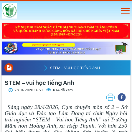
STEM – VUI HỌC TIẾNG ANH
STEM – vui học tiếng Anh
28.04.2026 14:53
674
đã xem
Sáng ngày 28/4/2026, Cụm chuyên môn số 2 – Sở
Giáo dục và Đào tạo Lâm Đồng tổ chức Ngày hội
trải nghiệm “STEM – Vui học Tiếng Anh” tại Trường
Mầm non Hoàng Anh, xã Hiệp Thạnh. Với hơn 250
đại biểu tham dự, đây không đơn thuần là một