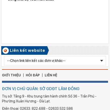
Số ký hiệu: 2617/QĐ-SGDĐT
Ngày ban hành: 06/08/2026
Quyết định công nhận kiểm định chất lượng giáo dục Trường
Tiểu học Kim Đồng , xã Cư Jút.
Số ký hiệu: 481/TB-SGDĐT
Ngày ban hành: 06/08/2026
Kết quả công tác kiểm tra Kỳ thi tuyển sinh vào lớp 10 trung
học phổ thông chuyên năm học 2026 - 2027
Số ký hiệu: 2577/QĐ-SGDĐT
Liên kết website
Ngày ban hành: 05/08/2026
Chỉnh sửa bằng TN THPT LÊ HUỲNH NHƯ HẬU
GIỚI THIỆU
HỎI ĐÁP
LIÊN HỆ
ĐƠN VỊ CHỦ QUẢN: SỞ GDĐT LÂM ĐỒNG
Trụ sở: Tầng 9 - Khu trung tâm hành chính Số 36 - Trần Phú -
Phường Xuân Hương - Đà Lạt.
Điện thoại: 02633. 822.488 - 02633.532.586