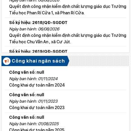
Quyết định công nhận kiểm định chất lượng giáo dục Trường
Tiểu học Phan Rí Cửa 1, xã Phan Rí Cửa.
Số ký hiệu: 2618/QĐ-SGDĐT
Ngày ban hành: 06/08/2026
Quyết định công nhận kiểm định chất lượng giáo dục Trường
Tiểu học Chu Văn An , xã Cư Jút.
Số ký hiệu: 2619/QĐ-SGDĐT
Ngày ban hành: 06/08/2026
Công khai ngân sách
Quyết định công nhận kiểm định chất lượng giáo dục Trường
Tiểu học Lý Tự Trọng , xã Cư Jút.
Công văn số: null
Ngày ban hành: 01/11/2024
Số ký hiệu: 2615/QĐ-SGDĐT
Công khai dự toán năm 2024
Ngày ban hành: 06/08/2026
Quyết định công nhận kiểm định chất lượng giáo dục Trường
Công văn số: null
Tiểu học Nguyễn Bỉnh Khiêm, xã Đức linh.
Ngày ban hành: 01/11/2023
Công khai dự toán năm 2023
Số ký hiệu: 2647/QĐ-SGDĐT
Ngày ban hành: 06/08/2026
Công văn số: null
QĐ cho phép thành lập TTNN-TH Anh Việt
Ngày ban hành: 01/08/2025
Công khai dự toán năm 2025