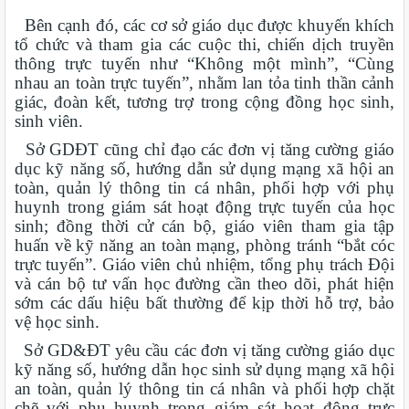
Bên cạnh đó, các cơ sở giáo dục được khuyến khích
tổ chức và tham gia các cuộc thi, chiến dịch truyền
thông trực tuyến như “Không một mình”, “Cùng
nhau an toàn trực tuyến”, nhằm lan tỏa tinh thần cảnh
giác, đoàn kết, tương trợ trong cộng đồng học sinh,
sinh viên.
Sở GDĐT cũng chỉ đạo các đơn vị tăng cường giáo
dục kỹ năng số, hướng dẫn sử dụng mạng xã hội an
toàn, quản lý thông tin cá nhân, phối hợp với phụ
huynh trong giám sát hoạt động trực tuyến của học
sinh; đồng thời cử cán bộ, giáo viên tham gia tập
huấn về kỹ năng an toàn mạng, phòng tránh “bắt cóc
trực tuyến”. Giáo viên chủ nhiệm, tổng phụ trách Đội
và cán bộ tư vấn học đường cần theo dõi, phát hiện
sớm các dấu hiệu bất thường để kịp thời hỗ trợ, bảo
vệ học sinh.
Sở GD&ĐT yêu cầu các đơn vị tăng cường giáo dục
kỹ năng số, hướng dẫn học sinh sử dụng mạng xã hội
an toàn, quản lý thông tin cá nhân và phối hợp chặt
chẽ với phụ huynh trong giám sát hoạt động trực