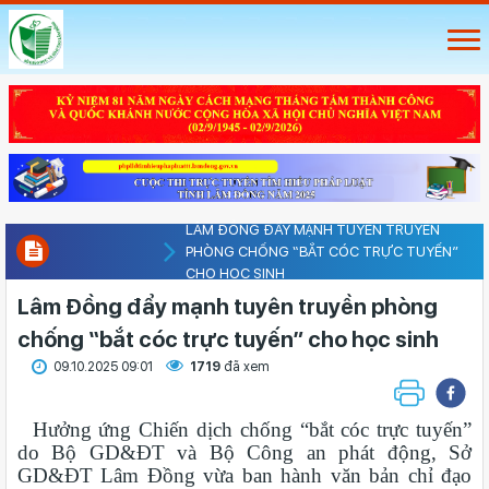
LÂM ĐỒNG ĐẨY MẠNH TUYÊN TRUYỀN
PHÒNG CHỐNG “BẮT CÓC TRỰC TUYẾN”
CHO HỌC SINH
Lâm Đồng đẩy mạnh tuyên truyền phòng
chống “bắt cóc trực tuyến” cho học sinh
09.10.2025 09:01
1719
đã xem
Hưởng ứng Chiến dịch chống “bắt cóc trực tuyến”
do Bộ GD&ĐT và Bộ Công an phát động, Sở
GD&ĐT Lâm Đồng vừa ban hành văn bản chỉ đạo