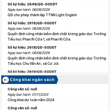
Số ký hiệu: 2648/QĐ-SGDĐT
Ngày ban hành: 06/08/2026
QĐ cho phép thành lập TTNN Light English
Số ký hiệu: 2616/QĐ-SGDĐT
Ngày ban hành: 06/08/2026
Quyết định công nhận kiểm định chất lượng giáo dục Trường
Tiểu học Phan Rí Cửa 1, xã Phan Rí Cửa.
Số ký hiệu: 2618/QĐ-SGDĐT
Ngày ban hành: 06/08/2026
Quyết định công nhận kiểm định chất lượng giáo dục Trường
Tiểu học Chu Văn An , xã Cư Jút.
Số ký hiệu: 2619/QĐ-SGDĐT
Ngày ban hành: 06/08/2026
Công khai ngân sách
Quyết định công nhận kiểm định chất lượng giáo dục Trường
Tiểu học Lý Tự Trọng , xã Cư Jút.
Công văn số: null
Ngày ban hành: 01/11/2024
Số ký hiệu: 2615/QĐ-SGDĐT
Công khai dự toán năm 2024
Ngày ban hành: 06/08/2026
Quyết định công nhận kiểm định chất lượng giáo dục Trường
Công văn số: null