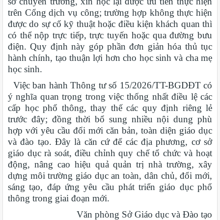
sơ chuyển trường, xin học lại được ưu tiên thực hiện
trên Cổng dịch vụ công; trường hợp không thực hiện
được do sự cố kỹ thuật hoặc điều kiện khách quan thì
có thể nộp trực tiếp, trực tuyến hoặc qua đường bưu
điện. Quy định này góp phần đơn giản hóa thủ tục
hành chính, tạo thuận lợi hơn cho học sinh và cha mẹ
học sinh.
Việc ban hành Thông tư số 15/2026/TT-BGDĐT có
ý nghĩa quan trọng trong việc thống nhất điều lệ các
cấp học phổ thông, thay thế các quy định riêng lẻ
trước đây; đồng thời bổ sung nhiều nội dung phù
hợp với yêu cầu đổi mới căn bản, toàn diện giáo dục
và đào tạo. Đây là căn cứ để các địa phương, cơ sở
giáo dục rà soát, điều chỉnh quy chế tổ chức và hoạt
động, nâng cao hiệu quả quản trị nhà trường, xây
dựng môi trường giáo dục an toàn, dân chủ, đổi mới,
sáng tạo, đáp ứng yêu cầu phát triển giáo dục phổ
thông trong giai đoạn mới.
Văn phòng Sở Giáo dục và Đào tạo