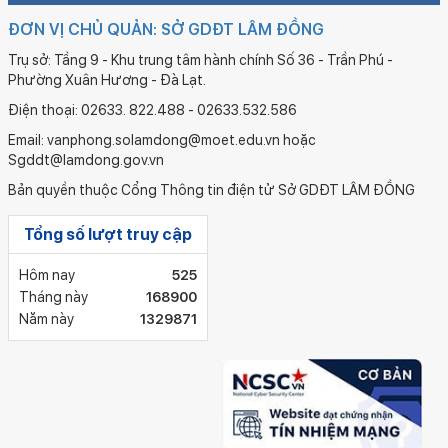
ĐƠN VỊ CHỦ QUẢN: SỞ GDĐT LÂM ĐỒNG
Trụ sở: Tầng 9 - Khu trung tâm hành chính Số 36 - Trần Phú -
Phường Xuân Hương - Đà Lạt.
Điện thoại: 02633. 822.488 - 02633.532.586
Email: vanphong.solamdong@moet.edu.vn hoặc
Sgddt@lamdong.gov.vn
Bản quyền thuộc Cổng Thông tin điện tử Sở GDĐT LÂM ĐỒNG
Tổng số lượt truy cập
Hôm nay
525
Tháng này
168900
Năm này
1329871