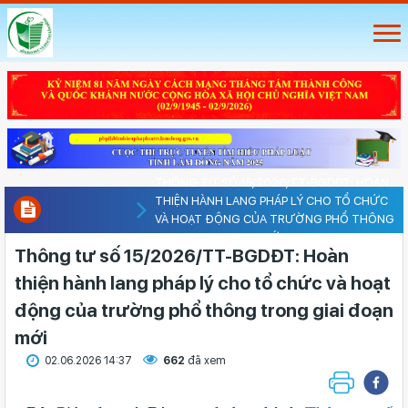
THÔNG TƯ SỐ 15/2026/TT-BGDĐT: HOÀN
THIỆN HÀNH LANG PHÁP LÝ CHO TỔ CHỨC
VÀ HOẠT ĐỘNG CỦA TRƯỜNG PHỔ THÔNG
TRONG GIAI ĐOẠN MỚI
Thông tư số 15/2026/TT-BGDĐT: Hoàn
thiện hành lang pháp lý cho tổ chức và hoạt
động của trường phổ thông trong giai đoạn
mới
02.06.2026 14:37
662
đã xem