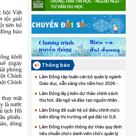
 hội Việt
 tộc giải
t tiến bộ
o đồng bào
Tổng khởi
Huế (ngày
Thông báo
iải phóng
Một Chính
Lâm Đồng tập huấn cán bộ quản lý ngành
 một Chính
Giáo dục, sẵn sàng cho năm học 2026 -
2027
Lâm Đồng lấy ý kiến dự thảo chính sách
 thay mặt
thu hút, đãi ngộ và đào tạo nguồn nhân
y là nước
lực y tế
ủ tịch Hồ
Lâm Đồng đề xuất hệ số điều chỉnh mức
ầu phiếu.
biến động thị trường về giá đất từ 0,8
iáo, dòng
đến 5,0
Lâm Đồng truyền thông dự thảo quy định
tiêu chuẩn chức danh viên chức quản lý