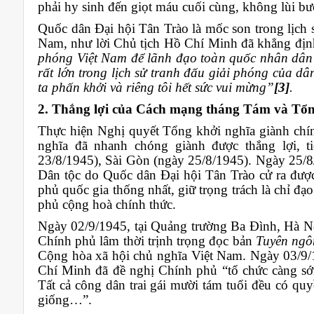
phải hy sinh đến giọt máu cuối cùng, không lùi bư
Quốc dân Đại hội Tân Trào là mốc son trong lịch 
Nam, như lời Chủ tịch Hồ Chí Minh đã khẳng đị
phóng Việt Nam để lãnh đạo toàn quốc nhân dân k
rất lớn trong lịch sử tranh đấu giải phóng của dâ
ta phấn khởi và riêng tôi hết sức vui mừng”
[3]
.
2. Thắng lợi của Cách mạng tháng Tám và Tổng
Thực hiện Nghị quyết Tổng khởi nghĩa giành chí
nghĩa đã nhanh chóng giành được thắng lợi, t
23/8/1945), Sài Gòn (ngày 25/8/1945). Ngày 25/8
Dân tộc do Quốc dân Đại hội Tân Trào cử ra đượ
phủ quốc gia thống nhất, giữ trọng trách là chỉ đạ
phủ cộng hoà chính thức.
Ngày 02/9/1945, tại Quảng trường Ba Đình, Hà N
Chính phủ lâm thời trịnh trọng đọc bản
Tuyên ngô
Cộng hòa xã hội chủ nghĩa Việt Nam. Ngày 03/9/1
Chí Minh đã đề nghị Chính phủ “tổ chức càng sớ
Tất cả công dân trai gái mười tám tuổi đều có qu
giống…”.