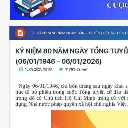
KỶ NIỆM 80 NĂM NGÀY TỔNG TUYỂN CỬ ĐẦU TIÊN BẦ
KỶ NIỆM 80 NĂM NGÀY TỔNG TUYỂ
(06/01/1946 – 06/01/2026)
15.09.2025 08:08
11789
đã xem
Ngày 06/01/1946, chỉ bốn tháng sau ngày khai s
nức đi bỏ phiếu trong cuộc Tổng tuyển cử đầu tiê
trong đó có Chủ tịch Hồ Chí Minh trúng cử với s
dựng Nhà nước pháp quyền xã hội chủ nghĩa Việt 