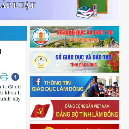
M
 ta đã nô
i khóa I,
trình xây