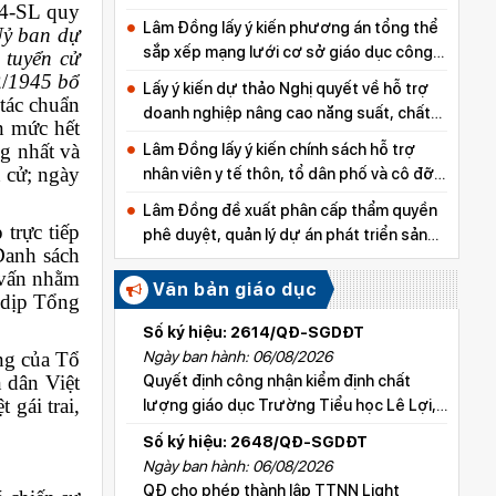
14-SL quy
Lâm Đồng lấy ý kiến phương án tổng thể
Uỷ ban dự
sắp xếp mạng lưới cơ sở giáo dục công
 tuyển cử
lập
/
1945 bổ
Lấy ý kiến dự thảo Nghị quyết về hỗ trợ
tác chuẩn
doanh nghiệp nâng cao năng suất, chất
ến mức hết
lượng sản phẩm
g nhất và
Lâm Đồng lấy ý kiến chính sách hỗ trợ
h cử; ngày
nhân viên y tế thôn, tổ dân phố và cô đỡ
thôn, bản
Lâm Đồng đề xuất phân cấp thẩm quyền
trực tiếp
phê duyệt, quản lý dự án phát triển sản
Danh sách
xuất thuộc các chương trình mục tiêu
t vấn nhằm
quốc gia
Văn bản giáo dục
 dịp Tổng
Số ký hiệu: 2614/QĐ-SGDĐT
ng của Tổ
Ngày ban hành: 06/08/2026
 dân Việt
Quyết định công nhận kiểm định chất
gái trai,
lượng giáo dục Trường Tiểu học Lê Lợi,
xã Hoài Đức
Số ký hiệu: 2648/QĐ-SGDĐT
Ngày ban hành: 06/08/2026
QĐ cho phép thành lập TTNN Light