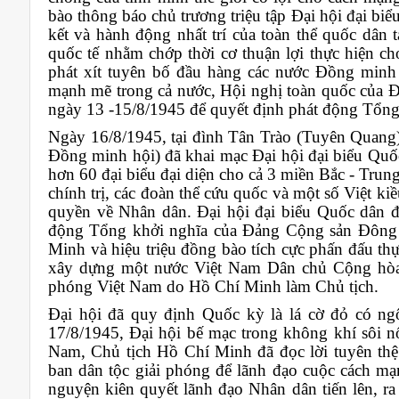
bào thông báo chủ trương triệu tập Đại hội đại biể
kết và hành động nhất trí của toàn thể quốc dân 
quốc tế nhằm chớp thời cơ thuận lợi thực hiện ch
phát xít tuyên bố đầu hàng các nước Đồng minh 
mạnh mẽ trong cả nước, Hội nghị toàn quốc của 
ngày 13 -15/8/1945 để quyết định phát động Tổng
Ngày 16/8/1945, tại đình Tân Trào (Tuyên Quang
Đồng minh hội) đã khai mạc Đại hội đại biểu Quố
hơn 60 đại biểu đại diện cho cả 3 miền Bắc - Trung
chính trị, các đoàn thể cứu quốc và một số Việt k
quyền về Nhân dân. Đại hội đại biểu Quốc dân đã
động Tổng khởi nghĩa của Đảng Cộng sản Đông 
Minh và hiệu triệu đồng bào tích cực phấn đấu thự
xây dựng một nước Việt Nam Dân chủ Cộng hòa t
phóng Việt Nam do Hồ Chí Minh làm Chủ tịch.
Đại hội đã quy định Quốc kỳ là lá cờ đỏ có ngô
17/8/1945, Đại hội bế mạc trong không khí sôi n
Nam, Chủ tịch Hồ Chí Minh đã đọc lời tuyên thệ
ban dân tộc giải phóng để lãnh đạo cuộc cách mạ
nguyện kiên quyết lãnh đạo Nhân dân tiến lên, ra