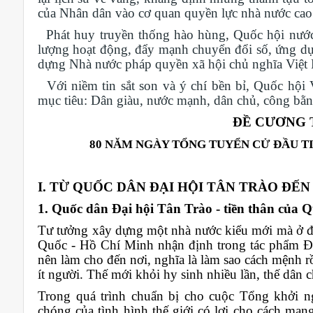
của Nhân dân vào cơ quan quyền lực nhà nước cao
Phát huy truyền thống hào hùng, Quốc hội nước t
lượng hoạt động, đẩy mạnh chuyển đổi số, ứng dụng
dựng Nhà nước pháp quyền xã hội chủ nghĩa Việt 
Với niềm tin sắt son và ý chí bền bỉ, Quốc hội
mục tiêu: Dân giàu, nước mạnh, dân chủ, công bằ
ĐỀ CƯƠNG 
80 NĂM NGÀY TỔNG TUYỂN CỬ ĐẦU T
I. TỪ QUỐC DÂN ĐẠI HỘI TÂN TRÀO ĐẾ
1. Quốc dân Đại hội Tân Trào - tiền thân của 
Tư tưởng xây dựng một nhà nước kiểu mới mà ở đ
Quốc - Hồ Chí Minh nhận định trong tác phẩm Đư
nên làm cho đến nơi, nghĩa là làm sao cách mệnh r
ít người. Thế mới khỏi hy sinh nhiều lần, thế dân
Trong quá trình chuẩn bị cho cuộc Tổng khởi n
chóng của tình hình thế giới có lợi cho cách m