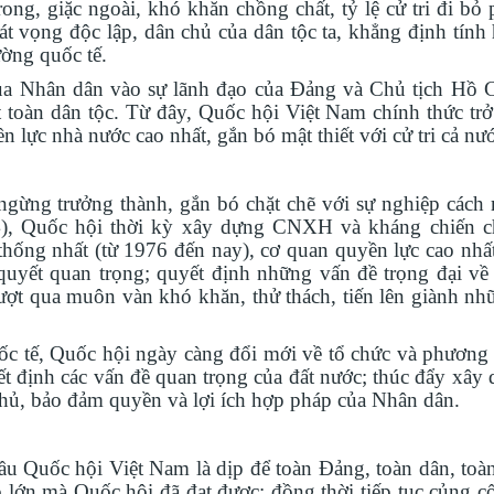
rong, giặc ngoài, khó khăn chồng chất, tỷ lệ cử tri đi bỏ
t vọng độc lập, dân chủ của dân tộc ta, khẳng định tính
ờng quốc tế.
của Nhân dân vào sự lãnh đạo của Đảng và Chủ tịch Hồ 
 toàn dân tộc. Từ đây, Quốc hội Việt Nam chính thức trở
 lực nhà nước cao nhất, gắn bó mật thiết với cử tri cả nư
ừng trưởng thành, gắn bó chặt chẽ với sự nghiệp cách
54), Quốc hội thời kỳ xây dựng CNXH và kháng chiến
hống nhất (từ 1976 đến nay), cơ quan quyền lực cao nhấ
quyết quan trọng; quyết định những vấn đề trọng đại về c
vượt qua muôn vàn khó khăn, thử thách, tiến lên giành nh
ốc tế, Quốc hội ngày càng đổi mới về tổ chức và phương 
ết định các vấn đề quan trọng của đất nước; thúc đẩy xây
hủ, bảo đảm quyền và lợi ích hợp pháp của Nhân dân.
 Quốc hội Việt Nam là dịp để toàn Đảng, toàn dân, toà
o lớn mà Quốc hội đã đạt được; đồng thời tiếp tục củng c