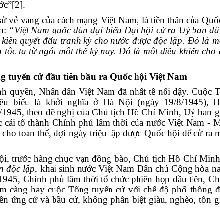
ớc”
[2]
.
sử vẻ vang của cách mạng Việt Nam, là tiền thân của Quốc
nh:
“Việt Nam quốc dân đại biểu Đại hội cử ra Uỷ ban dân
iên quyết đấu tranh kỳ cho nước được độc lập. Đó là mộ
n tộc ta từ ngót một thế kỷ nay. Đó là một điều khiến ch
 tuyển cử đầu tiên bầu ra Quốc hội Việt Nam
nh quyền, Nhân dân Việt Nam đã nhất tề nổi dậy. Cuộc 
iêu biểu là khởi nghĩa ở Hà Nội (ngày 19/8/1945), 
/1945, theo đề nghị của Chủ tịch Hồ Chí Minh, Uỷ ban g
c cải tổ thành Chính phủ lâm thời của nước Việt Nam - 
o cho toàn thể, đợi ngày triệu tập được Quốc hội để cử ra
ội, trước hàng chục vạn đồng bào, Chủ tịch Hồ Chí Minh
n độc lập,
khai sinh nước Việt Nam Dân chủ Cộng hòa na
945, Chính phủ lâm thời tổ chức phiên họp đầu tiên, Ch
m càng hay cuộc Tổng tuyển cử với chế độ phổ thông đ
yền ứng cử và bầu cử, không phân biệt giàu, nghèo, tôn g