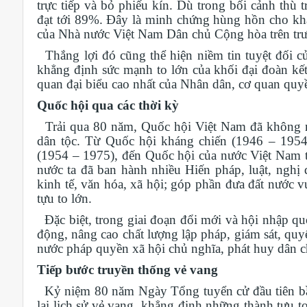
trực tiếp và bỏ phiếu kín. Dù trong bối cảnh thù t
đạt tới 89%. Đây là minh chứng hùng hồn cho khá
của Nhà nước Việt Nam Dân chủ Cộng hòa trên trư
Thắng lợi đó cũng thể hiện niềm tin tuyệt đối 
khẳng định sức mạnh to lớn của khối đại đoàn kết
quan đại biểu cao nhất của Nhân dân, cơ quan quyền
Quốc hội qua các thời kỳ
Trải qua 80 năm, Quốc hội Việt Nam đã không ng
dân tộc. Từ Quốc hội kháng chiến (1946 – 19
(1954 – 1975), đến Quốc hội của nước Việt Nam t
nước ta đã ban hành nhiều Hiến pháp, luật, nghị 
kinh tế, văn hóa, xã hội; góp phần đưa đất nước 
tựu to lớn.
Đặc biệt, trong giai đoạn đổi mới và hội nhập qu
động, nâng cao chất lượng lập pháp, giám sát, quy
nước pháp quyền xã hội chủ nghĩa, phát huy dân c
Tiếp bước truyền thống vẻ vang
Kỷ niệm 80 năm Ngày Tổng tuyển cử đầu tiên bầu
lại lịch sử vẻ vang, khẳng định những thành tựu t