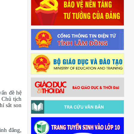
vấn đề hệ
 Chủ tịch
í sắt son
ình đẳng,