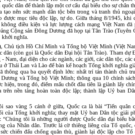
u quốc dân để thành lập một cơ cấu đại biểu cho sự chân 
ta tạo nên sức mạnh dân tộc bên trong và tranh thủ ngoại
o được mục tiêu độc lập, tự do. Giữa tháng 8/1945, khi 
không điều kiện và lực lượng cách mạng Việt Nam đã p
Đảng Cộng sản Đông Dương đã họp tại Tân Trào (Tuyên 
 khởi nghĩa.
), Chủ tịch Hồ Chí Minh và Tổng bộ Việt Minh (Việt Na
c dân (còn gọi là Quốc dân Đại hội Tân Trào). Tham dự Đ
 - Nam, đại diện cho các ngành, các giới, các dân tộc, các
iều ở Thái Lan và Lào để bàn kế hoạch Tổng khởi nghĩa gi
 thông qua ba quyết định lớn: nhất trí tán thành chủ tr
Dương và Tổng bộ Việt Minh; thông qua 10 chính sách
c hiện, trong đó, điểm mấu chốt đầu tiên là giành lấy ch
rên nền tảng hoàn toàn độc lập; thành lập Uỷ ban Dân
i sao vàng 5 cánh ở giữa, Quốc ca là bài “Tiến quân 
ổi của Tổng khởi nghĩa; thay mặt Uỷ ban Dân tộc giải p
: “Chúng tôi là những người được Quốc dân đại biểu b
ng của Nhân dân. Trước lá cờ thiêng liêng của Tổ quốc, 
 sức chiến đấu chống quân thù, giành lại độc lập cho Tổ