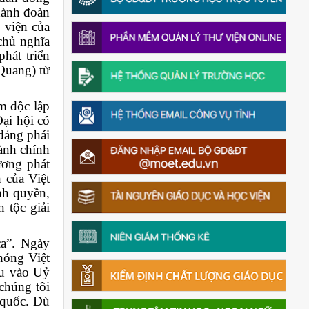
thành đoàn
 viện của
chủ nghĩa
hát triển
Quang) từ
m độc lập
ại hội có
 đảng phái
ành chính
ương phát
 của Việt
ính quyền,
 tộc giải
ca”. Ngày
hóng Việt
ầu vào Uỷ
chúng tôi
 quốc. Dù