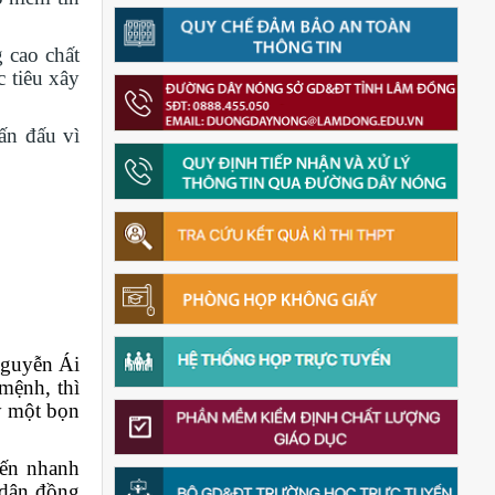
 cao chất
c tiêu xây
ấn đấu vì
Nguyễn Ái
mệnh, thì
ay một bọn
iến nhanh
 dân đồng