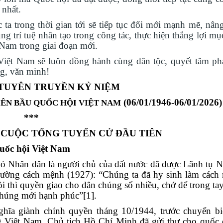
 nhất.
a trong thời gian tới sẽ tiếp tục đổi mới mạnh mẽ, nâng
 trí tuệ nhân tạo trong công tác, thực hiện thắng lợi mụ
Nam trong giai đoạn mới.
 Việt Nam sẽ luôn đồng hành cùng dân tộc, quyết tâm ph
ng, văn minh!
TUYÊN TRUYỀN KỶ NIỆM
(06/01/1946-06/01/2026)
IÊN BẦU QUỐC HỘI VIỆT NAM
***
N CUỘC TỔNG TUYỂN CỬ ĐẦU TIÊN
Quốc hội Việt Nam
ó Nhân dân là người chủ của đất nước đã được Lãnh tụ 
ờng cách mệnh (1927): “Chúng ta đã hy sinh làm cách 
ồi thì quyền giao cho dân chúng số nhiều, chớ để trong t
 chúng mới hạnh phúc”
[1]
.
ghĩa giành chính quyền tháng 10/1944, trước chuyển b
ạng Việt Nam, Chủ tịch Hồ Chí Minh đã gửi thư cho quốc