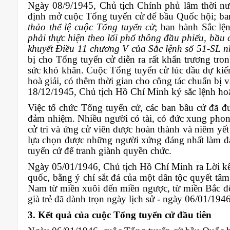
Ngày 08/9/1945, Chủ tịch Chính phủ lâm thời n
định mở cuộc Tổng tuyển cử để bầu Quốc hội; ba
thảo thể lệ cuộc Tổng tuyển cử
; ban hành Sắc l
phải thực hiện theo lối phổ thông đầu phiếu, bầu c
khuyết Điều 11 chương V của Sắc lệnh số 51-SL n
bị cho Tổng tuyển cử diễn ra rất khẩn trương tron
sức khó khăn. Cuộc Tổng tuyển cử lúc đầu dự kiế
hoà giải, có thêm thời gian cho công tác chuẩn bị 
18/12/1945, Chủ tịch Hồ Chí Minh ký sắc lệnh ho
Việc tổ chức Tổng tuyển cử, các ban bầu cử đã đư
đảm nhiệm. Nhiều người có tài, có đức xung phon
cử tri và ứng cử viên được hoàn thành và niêm yết
lựa chọn được những người xứng đáng nhất làm đạ
tuyển cử để tranh giành quyền chức.
Ngày 05/01/1946, Chủ tịch Hồ Chí Minh ra Lời kêu 
quốc, bằng ý chí sắt đá của một dân tộc quyết tâm
Nam từ miền xuôi đến miền ngược, từ miền Bắc đến
già trẻ đã dành trọn ngày lịch sử - ngày 06/01/194
3. Kết quả của cuộc Tổng tuyển cử đầu tiên