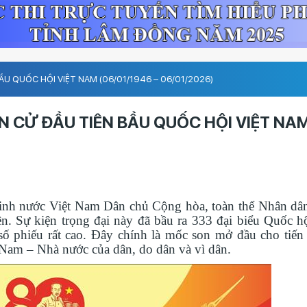
U QUỐC HỘI VIỆT NAM (06/01/1946 – 06/01/2026)
N CỬ ĐẦU TIÊN BẦU QUỐC HỘI VIỆT NA
inh nước Việt Nam Dân chủ Cộng hòa, toàn thể Nhân dân
n. Sự kiện trọng đại này đã bầu ra 333 đại biểu Quốc hộ
ố phiếu rất cao. Đây chính là mốc son mở đầu cho tiến 
Nam – Nhà nước của dân, do dân và vì dân.