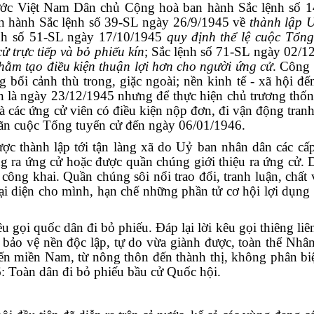
ước Việt Nam Dân chủ Cộng hoà ban hành Sắc lệnh số 
n hành Sắc lệnh số 39-SL ngày 26/9/1945 về
thành lập 
ệnh số 51-SL ngày 17/10/1945
quy định thể lệ cuộc Tổng
ử trực tiếp và bỏ phiếu kín
; Sắc lệnh số 71-SL ngày 02/12
hằm tạo điều kiện thuận lợi hơn cho người ứng cử
. Công 
g bối cảnh thù trong, giặc ngoài; nền kinh tế - xã hội đ
n là ngày 23/12/1945 nhưng để thực hiện chủ trương thốn
và các ứng cử viên có điều kiện nộp đơn, đi vận động tran
ãn cuộc Tổng tuyển cử đến ngày 06/01/1946.
ợc thành lập tới tận làng xã do Uỷ ban nhân dân các cấp 
g ra ứng cử hoặc được quần chúng giới thiệu ra ứng cử. 
 công khai. Quần chúng sôi nổi trao đổi, tranh luận, chấ
i diện cho mình, hạn chế những phần tử cơ hội lợi dụng
gọi quốc dân đi bỏ phiếu. Đáp lại lời kêu gọi thiêng liê
 bảo vệ nền độc lập, tự do vừa giành được, toàn thể Nhân
 miền Nam, từ nông thôn đến thành thị, không phân biệt 
6: Toàn dân đi bỏ phiếu bầu cử Quốc hội.