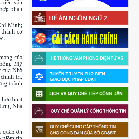
 phiếu vẫn
 hợp pháp
Chí Minh;
 thành cơ
ớc.
 mạng của
 chống Mỹ
t của Nhà
hính trị,
ững thành
thức hoạt
 dựng Nhà
n quân ôn
ố niềm tin