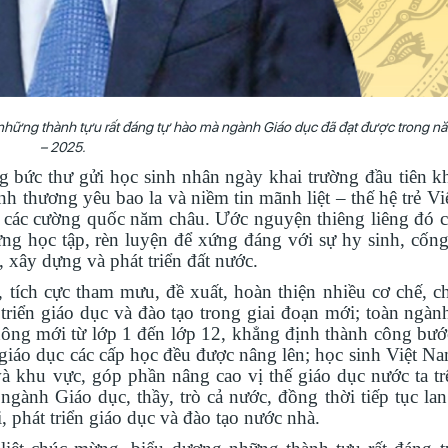
những thành tựu rất đáng tự hào mà ngành Giáo dục đã đạt được trong n
– 2025.
 bức thư gửi học sinh nhân ngày khai trường đầu tiên kh
h thương yêu bao la và niềm tin mãnh liệt – thế hệ trẻ V
ới các cường quốc năm châu. Ước nguyện thiêng liêng đó 
g học tập, rèn luyện để xứng đáng với sự hy sinh, cống
, xây dựng và phát triển đất nước.
ích cực tham mưu, đề xuất, hoàn thiện nhiều cơ chế, ch
triển giáo dục và đào tạo trong giai đoạn mới; toàn ngàn
thông mới từ lớp 1 đến lớp 12, khẳng định thành công bướ
giáo dục các cấp học đều được nâng lên; học sinh Việt Na
 và khu vực, góp phần nâng cao vị thế giáo dục nước ta t
ngành Giáo dục, thầy, trò cả nước, đồng thời tiếp tục la
, phát triển giáo dục và đào tạo nước nhà.