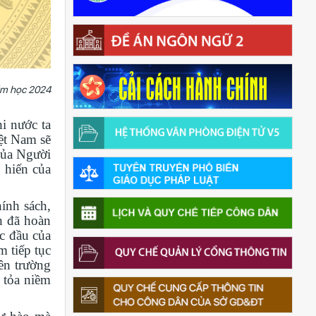
ăm học 2024
i nước ta
iệt Nam sẽ
của Người
 hiến của
ính sách,
h đã hoàn
c đầu của
m tiếp tục
rên trường
n tỏa niềm