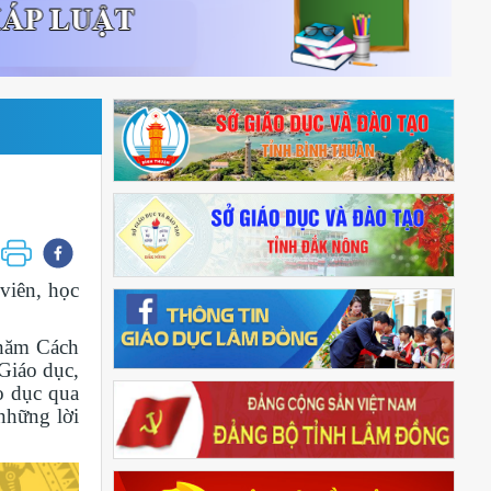
viên, học
 năm Cách
Giáo dục,
áo dục qua
những lời