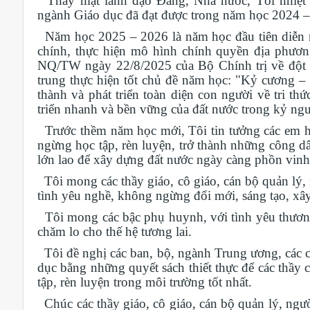
Thay mặt lãnh đạo Đảng, Nhà nước, Tôi nhiệt l
ngành Giáo dục đã đạt được trong năm học 2024 –
Năm học 2025 – 2026 là năm học đầu tiên diễn r
chính, thực hiện mô hình chính quyền địa phương
NQ/TW ngày 22/8/2025 của Bộ Chính trị về đột p
trung thực hiện tốt chủ đề năm học: "Kỷ cương – S
thành và phát triển toàn diện con người về tri th
triển nhanh và bền vững của đất nước trong kỷ ng
Trước thềm năm học mới, Tôi tin tưởng các em họ
ngừng học tập, rèn luyện, trở thành những công dâ
lớn lao để xây dựng đất nước ngày càng phồn vinh
Tôi mong các thầy giáo, cô giáo, cán bộ quản lý,
tình yêu nghề, không ngừng đổi mới, sáng tạo, xâ
Tôi mong các bậc phụ huynh, với tình yêu thương
chăm lo cho thế hệ tương lai.
Tôi đề nghị các ban, bộ, ngành Trung ương, các 
dục bằng những quyết sách thiết thực để các thầy c
tập, rèn luyện trong môi trường tốt nhất.
Chúc các thầy giáo, cô giáo, cán bộ quản lý, ngườ