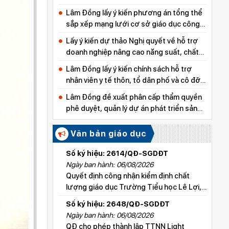
Lâm Đồng lấy ý kiến phương án tổng thể
sắp xếp mạng lưới cơ sở giáo dục công
lập
Lấy ý kiến dự thảo Nghị quyết về hỗ trợ
doanh nghiệp nâng cao năng suất, chất
lượng sản phẩm
Lâm Đồng lấy ý kiến chính sách hỗ trợ
nhân viên y tế thôn, tổ dân phố và cô đỡ
thôn, bản
Lâm Đồng đề xuất phân cấp thẩm quyền
phê duyệt, quản lý dự án phát triển sản
xuất thuộc các chương trình mục tiêu
quốc gia
Văn bản giáo dục
Số ký hiệu: 2614/QĐ-SGDĐT
Ngày ban hành: 06/08/2026
Quyết định công nhận kiểm định chất
lượng giáo dục Trường Tiểu học Lê Lợi,
xã Hoài Đức
Số ký hiệu: 2648/QĐ-SGDĐT
Ngày ban hành: 06/08/2026
QĐ cho phép thành lập TTNN Light