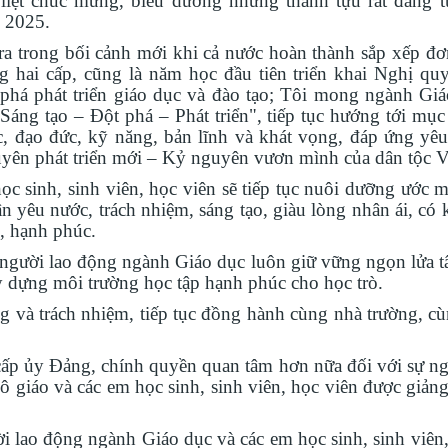
iệt chúc mừng, biểu dương những thành tựu rất đáng 
 2025.
a trong bối cảnh mới khi cả nước hoàn thành sắp xếp đơ
 hai cấp, cũng là năm học đầu tiên triển khai Nghị quy
há phát triển giáo dục và đào tạo; Tôi mong ngành Giá
áng tạo – Đột phá – Phát triển", tiếp tục hướng tới mục 
ức, đạo đức, kỹ năng, bản lĩnh và khát vọng, đáp ứng yêu
uyên phát triển mới – Kỷ nguyên vươn mình của dân tộc 
c sinh, sinh viên, học viên sẽ tiếp tục nuôi dưỡng ước 
n yêu nước, trách nhiệm, sáng tạo, giàu lòng nhân ái, có
, hạnh phúc.
 người lao động ngành Giáo dục luôn giữ vững ngọn lửa t
y dựng môi trường học tập hạnh phúc cho học trò.
 và trách nhiệm, tiếp tục đồng hành cùng nhà trường, cù
cấp ủy Đảng, chính quyền quan tâm hơn nữa đối với sự ng
ô giáo và các em học sinh, sinh viên, học viên được giản
i lao động ngành Giáo dục và các em học sinh, sinh viên,