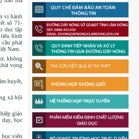
tự hào mà
n vị hành
ết số 71-
o dục tập
tiêu hình
 cầu phát
Việt Nam.
mơ, không
 khát vọng
âm huyết,
ng xã hội
hiệp giáo
g dạy, học
 học viên