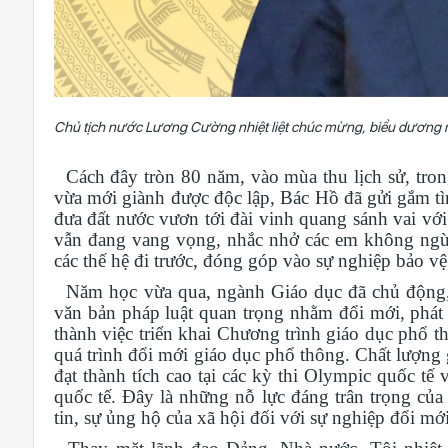
Chủ tịch nước Lương Cường nhiệt liệt chúc mừng, biểu dương 
Cách đây tròn 80 năm, vào mùa thu lịch sử, trong
vừa mới giành được độc lập, Bác Hồ đã gửi gắm tìn
đưa đất nước vươn tới đài vinh quang sánh vai v
vẫn đang vang vọng, nhắc nhở các em không ngừn
các thế hệ đi trước, đóng góp vào sự nghiệp bảo vệ
Năm học vừa qua, ngành Giáo dục đã chủ động, t
văn bản pháp luật quan trọng nhằm đổi mới, phát 
thành việc triển khai Chương trình giáo dục phổ 
quá trình đổi mới giáo dục phổ thông. Chất lượng 
đạt thành tích cao tại các kỳ thi Olympic quốc tế
quốc tế. Đây là những nỗ lực đáng trân trọng của 
tin, sự ủng hộ của xã hội đối với sự nghiệp đổi mới