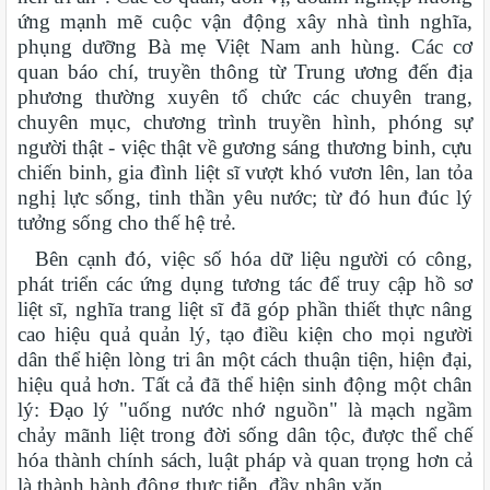
ứng mạnh mẽ cuộc vận động xây nhà tình nghĩa,
phụng dưỡng Bà mẹ Việt Nam anh hùng. Các cơ
quan báo chí, truyền thông từ Trung ương đến địa
phương thường xuyên tổ chức các chuyên trang,
chuyên mục, chương trình truyền hình, phóng sự
người thật - việc thật về gương sáng thương binh, cựu
chiến binh, gia đình liệt sĩ vượt khó vươn lên, lan tỏa
nghị lực sống, tinh thần yêu nước; từ đó hun đúc lý
tưởng sống cho thế hệ trẻ.
Bên cạnh đó, việc số hóa dữ liệu người có công,
phát triển các ứng dụng tương tác để truy cập hồ sơ
liệt sĩ, nghĩa trang liệt sĩ đã góp phần thiết thực nâng
cao hiệu quả quản lý, tạo điều kiện cho mọi người
dân thể hiện lòng tri ân một cách thuận tiện, hiện đại,
hiệu quả hơn. Tất cả đã thể hiện sinh động một chân
lý: Đạo lý "uống nước nhớ nguồn" là mạch ngầm
chảy mãnh liệt trong đời sống dân tộc, được thể chế
hóa thành chính sách, luật pháp và quan trọng hơn cả
là thành hành động thực tiễn, đầy nhân văn.