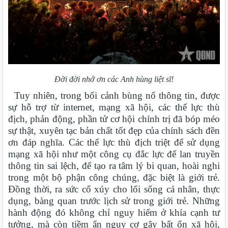
Đời đời nhớ ơn các Anh hùng liệt sĩ!
Tuy nhiên, trong bối cảnh bùng nổ thông tin, được
sự hỗ trợ từ internet, mạng xã hội, các thế lực thù
địch, phản động, phần tử cơ hội chính trị đã bóp méo
sự thật, xuyên tạc bản chất tốt đẹp của chính sách đền
ơn đáp nghĩa. Các thế lực thù địch triệt để sử dụng
mạng xã hội như một công cụ đắc lực để lan truyền
thông tin sai lệch, để tạo ra tâm lý bi quan, hoài nghi
trong một bộ phận công chúng, đặc biệt là giới trẻ.
Đồng thời, ra sức cổ xúy cho lối sống cá nhân, thực
dụng, bàng quan trước lịch sử trong giới trẻ. Những
hành động đó không chỉ nguy hiểm ở khía cạnh tư
tưởng, mà còn tiềm ẩn nguy cơ gây bất ổn xã hội,