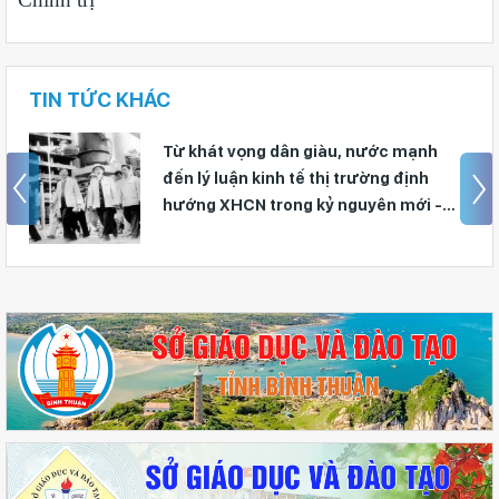
TIN TỨC KHÁC
Từ khát vọng dân giàu, nước mạnh
đến lý luận kinh tế thị trường định
hướng XHCN trong kỷ nguyên mới -
Bài 1: Khẳng định tư tưởng Hồ Chí
Minh, đấu tranh với luận điệu xuyên
tạc