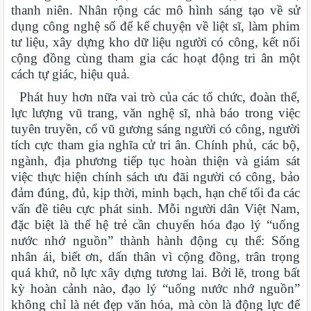
thanh niên. Nhân rộng các mô hình sáng tạo về sử
dụng công nghệ số để kể chuyện về liệt sĩ, làm phim
tư liệu, xây dựng kho dữ liệu người có công, kết nối
cộng đồng cùng tham gia các hoạt động tri ân một
cách tự giác, hiệu quả.
Phát huy hơn nữa vai trò của các tổ chức, đoàn thể,
lực lượng vũ trang, văn nghệ sĩ, nhà báo trong việc
tuyên truyền, cổ vũ gương sáng người có công, người
tích cực tham gia nghĩa cử tri ân. Chính phủ, các bộ,
ngành, địa phương tiếp tục hoàn thiện và giám sát
việc thực hiện chính sách ưu đãi người có công, bảo
đảm đúng, đủ, kịp thời, minh bạch, hạn chế tối đa các
vấn đề tiêu cực phát sinh. Mỗi người dân Việt Nam,
đặc biệt là thế hệ trẻ cần chuyển hóa đạo lý “uống
nước nhớ nguồn” thành hành động cụ thể: Sống
nhân ái, biết ơn, dấn thân vì cộng đồng, trân trọng
quá khứ, nỗ lực xây dựng tương lai. Bởi lẽ, trong bất
kỳ hoàn cảnh nào, đạo lý “uống nước nhớ nguồn”
không chỉ là nét đẹp văn hóa, mà còn là động lực để