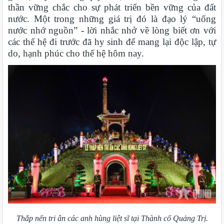
thần vững chắc cho sự phát triển bền vững của đất
nước. Một trong những giá trị đó là đạo lý “uống
nước nhớ nguồn” - lời nhắc nhở về lòng biết ơn với
các thế hệ đi trước đã hy sinh để mang lại độc lập, tự
do, hạnh phúc cho thế hệ hôm nay.
Thắp nến tri ân các anh hùng liệt sĩ tại Thành cổ Quảng Trị.