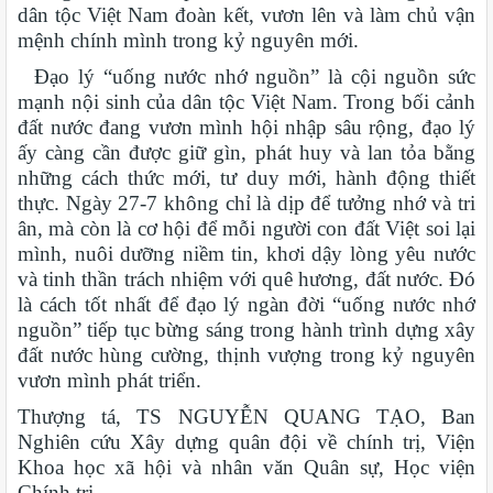
dân tộc Việt Nam đoàn kết, vươn lên và làm chủ vận
mệnh chính mình trong kỷ nguyên mới.
Đạo lý “uống nước nhớ nguồn” là cội nguồn sức
mạnh nội sinh của dân tộc Việt Nam. Trong bối cảnh
đất nước đang vươn mình hội nhập sâu rộng, đạo lý
ấy càng cần được giữ gìn, phát huy và lan tỏa bằng
những cách thức mới, tư duy mới, hành động thiết
thực. Ngày 27-7 không chỉ là dịp để tưởng nhớ và tri
ân, mà còn là cơ hội để mỗi người con đất Việt soi lại
mình, nuôi dưỡng niềm tin, khơi dậy lòng yêu nước
và tinh thần trách nhiệm với quê hương, đất nước. Đó
là cách tốt nhất để đạo lý ngàn đời “uống nước nhớ
nguồn” tiếp tục bừng sáng trong hành trình dựng xây
đất nước hùng cường, thịnh vượng trong kỷ nguyên
vươn mình phát triển.
Thượng tá, TS NGUYỄN QUANG TẠO, Ban
Nghiên cứu Xây dựng quân đội về chính trị, Viện
Khoa học xã hội và nhân văn Quân sự, Học viện
Chính trị