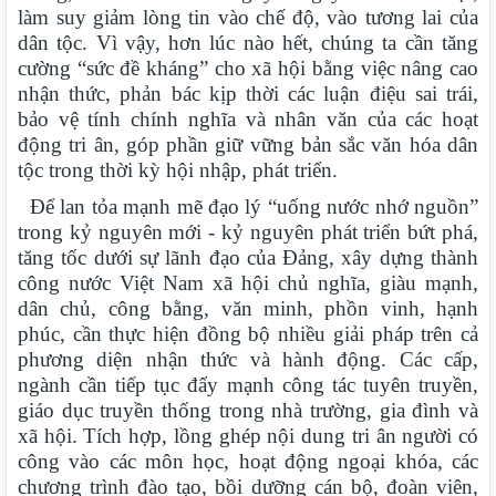
làm suy giảm lòng tin vào chế độ, vào tương lai của
dân tộc. Vì vậy, hơn lúc nào hết, chúng ta cần tăng
cường “sức đề kháng” cho xã hội bằng việc nâng cao
nhận thức, phản bác kịp thời các luận điệu sai trái,
bảo vệ tính chính nghĩa và nhân văn của các hoạt
động tri ân, góp phần giữ vững bản sắc văn hóa dân
tộc trong thời kỳ hội nhập, phát triển.
Để lan tỏa mạnh mẽ đạo lý “uống nước nhớ nguồn”
trong kỷ nguyên mới - kỷ nguyên phát triển bứt phá,
tăng tốc dưới sự lãnh đạo của Đảng, xây dựng thành
công nước Việt Nam xã hội chủ nghĩa, giàu mạnh,
dân chủ, công bằng, văn minh, phồn vinh, hạnh
phúc, cần thực hiện đồng bộ nhiều giải pháp trên cả
phương diện nhận thức và hành động. Các cấp,
ngành cần tiếp tục đẩy mạnh công tác tuyên truyền,
giáo dục truyền thống trong nhà trường, gia đình và
xã hội. Tích hợp, lồng ghép nội dung tri ân người có
công vào các môn học, hoạt động ngoại khóa, các
chương trình đào tạo, bồi dưỡng cán bộ, đoàn viên,