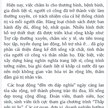
Hiện nay, việc chăm lo cho thương binh, bệnh binh,
gia đình liệt sĩ, người có công đã trở thành việc làm
thường xuyên, có trách nhiệm của cả hệ thống chính
trị và mỗi người dân. Hàng loạt chính sách được ban
hành đầy đủ, đồng bộ, nhất quán. Nhiều hình thức
hỗ trợ thiết thực đã được triển khai rộng khắp như:
Trợ cấp thường xuyên, chăm sóc y tế, ưu tiên trong
học tập, tuyển dụng lao động, hỗ trợ nhà ở… đã góp
phần cải thiện đáng kể đời sống vật chất, tinh thần
của người có công và thân nhân họ. Đặc biệt, việc
xây dựng hàng nghìn nghĩa trang liệt sĩ, công trình
tưởng niệm, bia ghi danh liệt sĩ khắp cả nước đã tạo
nên một không gian văn hóa tri ân rộng lớn, thấm
đẫm giá trị nhân văn.
Các hoạt động “đền ơn đáp nghĩa” ngày càng lan
tỏa sâu rộng, trở thành phong trào thi đua, lối sống
đẹp trong cộng đồng. Đoàn viên, thanh niên, học
sinh, sinh viên tích cực tham gia chương trình “Thắp
nến tri ân”. Các cơ quan, đơn vị, doanh nghiệp hưởng