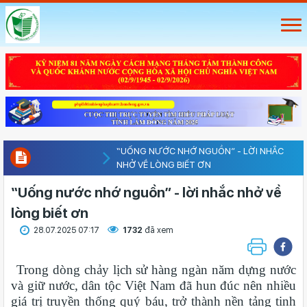
“UỐNG NƯỚC NHỚ NGUỒN” - LỜI NHẮC
NHỞ VỀ LÒNG BIẾT ƠN
“Uống nước nhớ nguồn” - lời nhắc nhở về
lòng biết ơn
28.07.2025 07:17
1732
đã xem
Trong dòng chảy lịch sử hàng ngàn năm dựng nước
và giữ nước, dân tộc Việt Nam đã hun đúc nên nhiều
giá trị truyền thống quý báu, trở thành nền tảng tinh