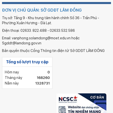
ĐƠN VỊ CHỦ QUẢN: SỞ GDĐT LÂM ĐỒNG
Trụ sở: Tầng 9 - Khu trung tâm hành chính Số 36 - Trần Phú -
Phường Xuân Hương - Đà Lạt.
Điện thoại: 02633. 822.488 - 02633.532.586
Email: vanphong.solamdong@moet.edu.vn hoặc
Sgddt@lamdong.gov.vn
Bản quyền thuộc Cổng Thông tin điện tử Sở GDĐT LÂM ĐỒNG
Tổng số lượt truy cập
Hôm nay
0
Tháng này
168260
Năm này
1328731