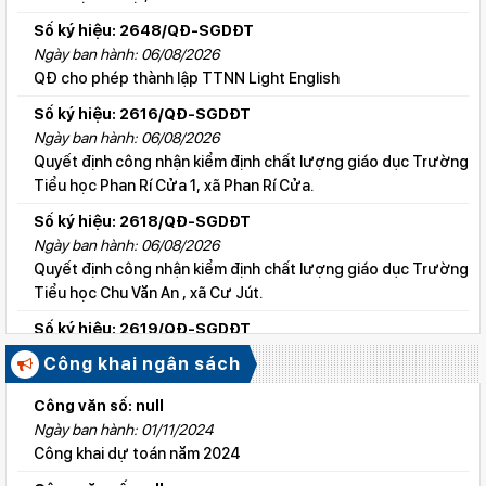
Số ký hiệu: 2648/QĐ-SGDĐT
Ngày ban hành: 06/08/2026
QĐ cho phép thành lập TTNN Light English
Số ký hiệu: 2616/QĐ-SGDĐT
Ngày ban hành: 06/08/2026
Quyết định công nhận kiểm định chất lượng giáo dục Trường
Tiểu học Phan Rí Cửa 1, xã Phan Rí Cửa.
Số ký hiệu: 2618/QĐ-SGDĐT
Ngày ban hành: 06/08/2026
Quyết định công nhận kiểm định chất lượng giáo dục Trường
Tiểu học Chu Văn An , xã Cư Jút.
Số ký hiệu: 2619/QĐ-SGDĐT
Ngày ban hành: 06/08/2026
Công khai ngân sách
Quyết định công nhận kiểm định chất lượng giáo dục Trường
Tiểu học Lý Tự Trọng , xã Cư Jút.
Công văn số: null
Ngày ban hành: 01/11/2024
Số ký hiệu: 2615/QĐ-SGDĐT
Công khai dự toán năm 2024
Ngày ban hành: 06/08/2026
Quyết định công nhận kiểm định chất lượng giáo dục Trường