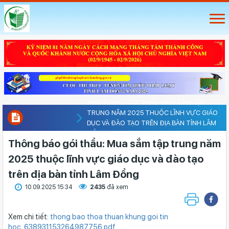
THÔNG BÁO GÓI THẦU: MUA SẮM TẬP
TRUNG NĂM 2025 THUỘC LĨNH VỰC GIÁO
DỤC VÀ ĐÀO TẠO TRÊN ĐỊA BÀN TỈNH LÂM
ĐỒNG
Thông báo gói thầu: Mua sắm tập trung năm
2025 thuộc lĩnh vực giáo dục và đào tạo
trên địa bàn tỉnh Lâm Đồng
10.09.2025 15:34
2435
đã xem
Xem chi tiết:
thong bao thoa thuan khung goi tin
hoc_638931153264987756.pdf