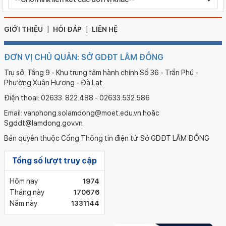
GIỚI THIỆU
HỎI ĐÁP
LIÊN HỆ
ĐƠN VỊ CHỦ QUẢN: SỞ GDĐT LÂM ĐỒNG
Trụ sở: Tầng 9 - Khu trung tâm hành chính Số 36 - Trần Phú -
Phường Xuân Hương - Đà Lạt.
Điện thoại: 02633. 822.488 - 02633.532.586
Email: vanphong.solamdong@moet.edu.vn hoặc
Sgddt@lamdong.gov.vn
Bản quyền thuộc Cổng Thông tin điện tử Sở GDĐT LÂM ĐỒNG
Tổng số lượt truy cập
Hôm nay
1974
Tháng này
170676
Năm này
1331144