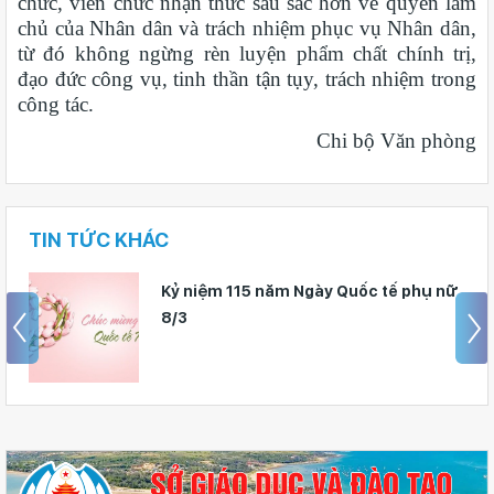
chức, viên chức nhận thức sâu sắc hơn về quyền làm
chủ của Nhân dân và trách nhiệm phục vụ Nhân dân,
từ đó không ngừng rèn luyện phẩm chất chính trị,
đạo đức công vụ, tinh thần tận tụy, trách nhiệm trong
công tác.
Chi bộ Văn phòng
TIN TỨC KHÁC
Kỷ niệm 79 năm Ngày Cách mạng
tháng Tám thành công (19/8/1945-
19/8/2024) và Ngày Quốc khánh nước
Cộng hoà xã hội chủ nghĩa Việt Nam
(02/9/1945 - 02/9/2024).