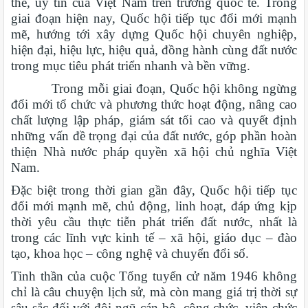
thế, uy tín của Việt Nam trên trường quốc tế. Trong
giai đoạn hiện nay, Quốc hội tiếp tục đổi mới mạnh
mẽ, hướng tới xây dựng Quốc hội chuyên nghiệp,
hiện đại, hiệu lực, hiệu quả, đồng hành cùng đất nước
trong mục tiêu phát triển nhanh và bền vững.
Trong mỗi giai đoạn, Quốc hội không ngừng
đổi mới tổ chức và phương thức hoạt động, nâng cao
chất lượng lập pháp, giám sát tối cao và quyết định
những vấn đề trọng đại của đất nước, góp phần hoàn
thiện Nhà nước pháp quyền xã hội chủ nghĩa Việt
Nam.
Đặc biệt trong thời gian gần đây, Quốc hội tiếp tục
đổi mới mạnh mẽ, chủ động, linh hoạt, đáp ứng kịp
thời yêu cầu thực tiễn phát triển đất nước, nhất là
trong các lĩnh vực kinh tế – xã hội, giáo dục – đào
tạo, khoa học – công nghệ và chuyển đổi số.
Tinh thần của cuộc Tổng tuyển cử năm 1946 không
chỉ là câu chuyện lịch sử, mà còn mang giá trị thời sự
sâu sắc đối với đội ngũ cán bộ, công chức, viên chức