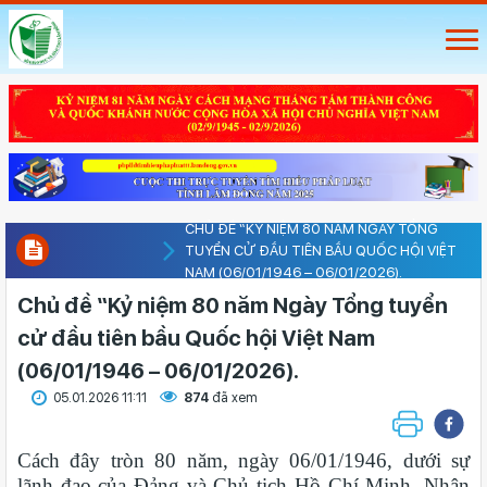
CHỦ ĐỀ “KỶ NIỆM 80 NĂM NGÀY TỔNG
TUYỂN CỬ ĐẦU TIÊN BẦU QUỐC HỘI VIỆT
NAM (06/01/1946 – 06/01/2026).
Chủ đề “Kỷ niệm 80 năm Ngày Tổng tuyển
cử đầu tiên bầu Quốc hội Việt Nam
(06/01/1946 – 06/01/2026).
05.01.2026 11:11
874
đã xem
Cách đây tròn 80 năm, ngày 06/01/1946, dưới sự
lãnh đạo của Đảng và Chủ tịch Hồ Chí Minh, Nhân