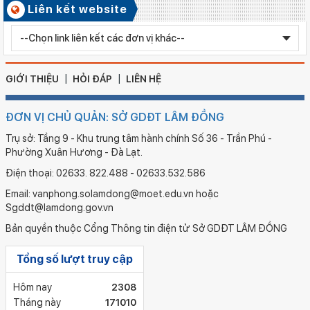
Số ký hiệu: 2577/QĐ-SGDĐT
Liên kết website
Ngày ban hành: 05/08/2026
Chỉnh sửa bằng TN THPT LÊ HUỲNH NHƯ HẬU
GIỚI THIỆU
HỎI ĐÁP
LIÊN HỆ
ĐƠN VỊ CHỦ QUẢN: SỞ GDĐT LÂM ĐỒNG
Trụ sở: Tầng 9 - Khu trung tâm hành chính Số 36 - Trần Phú -
Phường Xuân Hương - Đà Lạt.
Điện thoại: 02633. 822.488 - 02633.532.586
Email: vanphong.solamdong@moet.edu.vn hoặc
Sgddt@lamdong.gov.vn
Bản quyền thuộc Cổng Thông tin điện tử Sở GDĐT LÂM ĐỒNG
Tổng số lượt truy cập
Hôm nay
2308
Tháng này
171010