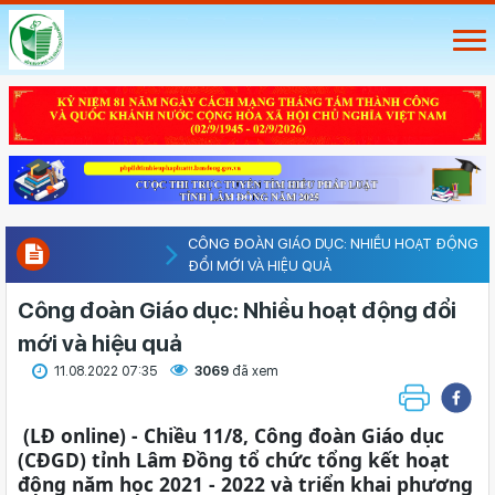
CÔNG ĐOÀN GIÁO DỤC: NHIỀU HOẠT ĐỘNG
ĐỔI MỚI VÀ HIỆU QUẢ
Công đoàn Giáo dục: Nhiều hoạt động đổi
mới và hiệu quả
11.08.2022 07:35
3069
đã xem
(LĐ online) - Chiều 11/8, Công đoàn Giáo dục
(CĐGD) tỉnh Lâm Đồng tổ chức tổng kết hoạt
động năm học 2021 - 2022 và triển khai phương