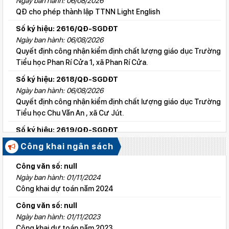
Ngày ban hành: 06/08/2026
QĐ cho phép thành lập TTNN Light English
Số ký hiệu: 2616/QĐ-SGDĐT
Ngày ban hành: 06/08/2026
Quyết định công nhận kiểm định chất lượng giáo dục Trường
Tiểu học Phan Rí Cửa 1, xã Phan Rí Cửa.
Số ký hiệu: 2618/QĐ-SGDĐT
Ngày ban hành: 06/08/2026
Quyết định công nhận kiểm định chất lượng giáo dục Trường
Tiểu học Chu Văn An , xã Cư Jút.
Số ký hiệu: 2619/QĐ-SGDĐT
Ngày ban hành: 06/08/2026
Công khai ngân sách
Quyết định công nhận kiểm định chất lượng giáo dục Trường
Tiểu học Lý Tự Trọng , xã Cư Jút.
Công văn số: null
Ngày ban hành: 01/11/2024
Số ký hiệu: 2615/QĐ-SGDĐT
Công khai dự toán năm 2024
Ngày ban hành: 06/08/2026
Quyết định công nhận kiểm định chất lượng giáo dục Trường
Công văn số: null
Tiểu học Nguyễn Bỉnh Khiêm, xã Đức linh.
Ngày ban hành: 01/11/2023
Công khai dự toán năm 2023