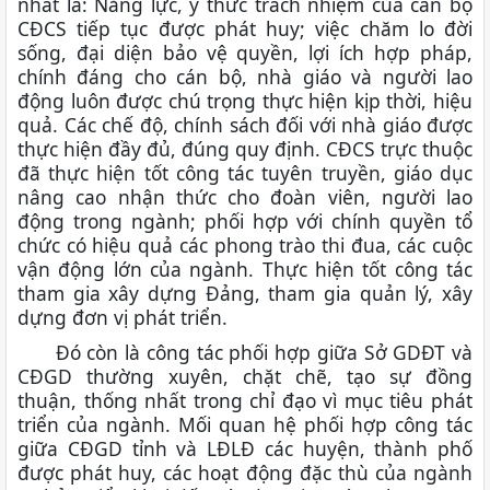
nhất là: Năng lực, ý thức trách nhiệm của cán bộ
CĐCS tiếp tục được phát huy; việc chăm lo đời
sống, đại diện bảo vệ quyền, lợi ích hợp pháp,
chính đáng cho cán bộ, nhà giáo và người lao
động luôn được chú trọng thực hiện kịp thời, hiệu
quả. Các chế độ, chính sách đối với nhà giáo được
thực hiện đầy đủ, đúng quy định. CĐCS trực thuộc
đã thực hiện tốt công tác tuyên truyền, giáo dục
nâng cao nhận thức cho đoàn viên, người lao
động trong ngành; phối hợp với chính quyền tổ
chức có hiệu quả các phong trào thi đua, các cuộc
vận động lớn của ngành. Thực hiện tốt công tác
tham gia xây dựng Đảng, tham gia quản lý, xây
dựng đơn vị phát triển.
Đó còn là công tác phối hợp giữa Sở GDĐT và
CĐGD thường xuyên, chặt chẽ, tạo sự đồng
thuận, thống nhất trong chỉ đạo vì mục tiêu phát
triển của ngành. Mối quan hệ phối hợp công tác
giữa CĐGD tỉnh và LĐLĐ các huyện, thành phố
được phát huy, các hoạt động đặc thù của ngành