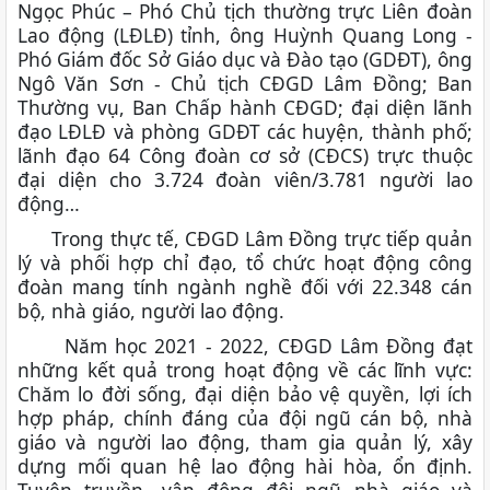
Ngọc Phúc – Phó Chủ tịch thường trực Liên đoàn
Lao động (LĐLĐ) tỉnh, ông Huỳnh Quang Long -
Phó Giám đốc Sở Giáo dục và Đào tạo (GDĐT), ông
Ngô Văn Sơn - Chủ tịch CĐGD Lâm Đồng; Ban
Thường vụ, Ban Chấp hành CĐGD; đại diện lãnh
đạo LĐLĐ và phòng GDĐT các huyện, thành phố;
lãnh đạo 64 Công đoàn cơ sở (CĐCS) trực thuộc
đại diện cho 3.724 đoàn viên/3.781 người lao
động…
Trong thực tế, CĐGD Lâm Đồng trực tiếp quản
lý và phối hợp chỉ đạo, tổ chức hoạt động công
đoàn mang tính ngành nghề đối với 22.348 cán
bộ, nhà giáo, người lao động.
Năm học 2021 - 2022, CĐGD Lâm Đồng đạt
những kết quả trong hoạt động về các lĩnh vực:
Chăm lo đời sống, đại diện bảo vệ quyền, lợi ích
hợp pháp, chính đáng của đội ngũ cán bộ, nhà
giáo và người lao động, tham gia quản lý, xây
dựng mối quan hệ lao động hài hòa, ổn định.
Tuyên truyền, vận động đội ngũ nhà giáo và