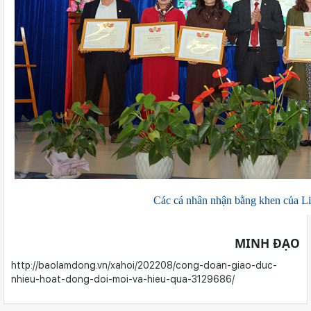
Các cá nhân nhận bằng khen của Li
MINH ĐẠO
http://baolamdong.vn/xahoi/202208/cong-doan-giao-duc-
nhieu-hoat-dong-doi-moi-va-hieu-qua-3129686/