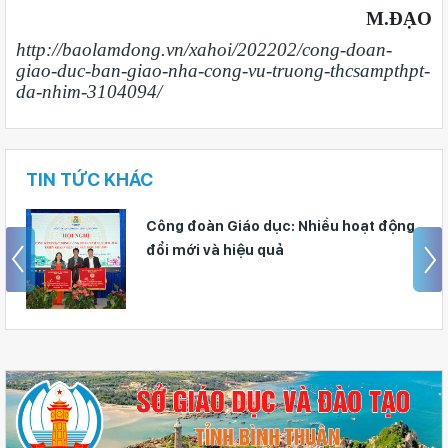
M.ĐẠO
http://baolamdong.vn/xahoi/202202/cong-doan-
giao-duc-ban-giao-nha-cong-vu-truong-thcsampthpt-
da-nhim-3104094/
TIN TỨC KHÁC
Công đoàn Giáo dục: Nhiều hoạt động
đổi mới và hiệu quả