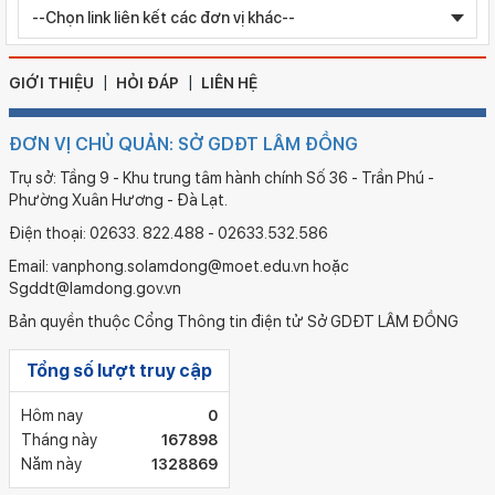
Chỉnh sửa bằng TN THPT LÊ HUỲNH NHƯ HẬU
GIỚI THIỆU
HỎI ĐÁP
LIÊN HỆ
ĐƠN VỊ CHỦ QUẢN: SỞ GDĐT LÂM ĐỒNG
Trụ sở: Tầng 9 - Khu trung tâm hành chính Số 36 - Trần Phú -
Phường Xuân Hương - Đà Lạt.
Điện thoại: 02633. 822.488 - 02633.532.586
Email: vanphong.solamdong@moet.edu.vn hoặc
Sgddt@lamdong.gov.vn
Bản quyền thuộc Cổng Thông tin điện tử Sở GDĐT LÂM ĐỒNG
Tổng số lượt truy cập
Hôm nay
0
Tháng này
167898
Năm này
1328869