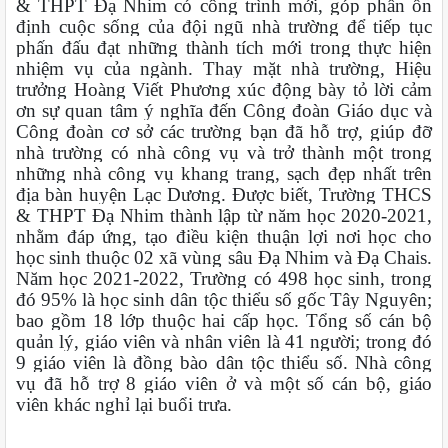
& THPT Đạ Nhim có công trình mới, góp phần ổn
định cuộc sống của đội ngũ nhà trường để tiếp tục
phấn đấu đạt những thành tích mới trong thực hiện
nhiệm vụ của ngành. Thay mặt nhà trường, Hiệu
trưởng Hoàng Viết Phương xúc động bày tỏ lời cảm
ơn sự quan tâm ý nghĩa đến Công đoàn Giáo dục và
Công đoàn cơ sở các trường bạn đã hỗ trợ, giúp đỡ
nhà trường có nhà công vụ và trở thành một trong
những nhà công vụ khang trang, sạch đẹp nhất trên
địa bàn huyện Lạc Dương. Được biết, Trường THCS
& THPT Đạ Nhim thành lập từ năm học 2020-2021,
nhằm đáp ứng, tạo điều kiện thuận lợi nơi học cho
học sinh thuộc 02 xã vùng sâu Đạ Nhim và Đạ Chais.
Năm học 2021-2022, Trường có 498 học sinh, trong
đó 95% là học sinh dân tộc thiểu số gốc Tây Nguyên;
bao gồm 18 lớp thuộc hai cấp học. Tổng số cán bộ
quản lý, giáo viên và nhân viên là 41 người; trong đó
9 giáo viên là đồng bào dân tộc thiểu số. Nhà công
vụ đã hỗ trợ 8 giáo viên ở và một số cán bộ, giáo
viên khác nghỉ lại buổi trưa.