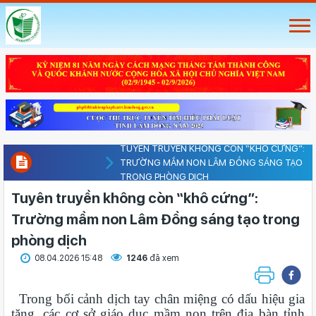
TUYÊN TRUYỀN KHÔNG CÒN “KHÔ CỨNG”:
TRƯỜNG MẦM NON LÂM ĐỒNG SÁNG TẠO
TRONG PHÒNG DỊCH
Tuyên truyền không còn “khô cứng”:
Trường mầm non Lâm Đồng sáng tạo trong
phòng dịch
08.04.2026 15:48
1246
đã xem
Trong bối cảnh dịch tay chân miệng có dấu hiệu gia
tăng, các cơ sở giáo dục mầm non trên địa bàn tỉnh