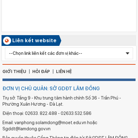
Số ký hiệu: 481/TB-SGDĐT
Ngày ban hành: 06/08/2026
Kết quả công tác kiểm tra Kỳ thi tuyển sinh vào lớp 10 trung
học phổ thông chuyên năm học 2026 - 2027
Số ký hiệu: 2577/QĐ-SGDĐT
Liên kết website
Ngày ban hành: 05/08/2026
Chỉnh sửa bằng TN THPT LÊ HUỲNH NHƯ HẬU
GIỚI THIỆU
HỎI ĐÁP
LIÊN HỆ
ĐƠN VỊ CHỦ QUẢN: SỞ GDĐT LÂM ĐỒNG
Trụ sở: Tầng 9 - Khu trung tâm hành chính Số 36 - Trần Phú -
Phường Xuân Hương - Đà Lạt.
Điện thoại: 02633. 822.488 - 02633.532.586
Email: vanphong.solamdong@moet.edu.vn hoặc
Sgddt@lamdong.gov.vn