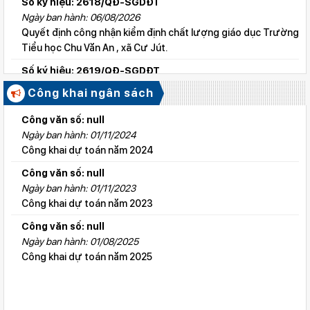
Số ký hiệu: 2618/QĐ-SGDĐT
Ngày ban hành: 06/08/2026
Quyết định công nhận kiểm định chất lượng giáo dục Trường
Tiểu học Chu Văn An , xã Cư Jút.
Số ký hiệu: 2619/QĐ-SGDĐT
Ngày ban hành: 06/08/2026
Công khai ngân sách
Quyết định công nhận kiểm định chất lượng giáo dục Trường
Tiểu học Lý Tự Trọng , xã Cư Jút.
Công văn số: null
Ngày ban hành: 01/11/2024
Số ký hiệu: 2615/QĐ-SGDĐT
Công khai dự toán năm 2024
Ngày ban hành: 06/08/2026
Quyết định công nhận kiểm định chất lượng giáo dục Trường
Công văn số: null
Tiểu học Nguyễn Bỉnh Khiêm, xã Đức linh.
Ngày ban hành: 01/11/2023
Công khai dự toán năm 2023
Số ký hiệu: 2647/QĐ-SGDĐT
Ngày ban hành: 06/08/2026
Công văn số: null
QĐ cho phép thành lập TTNN-TH Anh Việt
Ngày ban hành: 01/08/2025
Công khai dự toán năm 2025
Số ký hiệu: 2617/QĐ-SGDĐT
Ngày ban hành: 06/08/2026
Quyết định công nhận kiểm định chất lượng giáo dục Trường
Tiểu học Kim Đồng , xã Cư Jút.