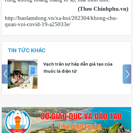
(Theo Chinhphu.vn)
http://baolamdong.vn/xa-hoi/202304/khong-chu-
quan-voi-covid-19-a25033e/
TIN TỨC KHÁC
Tuyên truyền không còn “khô cứng”:
Trường mầm non Lâm Đồng sáng tạo
trong phòng dịch