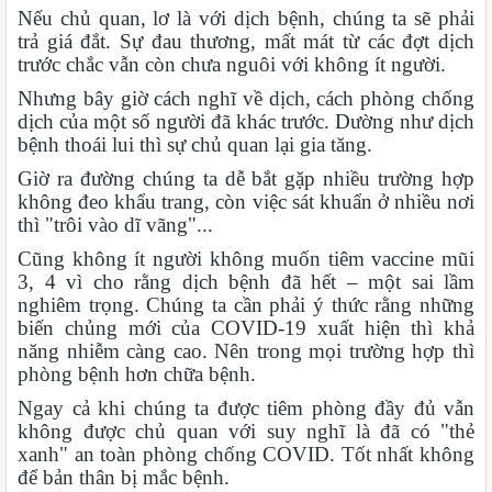
Nếu chủ quan, lơ là với dịch bệnh, chúng ta sẽ phải
trả giá đắt. Sự đau thương, mất mát từ các đợt dịch
trước chắc vẫn còn chưa nguôi với không ít người.
Nhưng bây giờ cách nghĩ về dịch, cách phòng chống
dịch của một số người đã khác trước. Dường như dịch
bệnh thoái lui thì sự chủ quan lại gia tăng.
Giờ ra đường chúng ta dễ bắt gặp nhiều trường hợp
không đeo khẩu trang, còn việc sát khuẩn ở nhiều nơi
thì "trôi vào dĩ vãng"...
Cũng không ít người không muốn tiêm vaccine mũi
3, 4 vì cho rằng dịch bệnh đã hết – một sai lầm
nghiêm trọng. Chúng ta cần phải ý thức rằng những
biến chủng mới của COVID-19 xuất hiện thì khả
năng nhiễm càng cao. Nên trong mọi trường hợp thì
phòng bệnh hơn chữa bệnh.
Ngay cả khi chúng ta được tiêm phòng đầy đủ vẫn
không được chủ quan với suy nghĩ là đã có "thẻ
xanh" an toàn phòng chống COVID. Tốt nhất không
để bản thân bị mắc bệnh.