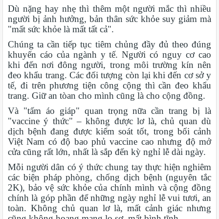
Dù nặng hay nhẹ thì thêm một người mắc thì nhiều
người bị ảnh hưởng, bản thân sức khỏe suy giảm mà
"mất sức khỏe là mất tất cả".
Chúng ta cần tiếp tục tiêm chủng đầy đủ theo đúng
khuyến cáo của ngành y tế. Người có nguy cơ cao
khi đến nơi đông người, trong môi trường kín nên
đeo khẩu trang. Các đối tượng còn lại khi đến cơ sở y
tế, đi trên phương tiện công cộng thì cần đeo khẩu
trang. Giữ an tòan cho mình cũng là cho cộng đồng.
Và "tấm áo giáp" quan trọng nữa cần trang bị là
"vaccine ý thức" – không được lơ là, chủ quan dù
dịch bệnh đang được kiểm soát tốt, trong bối cảnh
Việt Nam có độ bao phủ vaccine cao nhưng độ mở
cửa cũng rất lớn, nhất là sắp đến kỳ nghỉ lễ dài ngày.
Mỗi người dân có ý thức chung tay thực hiện nghiêm
các biện pháp phòng, chống dịch bệnh (nguyên tắc
2K), bảo vệ sức khỏe của chính mình và cộng đồng
chính là góp phần để những ngày nghỉ lễ vui tươi, an
toàn. Không chủ quan lơ là, mất cảnh giác nhưng
cũng không hoang mang lo sợ, mất bình tĩnh.