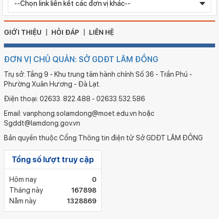
Chỉnh sửa bằng TN THPT LÊ HUỲNH NHƯ HẬU
GIỚI THIỆU
HỎI ĐÁP
LIÊN HỆ
ĐƠN VỊ CHỦ QUẢN: SỞ GDĐT LÂM ĐỒNG
Trụ sở: Tầng 9 - Khu trung tâm hành chính Số 36 - Trần Phú -
Phường Xuân Hương - Đà Lạt.
Điện thoại: 02633. 822.488 - 02633.532.586
Email: vanphong.solamdong@moet.edu.vn hoặc
Sgddt@lamdong.gov.vn
Bản quyền thuộc Cổng Thông tin điện tử Sở GDĐT LÂM ĐỒNG
Tổng số lượt truy cập
Hôm nay
0
Tháng này
167898
Năm này
1328869