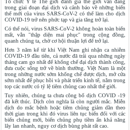
Tổ chức Y tế Thế giới đánh giá thế giới vẫn đang
trong giai đoạn đại dịch và cảnh báo về những biến
thể mới của virus SARS-CoV-2 có thể làm cho dịch
COVID-19 trở nên phức tạp và gia tăng trở lại.
Có thể nói, virus SARS-CoV-2 không hoàn toàn biến
mất, vẫn "thập diện mai phục" trong cộng đồng,
quanh chúng ta, chờ cơ hội thuận lợi để trở lại.
Hơn 3 năm kể từ khi Việt Nam ghi nhận ca nhiễm
COVID-19 đầu tiên, cả nước đã trải qua những ngày
tháng cam go nhất để khống chế đại dịch thành công,
đưa cuộc sống trở về bình thường. Việt Nam là một
trong những nước sớm khống chế được dịch, mở cửa
sớm nhất để phục hồi và phát triển kinh tế, nằm trong
top các nước có tỷ lệ tiêm chủng cao nhất thế giới.
Tuy nhiên, chúng ta chưa công bố dịch COVID -19
đã kết thúc. Dịch còn nghĩa là còn người mắc. Miễn
dịch do mắc bệnh hoặc tiêm chủng giảm dần theo
thời gian trong khi đó virus liên tục biến đổi với các
biến chủng mới, biến chủng phụ tiềm ẩn khả năng
lây lan nhanh, nguy cơ dịch bùng phát rất cao.