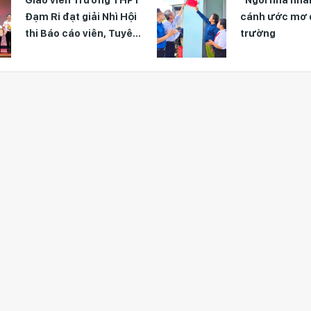
Đạm Ri đạt giải Nhì Hội
cánh ước mơ 
thi Báo cáo viên, Tuyên
trường
truyền viên giỏi toàn
quốc năm 2026 – Khu
vực II