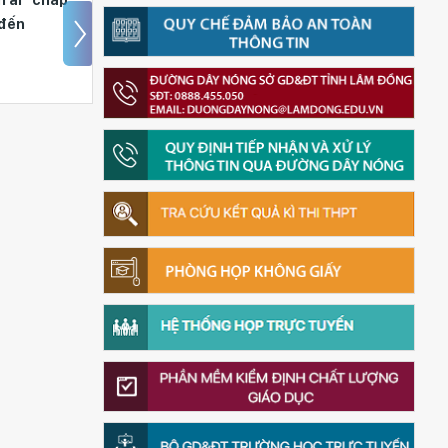
đến
khăn quàng đỏ