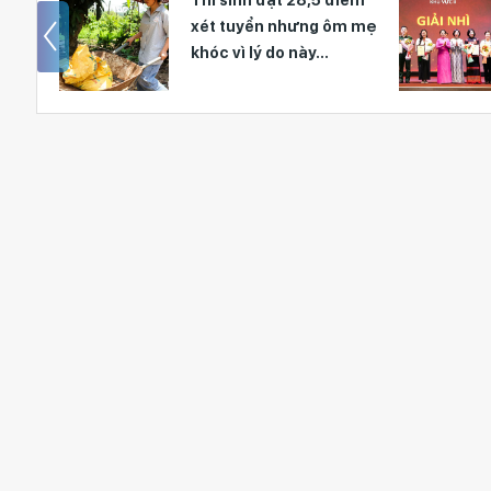
ờng
xét tuyển nhưng ôm mẹ
khóc vì lý do này...