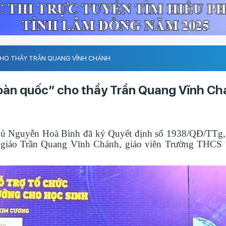
 CHO THẦY TRẦN QUANG VĨNH CHÁNH
toàn quốc” cho thầy Trần Quang Vĩnh C
ủ Nguyễn Hoà Bình đã ký Quyết định số 1938/QĐ/TTg, 
ầy giáo Trần Quang Vĩnh Chánh, giáo viên Trường THC