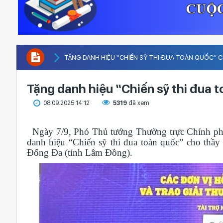
TẶNG DANH HIỆU “CHIẾN SỸ THI ĐUA TOÀN QUỐC”
Tặng danh hiệu “Chiến sỹ thi đua 
08.09.2025 14:12
5319
đã xem
Ngày 7/9, Phó Thủ tướng Thường trực Chính ph
danh hiệu “Chiến sỹ thi đua toàn quốc” cho th
Đống Đa (tỉnh Lâm Đồng).