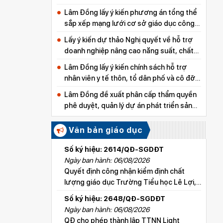
Lâm Đồng lấy ý kiến phương án tổng thể
sắp xếp mạng lưới cơ sở giáo dục công
lập
Lấy ý kiến dự thảo Nghị quyết về hỗ trợ
doanh nghiệp nâng cao năng suất, chất
lượng sản phẩm
Lâm Đồng lấy ý kiến chính sách hỗ trợ
nhân viên y tế thôn, tổ dân phố và cô đỡ
thôn, bản
Lâm Đồng đề xuất phân cấp thẩm quyền
phê duyệt, quản lý dự án phát triển sản
xuất thuộc các chương trình mục tiêu
quốc gia
Văn bản giáo dục
Số ký hiệu: 2614/QĐ-SGDĐT
Ngày ban hành: 06/08/2026
Quyết định công nhận kiểm định chất
lượng giáo dục Trường Tiểu học Lê Lợi,
xã Hoài Đức
Số ký hiệu: 2648/QĐ-SGDĐT
Ngày ban hành: 06/08/2026
QĐ cho phép thành lập TTNN Light