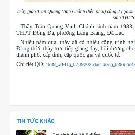
Thầy giáo Trần Quang Vĩnh Chánh (bên phải) cùng 2 học sinh
sinh THCS
Thầy Trần Quang Vĩnh Chánh sinh năm 1983, q
THPT Đống Đa, phường Lang Biang, Đà Lạt.
Nhiều năm qua, thầy đã có nhiều công trình nghiê
Đồng thời, thầy trực tiếp giảng dạy, bồi dưỡng cho 
thành phố, cấp tỉnh, cấp quốc gia và quốc tế.
Chi tiết QĐ:
1938_qd-ttg_07092025 lam dong_63892937
TIN TỨC KHÁC
 cuộc
Thí sinh đạt 28,5 điểm