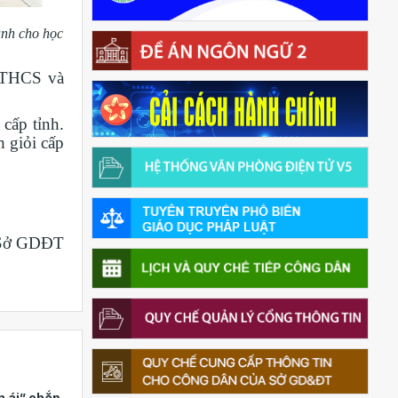
ành cho học
 THCS và
cấp tỉnh.
h giỏi cấp
 Sở GDĐT
n ái” chắp
Hơn 12 năm gắn bó màu