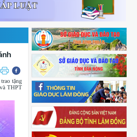
hánh
trao tặng
S và THPT