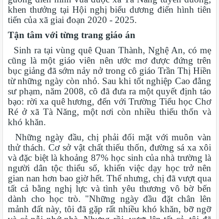
khen thưởng tại Hội nghị biểu dương điển hình tiên
tiến của xã giai đoạn 2020 - 2025.
Tận tâm với từng trang giáo án
Sinh ra tại vùng quê Quan Thành, Nghệ An, có mẹ
cũng là một giáo viên nên ước mơ được đứng trên
bục giảng đã sớm nảy nở trong cô giáo Trần Thị Hiền
từ những ngày còn nhỏ. Sau khi tốt nghiệp Cao đẳng
sư phạm, năm 2008, cô đã đưa ra một quyết định táo
bạo: rời xa quê hương, đến với Trường Tiểu học Chơ
Ré ở xã Tà Năng, một nơi còn nhiều thiếu thốn và
khó khăn.
Những ngày đầu, chị phải đối mặt với muôn vàn
thử thách. Cơ sở vật chất thiếu thốn, đường sá xa xôi
và đặc biệt là khoảng 87% học sinh của nhà trường là
người dân tộc thiểu số, khiến việc dạy học trở nên
gian nan hơn bao giờ hết. Thế nhưng, chị đã vượt qua
tất cả bằng nghị lực và tình yêu thương vô bờ bến
dành cho học trò. "Những ngày đầu đặt chân lên
mảnh đất này, tôi đã gặp rất nhiều khó khăn, bỡ ngỡ