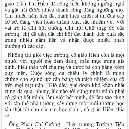
giáo Trần Thị Hiền đã cống hiến không ngừng nghỉ
và gặt hái được nhiều thành công đáng ngưỡng mộ.
Chị nhiều năm liền đạt danh hiệu chiến sĩ thi đua cấp
cơ sở, đảng viên hoàn thành xuất sắc nhiệm vụ. Với
vai trò là Chi hội trưởng Chi hội Chữ thập đỏ của
trường, chị đã dẫn dắt chi hội đạt thành tích xuất sắc
trong nhiều năm liền và nhận được nhiều phần
thưởng từ các cấp.
Không chỉ giỏi việc trường, cô giáo Hiền còn là một
người vợ, người mẹ đảm đang, mẫu mực trong gia
đình, hiếu thảo với cha mẹ và được bà con hàng xóm
quý mến. Cuộc sống đa chiều ấy chính là minh
chứng cho sự nỗ lực cân bằng và trách nhiệm của cô
trên mọi mặt trận. “Giờ đây, giai đoạn khó khăn nhất
cũng đã qua, nhưng lúc nào tôi cũng nghĩ mình phải
cố gắng hết mình, làm việc hết mình, để làm sao cùng
với tập thể nhà trường xây dựng một môi trường học
tập thật tốt cho các em học sinh”, cô giáo Hiền chia
sẻ.
Ông Phan Chí Cường - Hiệu trưởng Trường Tiểu