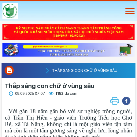
THẮP SÁNG CON CHỮ Ở VÙNG SÂU
Thắp sáng con chữ ở vùng sâu
09.09.2025 07:07
1152
đã xem
Với gần 18 năm gắn bó với sự nghiệp trồng người,
cô Trần Thị Hiền - giáo viên Trường Tiểu học Chơ
Ré, xã Tà Năng, không chỉ là một giáo viên tận tâm
mà còn là một tấm gương sáng về nghị lực, lòng nhân
ái và tinh thần cống hiến không mệt mỏi.