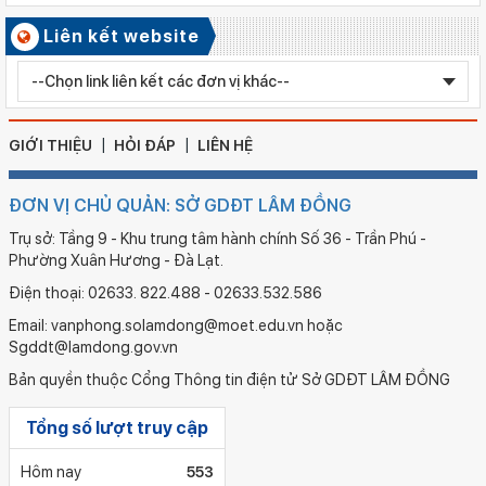
Số ký hiệu: 2577/QĐ-SGDĐT
Liên kết website
Ngày ban hành: 05/08/2026
Chỉnh sửa bằng TN THPT LÊ HUỲNH NHƯ HẬU
GIỚI THIỆU
HỎI ĐÁP
LIÊN HỆ
ĐƠN VỊ CHỦ QUẢN: SỞ GDĐT LÂM ĐỒNG
Trụ sở: Tầng 9 - Khu trung tâm hành chính Số 36 - Trần Phú -
Phường Xuân Hương - Đà Lạt.
Điện thoại: 02633. 822.488 - 02633.532.586
Email: vanphong.solamdong@moet.edu.vn hoặc
Sgddt@lamdong.gov.vn
Bản quyền thuộc Cổng Thông tin điện tử Sở GDĐT LÂM ĐỒNG
Tổng số lượt truy cập
Hôm nay
553