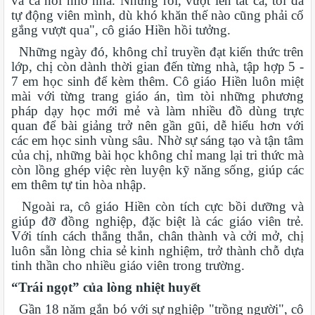
và cả nỗi nhớ nhà. Nhưng rồi, vượt lên tất cả, tôi đã
tự động viên mình, dù khó khăn thế nào cũng phải cố
gắng vượt qua", cô giáo Hiền hồi tưởng.
Những ngày đó, không chỉ truyền đạt kiến thức trên
lớp, chị còn dành thời gian đến từng nhà, tập hợp 5 -
7 em học sinh để kèm thêm. Cô giáo Hiền luôn miệt
mài với từng trang giáo án, tìm tòi những phương
pháp dạy học mới mẻ và làm nhiều đồ dùng trực
quan để bài giảng trở nên gần gũi, dễ hiểu hơn với
các em học sinh vùng sâu. Nhờ sự sáng tạo và tận tâm
của chị, những bài học không chỉ mang lại tri thức mà
còn lồng ghép việc rèn luyện kỹ năng sống, giúp các
em thêm tự tin hòa nhập.
Ngoài ra, cô giáo Hiền còn tích cực bồi dưỡng và
giúp đỡ đồng nghiệp, đặc biệt là các giáo viên trẻ.
Với tính cách thẳng thắn, chân thành và cởi mở, chị
luôn sẵn lòng chia sẻ kinh nghiệm, trở thành chỗ dựa
tinh thần cho nhiều giáo viên trong trường.
“Trái ngọt” của lòng nhiệt huyết
Gần 18 năm gắn bó với sự nghiệp "trồng người", cô