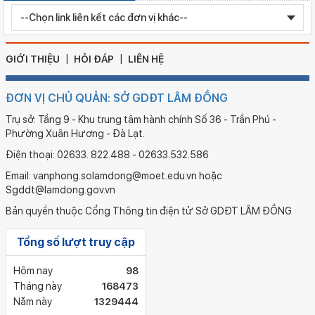
Ngày ban hành: 05/08/2026
Chỉnh sửa bằng TN THPT LÊ HUỲNH NHƯ HẬU
GIỚI THIỆU
HỎI ĐÁP
LIÊN HỆ
ĐƠN VỊ CHỦ QUẢN: SỞ GDĐT LÂM ĐỒNG
Trụ sở: Tầng 9 - Khu trung tâm hành chính Số 36 - Trần Phú -
Phường Xuân Hương - Đà Lạt.
Điện thoại: 02633. 822.488 - 02633.532.586
Email: vanphong.solamdong@moet.edu.vn hoặc
Sgddt@lamdong.gov.vn
Bản quyền thuộc Cổng Thông tin điện tử Sở GDĐT LÂM ĐỒNG
Tổng số lượt truy cập
Hôm nay
98
Tháng này
168473
Năm này
1329444