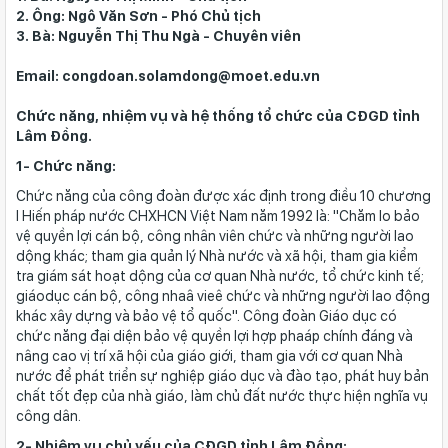
2. Ông: Ngô Văn Sơn - Phó Chủ tịch
3. Bà: Nguyễn Thị Thu Ngà - Chuyên viên
Email: congdoan.solamdong@moet.edu.vn
Chức năng, nhiệm vụ và hệ thống tổ chức của CĐGD tỉnh
Lâm Đồng.
1- Chức năng:
Chức năng của công đoàn được xác định trong điều 10 chương
I Hiến pháp nước CHXHCN Việt Nam năm 1992 là: "Chăm lo bảo
vệ quyền lợi cán bộ, công nhân viên chức và những người lao
dộng khác; tham gia quản lý Nhà nước và xã hội, tham gia kiểm
tra giám sát hoạt dộng của cơ quan Nhà nước, tổ chức kinh tế;
giáodục cán bộ, công nhaâ vieê chức và những người lao động
khác xây dựng và bảo vệ tổ quốc". Công đoàn Giáo dục có
chức năng đại diện bảo vệ quyền lợi hợp phaáp chính đáng và
nâng cao vị trí xã hội của giáo giới, tham gia với cơ quan Nhà
nước để phát triển sự nghiệp giáo dục và đào tạo, phát huy bản
chất tốt đẹp của nhà giáo, làm chủ đất nước thực hiện nghĩa vụ
công dân.
2- Nhiệm vụ chủ yếu của CĐGD tỉnh Lâm Đồng: