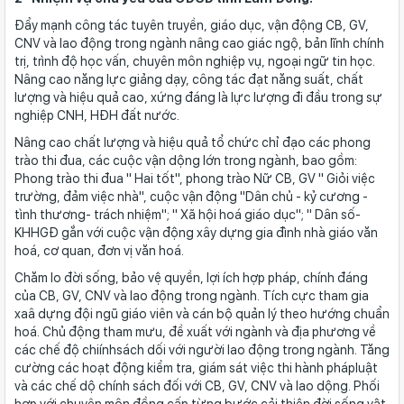
Đẩy mạnh công tác tuyên truyền, giáo dục, vận động CB, GV,
CNV và lao động trong ngành nâng cao giác ngộ, bản lĩnh chính
trị, trình độ học vấn, chuyên môn nghiệp vụ, ngoại ngữ tin học.
Nâng cao năng lực giảng dạy, công tác đạt năng suất, chất
lượng và hiệu quả cao, xứng đáng là lực lượng đi đầu trong sự
nghiệp CNH, HĐH đất nước.
Nâng cao chất lượng và hiệu quả tổ chức chỉ đạo các phong
trào thi đua, các cuộc vận dộng lớn trong ngành, bao gồm:
Phong trào thi đua " Hai tốt", phong trào Nữ CB, GV " Giỏi việc
trường, đảm việc nhà", cuộc vận động "Dân chủ - kỷ cương -
tình thương- trách nhiệm"; " Xã hội hoá giáo dục"; " Dân số-
KHHGĐ gắn với cuộc vận động xây dựng gia đình nhà giáo văn
hoá, cơ quan, đơn vị văn hoá.
Chăm lo đời sống, bảo vệ quyền, lợi ích hợp pháp, chính đáng
của CB, GV, CNV và lao động trong ngành. Tích cực tham gia
xaâ dựng đội ngũ giáo viên và cán bộ quản lý theo hướng chuẩn
hoá. Chủ động tham mưu, đề xuất với ngành và địa phương về
các chế độ chiínhsách dối với người lao động trong ngành. Tăng
cường các hoạt động kiểm tra, giám sát việc thi hành phápluật
và các chế dộ chính sách đối với CB, GV, CNV và lao dộng. Phối
hợp với chuyên môn đồng cấp từng bước cải thiện đời sống vật