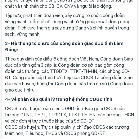
chất và tinh thần cho CB, GV, CNV và người lao động.
Tập hợp, phát triển đoàn viên, xây dựng tổ chức công đoàn
vững mạnh, đổi mới nội dung và phương pháp hoạt động công
đoàn. Tích cực tham gia xây dựng Đảng và chính quyền trong
sạch, vững mạnh.
3- Hệ thống tổ chức của công đoàn giáo dục tỉnh Lâm
Đồng:
Theo quy định của điều lệ công đoàn Việt Nam, Công đoàn Giáo
dục cấp tỉnh gồm 3 cấp là: Công đoàn cơ sở: bao gồm công
đoàn các trường, các TTGDTX, TTKT-TH-HN, các phòng GD-
ĐT. Công đoàn cấp trên trực tiếp của CĐCS: Là công đoàn Giáo
dục các huyện,thành,thị. Công đoàn cấp trên cơ sở ( Công đoàn
giáo dục tỉnh).
4- Về phân cấp quản lý trong hệ thống CĐGD tỉnh:
CĐCS trực thuộc toàn diện CĐGD tỉnh: Bao gồm CĐCS các
trường DTNT, THPT, TTGDTX, TTKT-TH-HN, các trường THCN
và các đơn vị trực thuộc khác của Sở GD-ĐT.
CĐGD cấp huyện: Trực tiếp quản lý, chỉ đạo CĐCS các trường
Mầm non, Tiểu học, THCS và CĐCS phòng GD-ĐT.